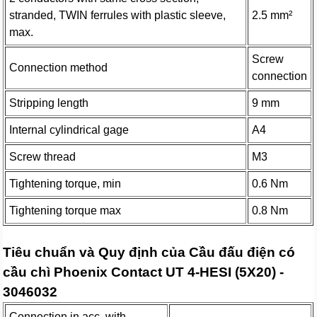
stranded, TWIN ferrules with plastic sleeve,
2.5 mm²
max.
Screw
Connection method
connection
Stripping length
9 mm
Internal cylindrical gage
A4
Screw thread
M3
Tightening torque, min
0.6 Nm
Tightening torque max
0.8 Nm
Tiêu chuẩn và Quy định của Cầu đấu điện có
cầu chì Phoenix Contact UT 4-HESI (5X20) -
3046032
Connection in acc. with