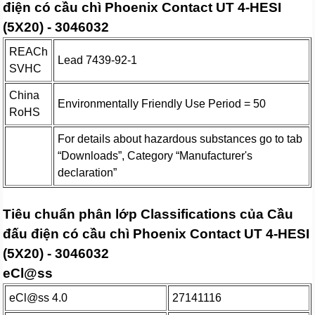
điện có cầu chì Phoenix Contact UT 4-HESI
(5X20) - 3046032
REACh
Lead 7439-92-1
SVHC
China
Environmentally Friendly Use Period = 50
RoHS
For details about hazardous substances go to tab
“Downloads”, Category “Manufacturer's
declaration”
Tiêu chuẩn phân lớp Classifications của Cầu
đấu điện có cầu chì Phoenix Contact UT 4-HESI
(5X20) - 3046032
eCl@ss
eCl@ss 4.0
27141116