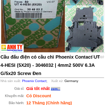
Cầu đấu điện có cầu chì Phoenix Contact UT
4,910
4-HESI (5X20) - 3046032 | 4mm2 500V 6.3A
G/5x20 Screw Đen
Nhà sản xuất:
Phoenix Contact
;
Xuất xứ:
Germany
Giá tốt nhất
Giá sỉ:
xem...
Có Discount
Khuyến mãi:
12 Tháng (Chính hãng)
Bảo hành: