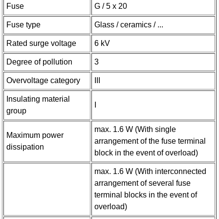
Fuse
G / 5 x 20
Fuse type
Glass / ceramics / ...
Rated surge voltage
6 kV
Degree of pollution
3
Overvoltage category
III
Insulating material
I
group
max. 1.6 W (With single
Maximum power
arrangement of the fuse terminal
dissipation
block in the event of overload)
max. 1.6 W (With interconnected
arrangement of several fuse
terminal blocks in the event of
overload)