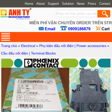
Home
About
Support
Solution
News
Press
Contact
MIỄN PHÍ VẬN CHUYỂN ORDER TRÊN 5TR
Email
0909186879
Cart
Trang chủ
»
Electrical
»
Phụ kiện đấu nối điện | Power accessories
»
Cầu đấu nối điện | Terminal Blocks