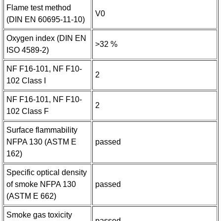
Flame test method
V0
(DIN EN 60695-11-10)
Oxygen index (DIN EN
>32 %
ISO 4589-2)
NF F16-101, NF F10-
2
102 Class I
NF F16-101, NF F10-
2
102 Class F
Surface flammability
NFPA 130 (ASTM E
passed
162)
Specific optical density
of smoke NFPA 130
passed
(ASTM E 662)
Smoke gas toxicity
passed