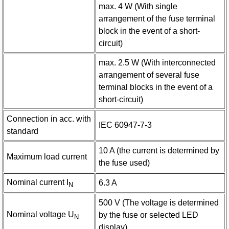
max. 4 W (With single
arrangement of the fuse terminal
block in the event of a short-
circuit)
max. 2.5 W (With interconnected
arrangement of several fuse
terminal blocks in the event of a
short-circuit)
Connection in acc. with
IEC 60947-7-3
standard
10 A (the current is determined by
Maximum load current
the fuse used)
Nominal current I
6.3 A
N
500 V (The voltage is determined
Nominal voltage U
by the fuse or selected LED
N
display)