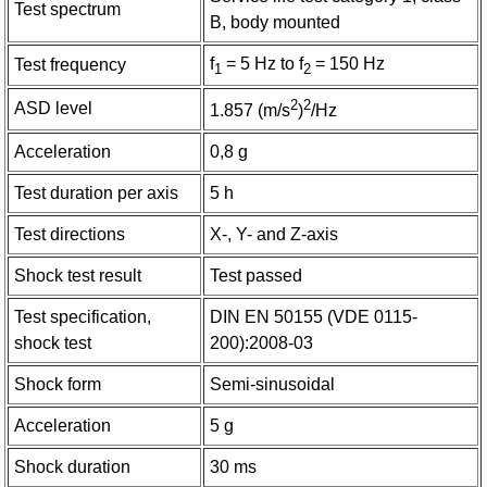
Test spectrum
B, body mounted
f
= 5 Hz to f
= 150 Hz
Test frequency
1
2
2
2
ASD level
1.857 (m/s
)
/Hz
Acceleration
0,8 g
Test duration per axis
5 h
Test directions
X-, Y- and Z-axis
Shock test result
Test passed
Test specification,
DIN EN 50155 (VDE 0115-
shock test
200):2008-03
Shock form
Semi-sinusoidal
Acceleration
5 g
Shock duration
30 ms