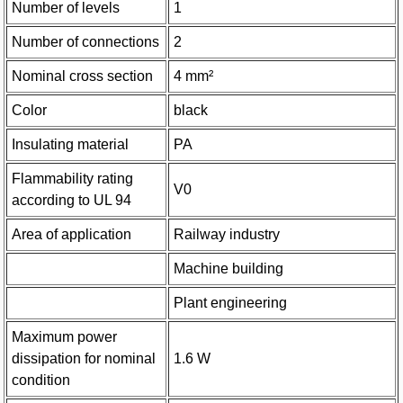
Number of levels
1
Number of connections
2
Nominal cross section
4 mm²
Color
black
Insulating material
PA
Flammability rating
V0
according to UL 94
Area of application
Railway industry
Machine building
Plant engineering
Maximum power
dissipation for nominal
1.6 W
condition