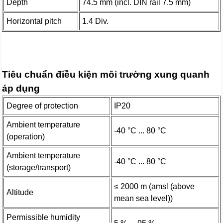
Depth
74.5 mm (incl. DIN rail 7.5 mm)
Horizontal pitch
1.4 Div.
Tiêu chuẩn điều kiện môi trường xung quanh
áp dụng
Degree of protection
IP20
Ambient temperature
-40 °C ... 80 °C
(operation)
Ambient temperature
-40 °C ... 80 °C
(storage/transport)
≤ 2000 m (amsl (above
Altitude
mean sea level))
Permissible humidity