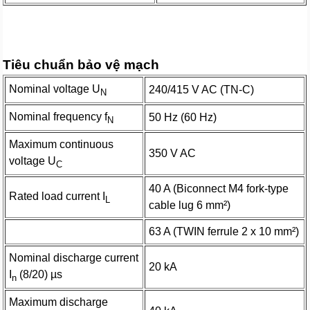
Tiêu chuẩn bảo vệ mạch
Nominal voltage U
240/415 V AC (TN-C)
N
Nominal frequency f
50 Hz (60 Hz)
N
Maximum continuous
350 V AC
voltage U
C
40 A (Biconnect M4 fork-type
Rated load current I
L
cable lug 6​ mm²)
63 A (TWIN ferrule 2 x 10 mm²)
Nominal discharge current
20 kA
I
(8/20) µs
n
Maximum discharge