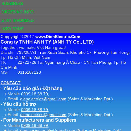
BUSSINESS
ORDERING INFO
STAY INFORMED
INFO ZONE
Coppyright ©2017
www.DienElectric.Com
Công ty TNHH ANH TY (ANH TY Co., LTD)
Together, we make Việt Nam great!
Địa chỉ
793/28/7/1 Trần Xuân Soạn, Khu phố 17, Phường Tân Hưng,
Tp. Hồ Chí Minh, Việt Nam
TK
22722726 Tại Ngân hàng Á Châu - CN Tân Phong, Tp. Hồ
Chí Minh
MST
0315107123
CONTACT
- Yêu cầu báo giá / Đặt hàng
+
Mobile
0909 18 68 79
,
+
Email
dienelectrics@gmail.com
(Sales & Marketing Dpt.)
- Yêu cầu hỗ trợ
+
Mobile
0909 18 68 79
,
+
Email
dienelectrics@gmail.com
(Sales & Marketing Dpt.)
- For Manufacturers and Suppliers
+
Mobile
0909 18 68 79
,
+
Email
purchasing.anhty@gmail.com
(Sales & Marketing Dpt.)