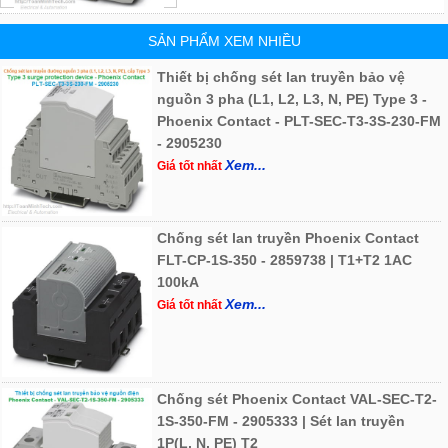
SẢN PHẨM XEM NHIỀU
Thiết bị chống sét lan truyền bảo vệ
nguồn 3 pha (L1, L2, L3, N, PE) Type 3 -
Phoenix Contact - PLT-SEC-T3-3S-230-FM
- 2905230
Xem...
Giá tốt nhất
Chống sét lan truyền Phoenix Contact
FLT-CP-1S-350 - 2859738 | T1+T2 1AC
100kA
Xem...
Giá tốt nhất
Chống sét Phoenix Contact VAL-SEC-T2-
1S-350-FM - 2905333 | Sét lan truyền
1P(L, N, PE) T2