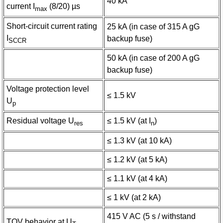
40 kA
current I
(8/20) µs
max
Short-circuit current rating
25 kA (in case of 315 A gG
I
backup fuse)
SCCR
50 kA (in case of 200 A gG
backup fuse)
Voltage protection level
≤ 1.5 kV
U
p
Residual voltage U
≤ 1.5 kV (at I
)
res
n
≤ 1.3 kV (at 10 kA)
≤ 1.2 kV (at 5 kA)
≤ 1.1 kV (at 4 kA)
≤ 1 kV (at 2 kA)
415 V AC (5 s / withstand
TOV behavior at U