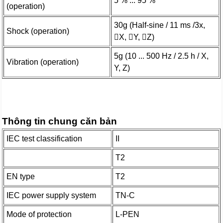
5 % ... 95 %
(operation)
30g (Half-sine / 11 ms /3x,
Shock (operation)
X, Y, Z)
5g (10 ... 500 Hz / 2.5 h / X,
Vibration (operation)
Y, Z)
Thông tin chung căn bản
IEC test classification
II
T2
EN type
T2
IEC power supply system
TN-C
Mode of protection
L-PEN