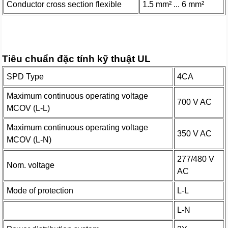
Conductor cross section flexible
1.5 mm² ... 6 mm²
Tiêu chuẩn đặc tính kỹ thuật UL
SPD Type
4CA
Maximum continuous operating voltage
700 V AC
MCOV (L-L)
Maximum continuous operating voltage
350 V AC
MCOV (L-N)
277/480 V
Nom. voltage
AC
Mode of protection
L-L
L-N