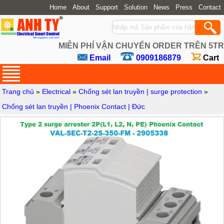
Home
About
Support
Solution
News
Press
Contact
MIỄN PHÍ VẬN CHUYỂN ORDER TRÊN 5TR
Email
0909186879
Cart
Trang chủ
»
Electrical
»
Chống sét lan truyền | surge protection
»
Chống sét lan truyền | Phoenix Contact | Đức