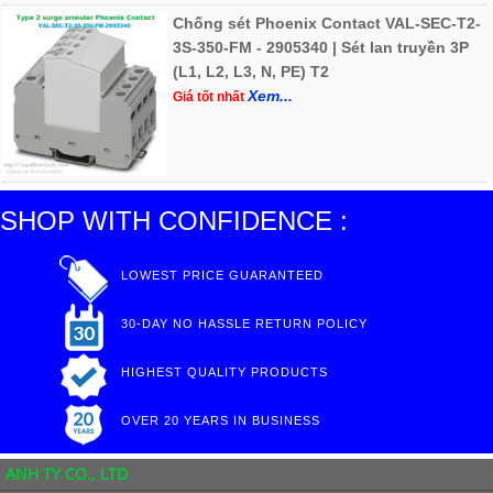
Chống sét Phoenix Contact VAL-SEC-T2-
3S-350-FM - 2905340 | Sét lan truyền 3P
(L1, L2, L3, N, PE) T2
Xem...
Giá tốt nhất
SHOP WITH CONFIDENCE :
LOWEST PRICE GUARANTEED
30-DAY NO HASSLE RETURN POLICY
HIGHEST QUALITY PRODUCTS
OVER 20 YEARS IN BUSINESS
ANH TY CO., LTD