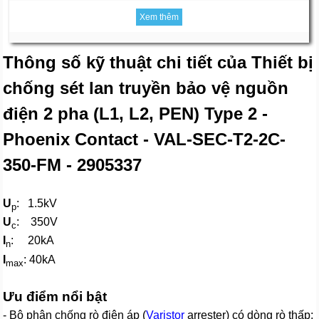
Xem thêm
Thông số kỹ thuật chi tiết của Thiết bị
chống sét lan truyền bảo vệ nguồn
điện 2 pha (L1, L2, PEN) Type 2 -
Phoenix Contact - VAL-SEC-T2-2C-
350-FM - 2905337
U
: 1.5kV
p
U
: 350V
c
I
: 20kA
n
I
: 40kA
max
Ưu điểm nổi bật
- Bộ phận chống rò điện áp (
Varistor
arrester) có dòng rò thấp;