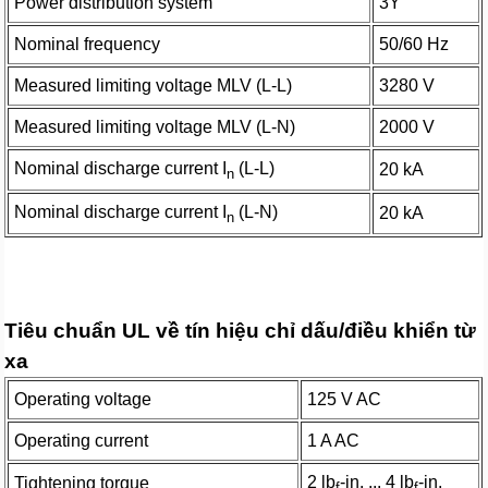
Power distribution system
3Y
Nominal frequency
50/60 Hz
Measured limiting voltage MLV (L-L)
3280 V
Measured limiting voltage MLV (L-N)
2000 V
Nominal discharge current I
(L-L)
20 kA
n
Nominal discharge current I
(L-N)
20 kA
n
Tiêu chuẩn UL về tín hiệu chỉ dấu/điều khiển từ
xa
Operating voltage
125 V AC
Operating current
1 A AC
2 lb
-in. ... 4 lb
-in.
Tightening torque
f
f