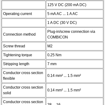
125 V DC (200 mA DC)
Operating current
5 mA AC ... 1 A AC
1 A DC (30 V DC)
Plug-in/screw connection via
Connection method
COMBICON
Screw thread
M2
Tightening torque
0.25 Nm
Stripping length
7 mm
Conductor cross section
0.14 mm² ... 1.5 mm²
flexible
Conductor cross section
0.14 mm² ... 1.5 mm²
solid
Conductor cross section
28 ... 16