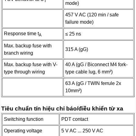
T
mode)
457 V AC (120 min / safe
failure mode)
Response time t
≤ 25 ns
A
Max. backup fuse with
315 A (gG)
branch wiring
Max. backup fuse with V-
40 A (gG / Biconnect M4 fork-
type through wiring
type cable lug, 6​ mm²)
63 A (gG / TWIN ferrule 2x
10mm²)
Tiêu chuẩn tín hiệu chỉ báo/điều khiển từ xa
Switching function
PDT contact
Operating voltage
5 V AC ... 250 V AC