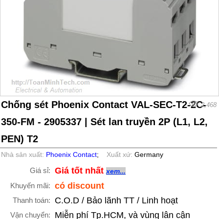
Chống sét Phoenix Contact VAL-SEC-T2-2C-
2,468
350-FM - 2905337 | Sét lan truyền 2P (L1, L2,
PEN) T2
Nhà sản xuất:
Phoenix Contact
;
Xuất xứ:
Germany
Giá tốt nhất
Giá sỉ:
xem...
có discount
Khuyến mãi:
C.O.D / Bảo lãnh TT / Linh hoạt
Thanh toán:
Miễn phí Tp.HCM, và vùng lân cận
Vận chuyển: