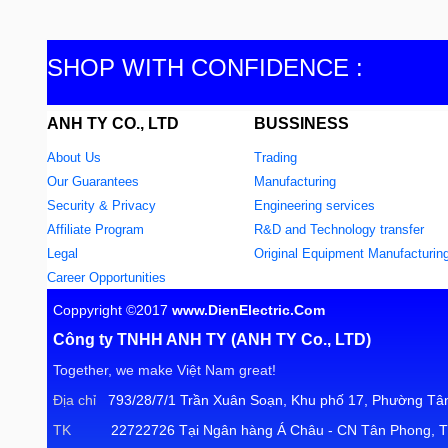
SHOP WITH CONFIDENCE :
ANH TY CO., LTD
BUSSINESS
About Us
Trading
Our Guarantees
Manufacturing
Security & Privacy
Engineering services
Affiliate Program
R&D and Technology transfer
Legal
Original Equipment Manufacturin
Career Opportunities
Coppyright ©2017
www.DienElectric.Com
Công ty TNHH ANH TY (ANH TY Co., LTD)
Together, we make Việt Nam great!
Địa chỉ
793/28/7/1 Trần Xuân Soạn, Khu phố 17, Phường Tân
TK
22722726 Tại Ngân hàng Á Châu - CN Tân Phong, T