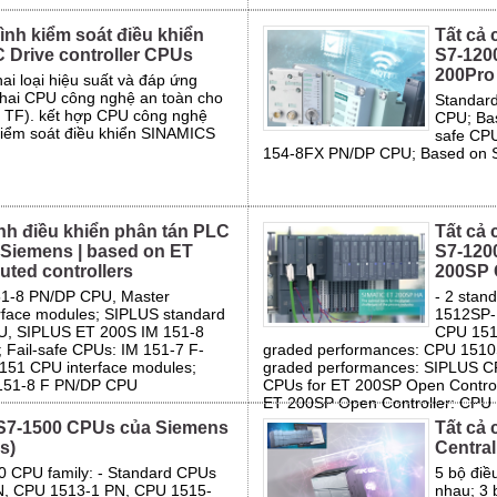
ình kiểm soát điều khiển
Tất cả 
 Drive controller CPUs
S7-120
200Pro 
ai loại hiệu suất và đáp ứng
 hai CPU công nghệ an toàn cho
Standard
TF). kết hợp CPU công nghệ
CPU; Ba
iểm soát điều khiển SINAMICS
safe CPU
154-8FX PN/DP CPU; Based on 
ình điều khiển phân tán PLC
Tất cả 
 Siemens | based on ET
S7-120
uted controllers
200SP C
51-8 PN/DP CPU, Master
- 2 stan
erface modules; SIPLUS standard
1512SP-1
U, SIPLUS ET 200S IM 151-8
CPU 1510
 Fail-safe CPUs: IM 151-7 F-
graded performances: CPU 1510S
 151 CPU interface modules;
graded performances: SIPLUS 
 151-8 F PN/DP CPU
CPUs for ET 200SP Open Control
ET 200SP Open Controller: CPU
C S7-1500 CPUs của Siemens
Tất cả 
s)
Central
0 CPU family: - Standard CPUs
5 bộ điề
N, CPU 1513-1 PN, CPU 1515-
nhau; 3 