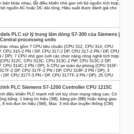
n bản khác nhau; Bộ điều khiển nhỏ gọn với bộ nguồn tích hợp,
à bộ nguồn AC hoặc DC dải rộng; Hiệu suất được đánh giá cho
u
dels PLC xử lý trung tâm dòng S7-300 của Siemens |
Central processing units
khác nhau gồm 7 CPU tiêu chuẩn (CPU 312, CPU 314, CPU
, CPU 315-2 PN / DP, CPU 317-2 DP, CPU 317-2 PN / DP, CPU
 / DP); 7 CPU nhỏ gọn (với các chức năng công nghệ tích hợp
) (CPU 312C, CPU 313C, CPU 313C-2 PtP, CPU 313C-2 DP,
, CPU 314C-2 PN / DP); 5 CPU an toàn dự phòng (CPU 315F-
317F-2 DP, CPU 317F-2 PN / DP, CPU 319F-3 PN / DP); 3
/ DP, CPU 317T-3 PN / DP, CPU 317TF-3 PN / DP); 25 CPU
 trình PLC Siemens S7-1200 Controller CPU 1215C
rình điều khiển PLC mạnh mẽ với tùy chọn mạng nâng cao; Có
ộng bằng: 1 bảng tín hiệu (SB), bảng pin (BB) hoặc bảng giao
), 8 mô-đun tín hiệu (SM), Max. 3 mô-đun truyền thông (CM)