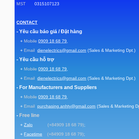
MST
0315107123
CONTACT
- Yêu cầu báo giá / Đặt hàng
+
Mobile
0909 18 68 79
,
+
Email
dienelectrics@gmail.com
(Sales & Marketing Dpt.)
- Yêu cầu hỗ trợ
+
Mobile
0909 18 68 79
,
+
Email
dienelectrics@gmail.com
(Sales & Marketing Dpt.)
- For Manufacturers and Suppliers
+
Mobile
0909 18 68 79
,
+
Email
purchasing.anhty@gmail.com
(Sales & Marketing Dp
-
Free line
+
Zalo
(+84909 18 68 79)
;
+
Facetime
(+84909 18 68 79)
;