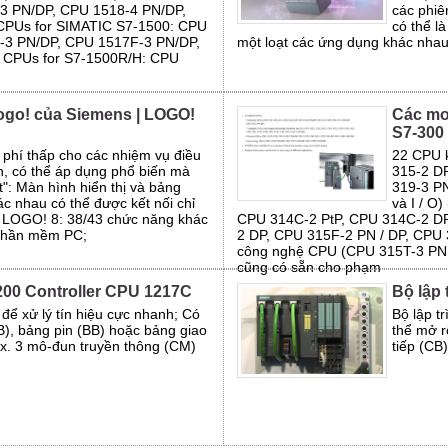
3 PN/DP, CPU 1518-4 PN/DP,
các phiê
 CPUs for SIMATIC S7-1500: CPU
có thể l
-3 PN/DP, CPU 1517F-3 PN/DP,
một loạt các ứng dụng khác nha
 CPUs for S7-1500R/H: CPU
Logo! của Siemens | LOGO!
Các mo
S7-300 
 phí thấp cho các nhiệm vụ điều
22 CPU 
h, có thể áp dụng phổ biến mà
315-2 DP
t": Màn hình hiển thị và bảng
319-3 PN
ác nhau có thể được kết nối chỉ
và I / O
 LOGO! 8: 38/43 chức năng khác
CPU 314C-2 PtP, CPU 314C-2 DP
 phần mềm PC;
2 DP, CPU 315F-2 PN / DP, CPU 
công nghệ CPU (CPU 315T-3 PN 
cũng có sẵn cho phạm
200 Controller CPU 1217C
Bộ lập
để xử lý tín hiệu cực nhanh; Có
Bộ lập t
B), bảng pin (BB) hoặc bảng giao
thể mở r
ax. 3 mô-đun truyền thông (CM)
tiếp (CB