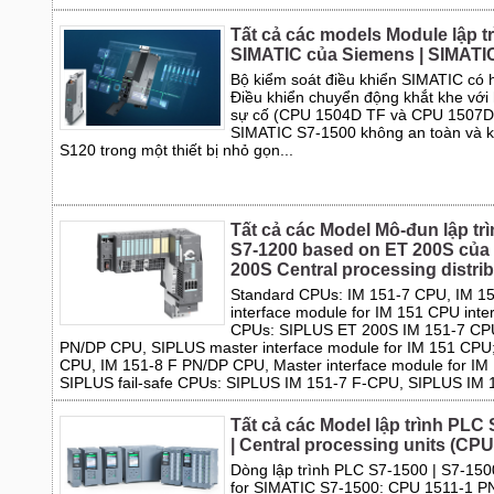
Tất cả các models Module lập tr
SIMATIC của Siemens | SIMATIC
Bộ kiểm soát điều khiển SIMATIC có h
Điều khiển chuyển động khắt khe với
sự cố (CPU 1504D TF và CPU 1507D 
SIMATIC S7-1500 không an toàn và k
S120 trong một thiết bị nhỏ gọn...
Tất cả các Model Mô-đun lập tr
S7-1200 based on ET 200S của
200S Central processing distrib
Standard CPUs: IM 151-7 CPU, IM 1
interface module for IM 151 CPU int
CPUs: SIPLUS ET 200S IM 151-7 CP
PN/DP CPU, SIPLUS master interface module for IM 151 CPU;
CPU, IM 151-8 F PN/DP CPU, Master interface module for IM
SIPLUS fail-safe CPUs: SIPLUS IM 151-7 F-CPU, SIPLUS IM
Tất cả các Model lập trình PL
| Central processing units (CPU
Dòng lập trình PLC S7-1500 | S7-150
for SIMATIC S7-1500: CPU 1511-1 P