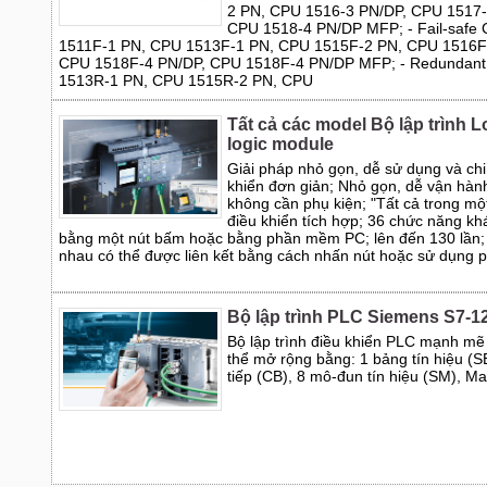
2 PN, CPU 1516-3 PN/DP, CPU 1517-
CPU 1518-4 PN/DP MFP; - Fail-safe
1511F-1 PN, CPU 1513F-1 PN, CPU 1515F-2 PN, CPU 1516F
CPU 1518F-4 PN/DP, CPU 1518F-4 PN/DP MFP; - Redundant
1513R-1 PN, CPU 1515R-2 PN, CPU
Tất cả các model Bộ lập trình 
logic module
Giải pháp nhỏ gọn, dễ sử dụng và chi
khiển đơn giản; Nhỏ gọn, dễ vận hàn
không cần phụ kiện; "Tất cả trong mộ
điều khiển tích hợp; 36 chức năng kh
bằng một nút bấm hoặc bằng phần mềm PC; lên đến 130 lần;
nhau có thể được liên kết bằng cách nhấn nút hoặc sử dụng
Bộ lập trình PLC Siemens S7-1
Bộ lập trình điều khiển PLC mạnh mẽ 
thể mở rộng bằng: 1 bảng tín hiệu (S
tiếp (CB), 8 mô-đun tín hiệu (SM), M