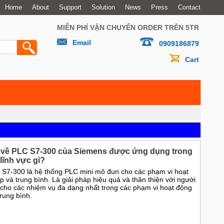
Home
About
Support
Solution
News
Press
Contact
MIỄN PHÍ VẬN CHUYỂN ORDER TRÊN 5TR
Email
0909186879
Cart
ết về PLC S7-300 của Siemens được ứng dụng trong
lĩnh vực gì?
S7-300 là hệ thống PLC mini mô đun cho các phạm vi hoạt
p và trung bình. Là giải pháp hiệu quả và thân thiện với người
cho các nhiệm vụ đa dạng nhất trong các phạm vi hoạt động
trung bình.