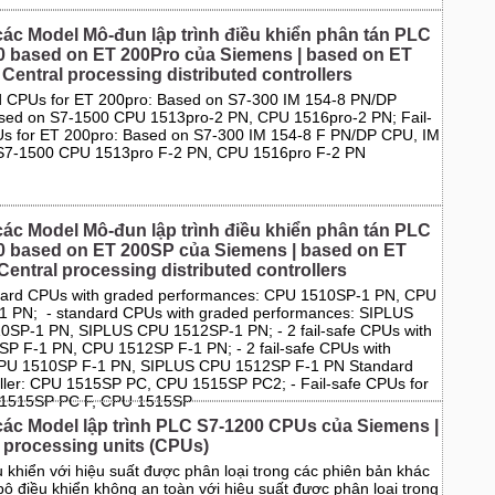
các Model Mô-đun lập trình điều khiển phân tán PLC
0 based on ET 200Pro của Siemens | based on ET
Central processing distributed controllers
 CPUs for ET 200pro: Based on S7-300 IM 154-8 PN/DP
sed on S7-1500 CPU 1513pro-2 PN, CPU 1516pro-2 PN; Fail-
s for ET 200pro: Based on S7-300 IM 154-8 F PN/DP CPU, IM
S7-1500 CPU 1513pro F-2 PN, CPU 1516pro F-2 PN
các Model Mô-đun lập trình điều khiển phân tán PLC
0 based on ET 200SP của Siemens | based on ET
entral processing distributed controllers
dard CPUs with graded performances: CPU 1510SP-1 PN, CPU
 PN; - standard CPUs with graded performances: SIPLUS
SP-1 PN, SIPLUS CPU 1512SP-1 PN; - 2 fail-safe CPUs with
P F-1 PN, CPU 1512SP F-1 PN; - 2 fail-safe CPUs with
CPU 1510SP F-1 PN, SIPLUS CPU 1512SP F-1 PN Standard
ler: CPU 1515SP PC, CPU 1515SP PC2; - Fail-safe CPUs for
 1515SP PC F, CPU 1515SP
các Model lập trình PLC S7-1200 CPUs của Siemens |
 processing units (CPUs)
u khiển với hiệu suất được phân loại trong các phiên bản khác
bộ điều khiển không an toàn với hiệu suất được phân loại trong