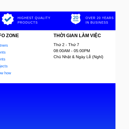
HIGHEST QUALITY
OVER 20 YEARS
PRODUCTS
IN BUSINESS
FO ZONE
THỜI GIAN LÀM VIỆC
Thứ 2 - Thứ 7
tners
08:00AM - 05:00PM
nts
Chủ Nhật & Ngày Lễ (Nghỉ)
ents
jects
ow how