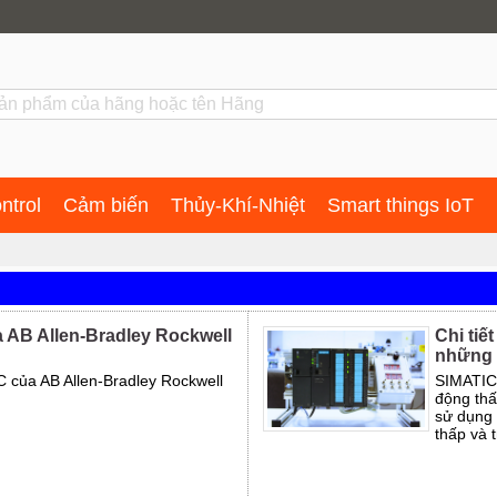
ntrol
Cảm biến
Thủy-Khí-Nhiệt
Smart things IoT
a AB Allen-Bradley Rockwell
Chi ti
những 
C của AB Allen-Bradley Rockwell
SIMATIC 
động thấ
sử dụng 
thấp và 