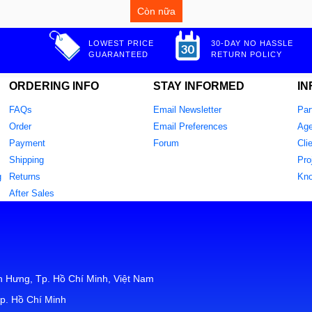
Còn nữa
LOWEST PRICE
30-DAY NO HASSLE
GUARANTEED
RETURN POLICY
ORDERING INFO
STAY INFORMED
IN
FAQs
Email Newsletter
Par
Order
Email Preferences
Age
Payment
Forum
Cli
Shipping
Pro
g
Returns
Kn
After Sales
 Hưng, Tp. Hồ Chí Minh, Việt Nam
p. Hồ Chí Minh