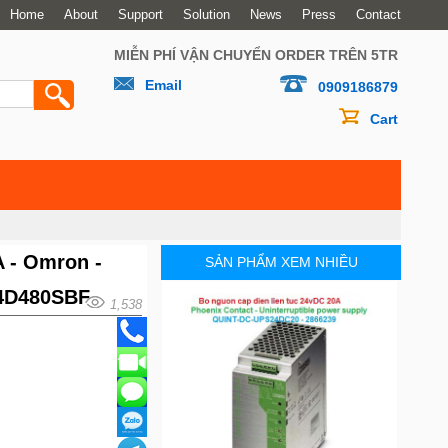
Home
About
Support
Solution
News
Press
Contact
MIỄN PHÍ VẬN CHUYỂN ORDER TRÊN 5TR
Email
0909186879
Cart
 - Omron -
SẢN PHẨM XEM NHIỀU
24D480SBF
1,538