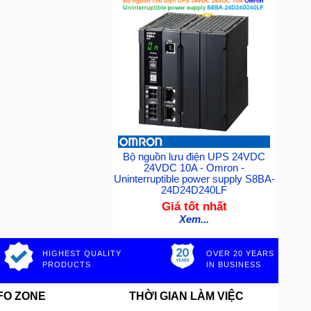
Bộ nguồn lưu điện UPS 24VDC
24VDC 10A - Omron -
Uninterruptible power supply S8BA-
24D24D240LF
Giá tốt nhất
Xem...
HIGHEST QUALITY
OVER 20 YEARS
PRODUCTS
IN BUSINESS
FO ZONE
THỜI GIAN LÀM VIỆC