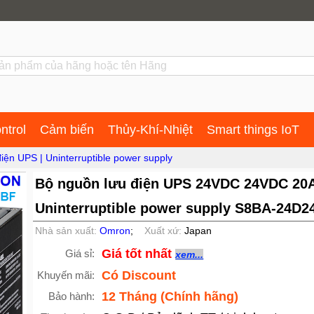
ntrol
Cảm biến
Thủy-Khí-Nhiệt
Smart things IoT
điện UPS | Uninterruptible power supply
Bộ nguồn lưu điện UPS 24VDC 24VDC 20A
Uninterruptible power supply S8BA-24D
Nhà sản xuất:
Omron
;
Xuất xứ:
Japan
Giá tốt nhất
Giá sỉ:
xem...
Có Discount
Khuyến mãi:
12 Tháng (Chính hãng)
Bảo hành: