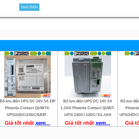
Xem thêm
Bộ lưu điện UPS DC 24V 5A EIP
Bộ lưu điện UPS DC 24V 5A
Bộ lưu đi
Phoenix Contact QUINT4-
1.3AH Phoenix Contact QUINT-
Phoeni
UPS/24DC/24DC/5/EIP -
UPS/ 24DC/ 24DC/ 5/1.3AH
UPS/24DC/
Giá tốt nhất
xem...
Giá tốt nhất
xem...
Giá t