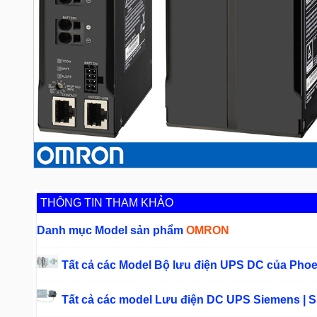
THÔNG TIN THAM KHẢO
Danh mục Model sản phẩm
OMRON
Tất cả các Model Bộ lưu điện UPS DC của Phoe
Tất cả các model Lưu điện DC UPS Siemens | S