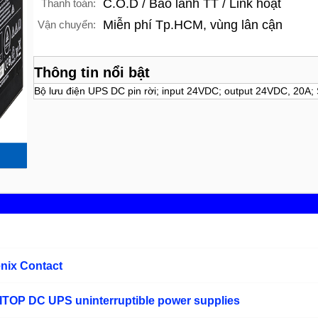
C.O.D / Bảo lãnh TT / Link hoạt
Thanh toán:
Miễn phí Tp.HCM, vùng lân cận
Vận chuyển:
Thông tin nổi bật
Bộ lưu điện UPS DC pin rời; input 24VDC; output 24VDC, 20A; 
nix Contact
ITOP DC UPS uninterruptible power supplies