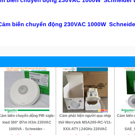
 Cảm biến chuyển động 230VAC 1000W Schneider
Cảm biến chuyển động 230VAC 1000W Schneide
Cảm biến chuyển động PIR sigle-
Cảm phát hiện người qua nhịp
Cảm biến 
load 360° Ø7m H3m 230VAC
thở Merrytek MSA200-RC-V11-
só
1000VA - Schneider -
XXX-ATY | 24GHz 220VAC
SAE_