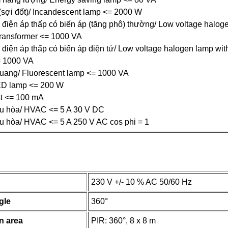
 (sợi đốt)/ Incandescent lamp <= 2000 W
 điện áp thấp có biến áp (tăng phô) thường/ Low voltage halog
transformer <= 1000 VA
điện áp thấp có biến áp điện tử/ Low voltage halogen lamp with
= 1000 VA
uang/ Fluorescent lamp <= 1000 VA
ED lamp <= 200 W
st <= 100 mA
ều hòa/ HVAC <= 5 A 30 V DC
ều hòa/ HVAC <= 5 A 250 V AC cos phi = 1
230 V +/- 10 % AC 50/60 Hz
gle
360°
n area
PIR: 360°, 8 x 8 m