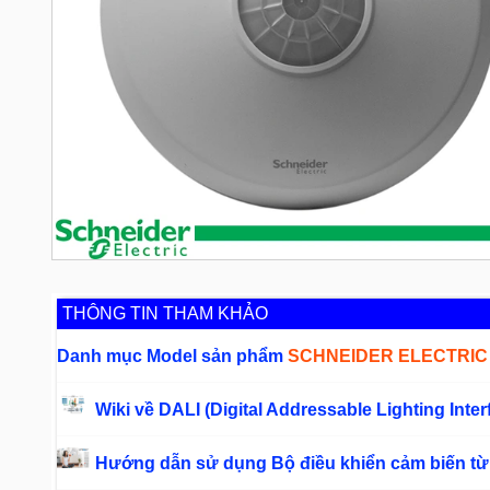
THÔNG TIN THAM KHẢO
Danh mục Model sản phẩm
SCHNEIDER ELECTRIC
Wiki về DALI (Digital Addressable Lighting Inte
Hướng dẫn sử dụng Bộ điều khiển cảm biến từ