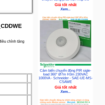
Giá tốt nhất
Xem...
S_CDDWE
điều chỉnh tăng
Cảm biến chuyển động PIR sigle-
load 360° Ø7m H3m 230VAC
1000VA - Schneider - SAE-UE-MS-
CSAWE
Giá tốt nhất
Xem...