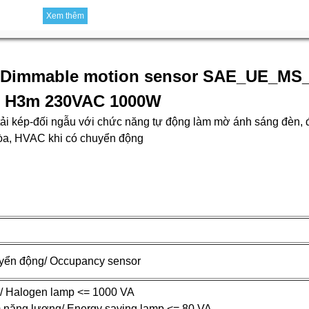
Xem thêm
r Dimmable motion sensor SAE_UE_M
8m H3m 230VAC 1000W
tải kép-đối ngẫu với chức năng tự động làm mờ ánh sáng đèn, 
 hòa, HVAC khi có chuyển động
yển động/ Occupancy sensor
n/ Halogen lamp <= 1000 VA
ệm năng lượng/ Energy saving lamp <= 80 VA