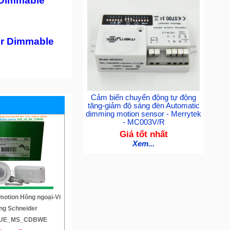
 Dimmable
r Dimmable
Cảm biến chuyển động tự động
tăng-giảm độ sáng đèn Automatic
dimming motion sensor - Merrytek
- MC003V/R
Giá tốt nhất
Xem...
motion Hồng ngoại-Vi
ng Schneider
UE_MS_CDBWE