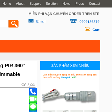
Home
About
Support
Solution
News
Press
Contact
MIỄN PHÍ VẬN CHUYỂN ORDER TRÊN 5TR
Email
0909186879
Cart
g PIR 360°
SẢN PHẨM XEM NHIỀU
Dimmable
3,061