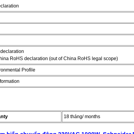
laration
declaration
hina RoHS declaration (out of China RoHS legal scope)
ronmental Profile
nformation
anty
18 tháng/ months