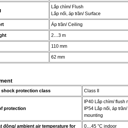
Lắp chìm/ Flush
g
Lắp nổi, áp trần/ Surface
rt
Áp trần/ Ceiling
ght
2…3 m
110 mm
62 mm
nment
l shock protection class
Class II
IP40 Lắp chìm/ flush
f protection
IP54 Lắp nổi, áp trần/
mounting
t động/ ambient air temperature for
0…45 °C indoor