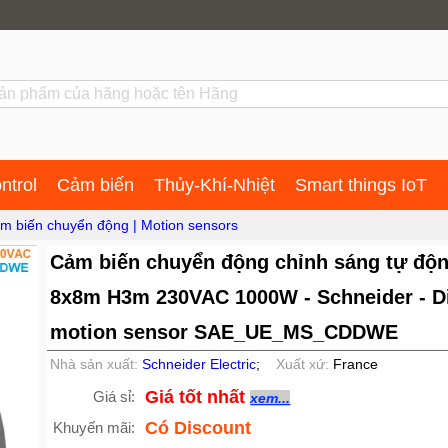
ntrol
Cảm biến
Thủy-Khí-Nhiệt
Smart things IoT
m biến chuyển động | Motion sensors
Cảm biến chuyển động chỉnh sáng tự độn
8x8m H3m 230VAC 1000W - Schneider - 
motion sensor SAE_UE_MS_CDDWE
Nhà sản xuất:
Schneider Electric
;
Xuất xứ:
France
Giá tốt nhất
Giá sỉ:
xem...
Có Discount
Khuyến mãi: