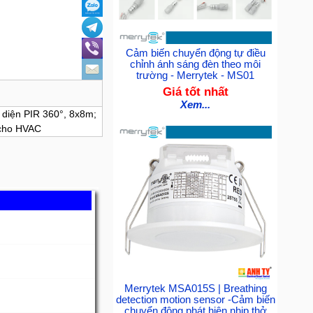
Cảm biến chuyển động tự điều
chỉnh ánh sáng đèn theo môi
trường - Merrytek - MS01
Giá tốt nhất
Xem...
 diện PIR 360°, 8x8m;
 cho HVAC
Merrytek MSA015S | Breathing
detection motion sensor -Cảm biến
chuyển động phát hiện nhịp thở