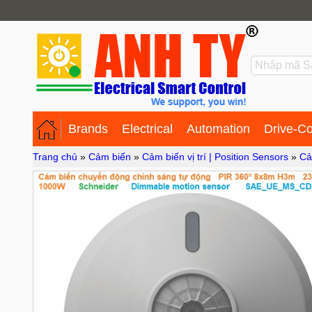
Brands
Electrical
Automation
Drive-Co
Trang chủ
»
Cảm biến
»
Cảm biến vị trí | Position Sensors
»
Cả