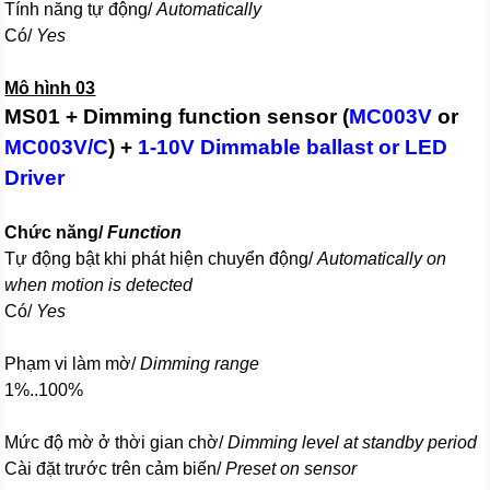
Tính năng tự động/
Automatically
Có/
Yes
Mô hình 03
MS01 + Dimming function sensor (
MC003V
or
MC003V/C
) +
1-10V Dimmable ballast or LED
Driver
Chức năng/
Function
Tự động bật khi phát hiện chuyển động/
Automatically on
when motion is detected
Có/
Yes
Phạm vi làm mờ/
Dimming range
1%..100%
Mức độ mờ ở thời gian chờ/
Dimming level at standby period
Cài đặt trước trên cảm biến/
Preset on sensor