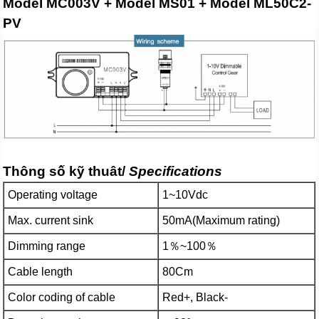
Model MC003V + Model MS01 + Model ML50C2-
PV
Thông số kỹ thuât/
Specifications
Operating voltage
1~10Vdc
Max. current sink
50mA(Maximum rating)
Dimming range
1％~100％
Cable length
80Cm
Color coding of cable
Red+, Black-