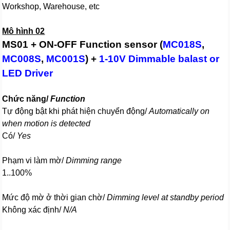
Workshop, Warehouse, etc
Mô hình 02
MS01 + ON-OFF Function sensor (
MC018S
,
MC008S
,
MC001S
) +
1-10V Dimmable balast or
LED Driver
Chức năng/
Function
Tự động bật khi phát hiện chuyển động/
Automatically on
when motion is detected
Có/
Yes
Phạm vi làm mờ/
Dimming range
1..100%
Mức độ mờ ở thời gian chờ/
Dimming level at standby period
Không xác định/
N/A