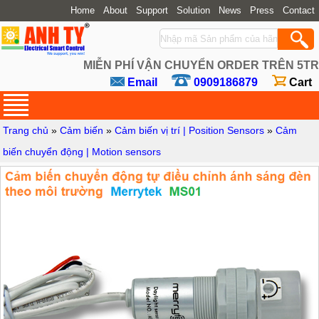
Home
About
Support
Solution
News
Press
Contact
MIỄN PHÍ VẬN CHUYỂN ORDER TRÊN 5TR
Email
0909186879
Cart
Trang chủ
»
Cảm biến
»
Cảm biến vị trí | Position Sensors
»
Cảm
biến chuyển động | Motion sensors