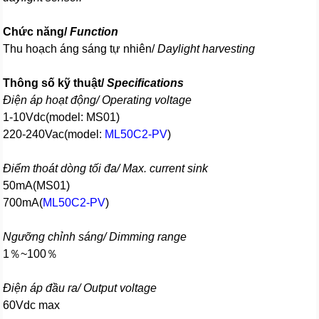
Chức năng/
Function
Thu hoạch áng sáng tự nhiên/
Daylight harvesting
Thông số kỹ thuật/
Specifications
Điện áp hoạt động/ Operating voltage
1-10Vdc(model: MS01)
220-240Vac(model:
ML50C2-PV
)
Điểm thoát dòng tối đa/ Max. current sink
50mA(MS01)
700mA(
ML50C2-PV
)
Ngưỡng chỉnh sáng/ Dimming range
1％~100％
Điện áp đầu ra/ Output voltage
60Vdc max