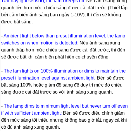
10V daylight sensor), the lamp keeps off:
Nếu ánh sáng xung
quanh lớn hơn mức chiếu sáng được cài đặt trước (Thiết lập
bởi cảm biến ánh sáng ban ngày 1-10V), thì đèn sẽ không
được bật sáng.
-
Ambient light below than preset illumination level, the lamp
switches on when motion is detected:
Nếu ánh sáng xung
quanh thấp hơn mức chiếu sáng được cài đặt trước, thì đèn
sẽ được bật khi cảm biến phát hiện có chuyển động.
-
The lam lights on 100% illumination or dims to maintain the
preset illumination level against ambient light:
Đèn sẽ được
bật sáng 100% hoặc giảm độ sáng để duy trì mức độ chiếu
sáng được cài đặt trước so với ánh sáng xung quanh.
-
The lamp dims to minimum light level but never turn off even
if with sufficient ambient light:
Đèn sẽ được điều chỉnh giảm
đến mức sáng tối thiểu nhưng không bao giờ tắt, ngay cả khi
có đủ ánh sáng xung quanh.