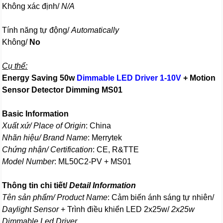
Không xác định/
N/A
Tính năng tự động/
Automatically
Không/
No
Cụ thể:
Energy Saving 50w
Dimmable LED Driver 1-10V
+ Motion
Sensor Detector Dimming MS01
Basic Information
Xuất xứ/ Place of Origin
: China
Nhãn hiệu/ Brand Name
: Merrytek
Chứng nhận/ Certification
: CE, R&TTE
Model Number
: ML50C2-PV + MS01
Thông tin chi tiết/
Detail Information
Tên sản phẩm/ Product Name
: Cảm biến ánh sáng tự nhiên/
Daylight Sensor
+ Trình điều khiển LED 2x25w/
2x25w
Dimmable Led Driver