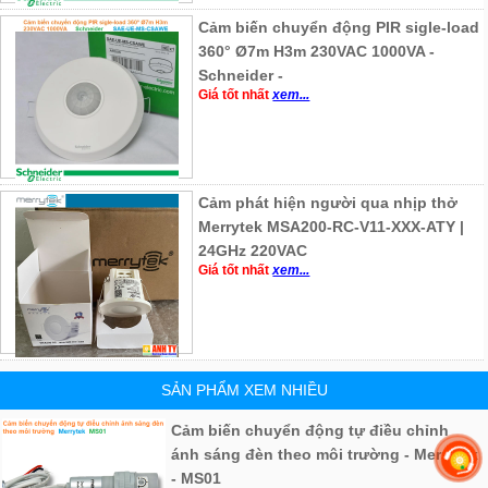
Cảm biến chuyển động PIR sigle-load
360° Ø7m H3m 230VAC 1000VA -
Schneider -
Giá tốt nhất
xem...
Cảm phát hiện người qua nhịp thở
Merrytek MSA200-RC-V11-XXX-ATY |
24GHz 220VAC
Giá tốt nhất
xem...
SẢN PHẨM XEM NHIỀU
Cảm biến chuyển động tự điều chỉnh
ánh sáng đèn theo môi trường - Merrytek
- MS01