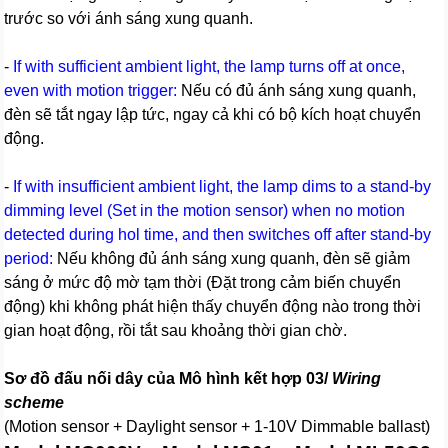
trước so với ánh sáng xung quanh.
-
If with sufficient ambient light, the lamp turns off at once,
even with motion trigger:
Nếu có đủ ánh sáng xung quanh,
đèn sẽ tắt ngay lập tức, ngay cả khi có bộ kích hoạt chuyển
động.
-
If with insufficient ambient light, the lamp dims to a stand-by
dimming level (Set in the motion sensor) when no motion
detected during hol time, and then switches off after stand-by
period:
Nếu không đủ ánh sáng xung quanh, đèn sẽ giảm
sáng ở mức độ mờ tạm thời (Đặt trong cảm biến chuyển
động) khi không phát hiện thấy chuyển động nào trong thời
gian hoạt động, rồi tắt sau khoảng thời gian chờ.
Sơ đồ đấu nối dây của Mô hình kết hợp 03/
Wiring
scheme
(Motion sensor + Daylight sensor + 1-10V Dimmable ballast)