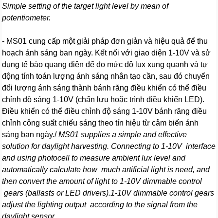
Simple setting of the target light level by mean of
potentiometer.
- MS01 cung cấp một giải pháp đơn giản và hiệu quả để thu
hoạch ánh sáng ban ngày. Kết nối với giao diện 1-10V và sử
dụng tế bào quang điện để đo mức độ lux xung quanh và tự
động tính toán lượng ánh sáng nhân tạo cần, sau đó chuyển
đổi lượng ánh sáng thành bánh răng điều khiển có thể điều
chỉnh độ sáng 1-10V (chấn lưu hoặc trình điều khiển LED).
Điều khiển có thể điều chỉnh độ sáng 1-10V bánh răng điều
chỉnh công suất chiếu sáng theo tín hiệu từ cảm biến ánh
sáng ban ngày./
MS01 supplies a simple and effective
solution for daylight harvesting. Connecting to 1-10V interface
and using photocell to measure ambient lux level and
automatically calculate how much artificial light is need, and
then convert the amount of light to 1-10V dimmable control
gears (ballasts or LED drivers).1-10V dimmable control gears
adjust the lighting output according to the signal from the
daylight sensor.