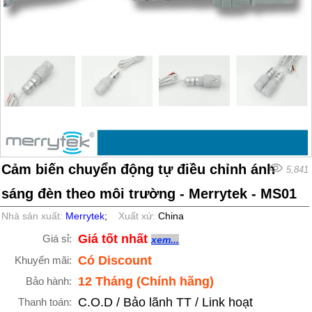
Cảm biến chuyển động tự điều chỉnh ánh
5,841
sáng đèn theo môi trường - Merrytek - MS01
Nhà sản xuất:
Merrytek
;
Xuất xứ:
China
Giá tốt nhất
Giá sỉ:
xem...
Có Discount
Khuyến mãi:
12 Tháng (Chính hãng)
Bảo hành:
C.O.D / Bảo lãnh TT / Link hoạt
Thanh toán: