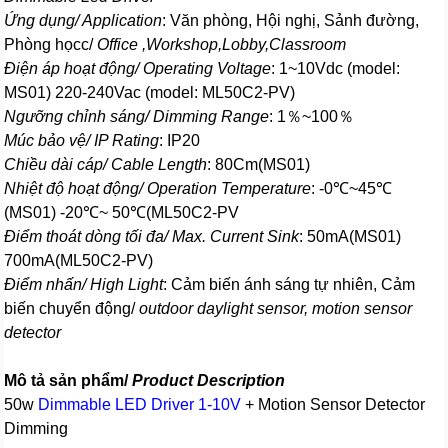
Ứng dụng/ Application
: Văn phòng, Hội nghị, Sảnh đường,
Phòng họcc/
Office ,Workshop,Lobby,Classroom
Điện áp hoạt động/ Operating Voltage
: 1~10Vdc (model:
MS01) 220-240Vac (model: ML50C2-PV)
Ngưỡng chỉnh sáng/ Dimming Range
: 1％~100％
Múc bảo vệ/ IP Rating
: IP20
Chiều dài cáp/ Cable Length
: 80Cm(MS01)
Nhiệt độ hoạt động/ Operation Temperature
: -0℃~45℃
(MS01) -20℃~ 50℃(ML50C2-PV
Điểm thoát dòng tối đa/ Max. Current Sink
: 50mA(MS01)
700mA(ML50C2-PV)
Điểm nhấn/ High Light
: Cảm biến ánh sáng tự nhiên, Cảm
biến chuyển động/
outdoor daylight sensor, motion sensor
detector
Mô tả sản phẩm/
Product Description
50w
Dimmable LED Driver 1-10V
+ Motion Sensor Detector
Dimming