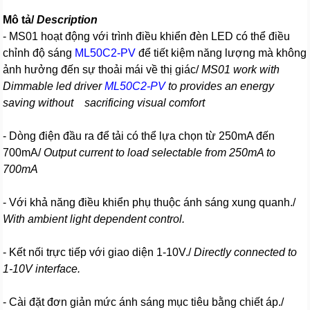
Mô tả/
Description
- MS01 hoạt động với trình điều khiển đèn LED có thể điều
chỉnh độ sáng
ML50C2-PV
để tiết kiệm năng lượng mà không
ảnh hưởng đến sự thoải mái về thị giác/
MS01 work with
Dimmable led driver
ML50C2-PV
to provides an energy
saving without sacrificing visual comfort
- Dòng điện đầu ra để tải có thể lựa chọn từ 250mA đến
700mA/
Output current to load selectable from 250mA to
700mA
- Với khả năng điều khiển phụ thuộc ánh sáng xung quanh./
With ambient light dependent control.
- Kết nối trực tiếp với giao diện 1-10V./
Directly connected to
1-10V interface.
- Cài đặt đơn giản mức ánh sáng mục tiêu bằng chiết áp./