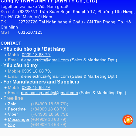
Công ty TNHH ANH TY (ANH TY Co., LTD)
Together, we make Việt Nam great!
Địa chỉ
793/28/7/1 Trần Xuân Soạn, Khu phố 17, Phường Tân Hưng,
Tp. Hồ Chí Minh, Việt Nam
TK
22722726 Tại Ngân hàng Á Châu - CN Tân Phong, Tp. Hồ
Chí Minh
MST
0315107123
CONTACT
- Yêu cầu báo giá / Đặt hàng
+
Mobile
0909 18 68 79
,
+
Email
dienelectrics@gmail.com
(Sales & Marketing Dpt.)
- Yêu cầu hỗ trợ
+
Mobile
0909 18 68 79
,
+
Email
dienelectrics@gmail.com
(Sales & Marketing Dpt.)
- For Manufacturers and Suppliers
+
Mobile
0909 18 68 79
,
+
Email
purchasing.anhty@gmail.com
(Sales & Marketing Dpt.)
-
Free line
+
Zalo
(+84909 18 68 79)
;
+
Facetime
(+84909 18 68 79)
;
+
Viber
(+84909 18 68 79)
;
+
Messenger
(+84909 18 68 79)
;
+
Sky
(+84909 18 68 79)
-
Email
:
dienelectrics@gmail.com