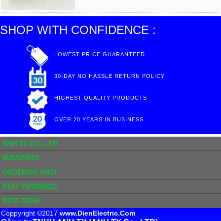
SHOP WITH CONFIDENCE :
LOWEST PRICE GUARANTEED
30-DAY NO HASSLE RETURN POLICY
HIGHEST QUALITY PRODUCTS
OVER 20 YEARS IN BUSINESS
ANH TY CO., LTD
BUSSINESS
ORDERING INFO
STAY INFORMED
INFO ZONE
Coppyright ©2017
www.DienElectric.Com