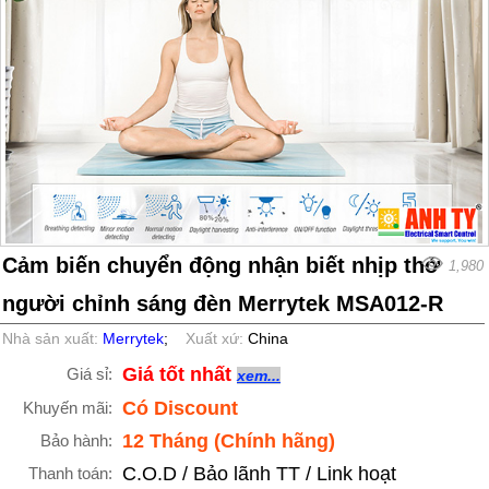
Cảm biến chuyển động nhận biết nhịp thở
1,980
người chỉnh sáng đèn Merrytek MSA012-R
Nhà sản xuất:
Merrytek
;
Xuất xứ:
China
Giá tốt nhất
Giá sỉ:
xem...
Có Discount
Khuyến mãi:
12 Tháng (Chính hãng)
Bảo hành:
C.O.D / Bảo lãnh TT / Link hoạt
Thanh toán: