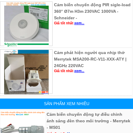
Cảm biến chuyển động PIR sigle-load
360° Ø7m H3m 230VAC 1000VA -
Schneider -
Giá tốt nhất
xem...
Cảm phát hiện người qua nhịp thở
Merrytek MSA200-RC-V11-XXX-ATY |
24GHz 220VAC
Giá tốt nhất
xem...
SẢN PHẨM XEM NHIỀU
Cảm biến chuyển động tự điều chỉnh
ánh sáng đèn theo môi trường - Merrytek
- MS01