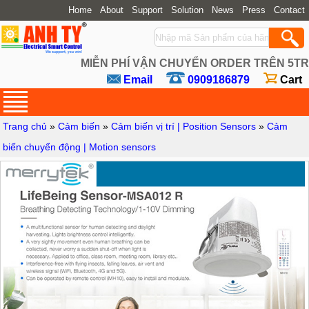
Home
About
Support
Solution
News
Press
Contact
MIỄN PHÍ VẬN CHUYỂN ORDER TRÊN 5TR
Email
0909186879
Cart
Trang chủ
»
Cảm biến
»
Cảm biến vị trí | Position Sensors
»
Cảm
biến chuyển động | Motion sensors