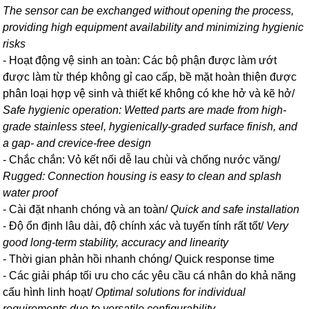
The sensor can be exchanged without opening the process,
providing high equipment availability and minimizing hygienic
risks
- Hoạt động vệ sinh an toàn: Các bộ phận được làm ướt
được làm từ thép không gỉ cao cấp, bề mặt hoàn thiện được
phân loại hợp vệ sinh và thiết kế không có khe hở và kẽ hở/
Safe hygienic operation: Wetted parts are made from high-
grade stainless steel, hygienically-graded surface finish, and
a gap- and crevice-free design
- Chắc chắn: Vỏ kết nối dễ lau chùi và chống nước văng/
Rugged: Connection housing is easy to clean and splash
water proof
- Cài đặt nhanh chóng và an toàn/
Quick and safe installation
- Độ ổn định lâu dài, độ chính xác và tuyến tính rất tốt/
Very
good long-term stability, accuracy and linearity
- Thời gian phản hồi nhanh chóng/ Quick response time
- Các giải pháp tối ưu cho các yêu cầu cá nhân do khả năng
cấu hình linh hoạt/
Optimal solutions for individual
requirements due to versatile configurability