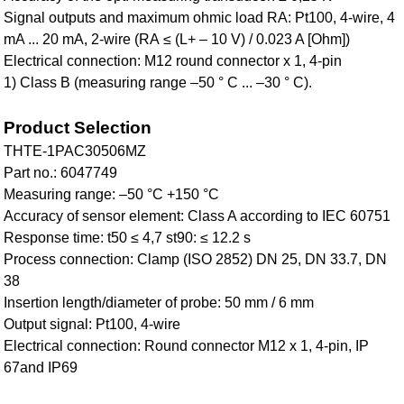
Signal outputs and maximum ohmic load RA: Pt100, 4-wire, 4
mA ... 20 mA, 2-wire (RA ≤ (L+ – 10 V) / 0.023 A [Ohm])
Electrical connection: M12 round connector x 1, 4-pin
1) Class B (measuring range –50 ° C ... –30 ° C).
Product Selection
THTE-1PAC30506MZ
Part no.: 6047749
Measuring range: –50 °C +150 °C
Accuracy of sensor element: Class A according to IEC 60751
Response time: t50 ≤ 4,7 st90: ≤ 12.2 s
Process connection: Clamp (ISO 2852) DN 25, DN 33.7, DN
38
Insertion length/diameter of probe: 50 mm / 6 mm
Output signal: Pt100, 4-wire
Electrical connection: Round connector M12 x 1, 4-pin, IP
67and IP69