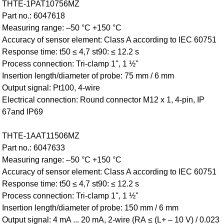
THTE-1PAT10756MZ
Part no.: 6047618
Measuring range: –50 °C +150 °C
Accuracy of sensor element: Class A according to IEC 60751
Response time: t50 ≤ 4,7 st90: ≤ 12.2 s
Process connection: Tri-clamp 1'', 1 ½''
Insertion length/diameter of probe: 75 mm / 6 mm
Output signal: Pt100, 4-wire
Electrical connection: Round connector M12 x 1, 4-pin, IP
67and IP69
THTE-1AAT11506MZ
Part no.: 6047633
Measuring range: –50 °C +150 °C
Accuracy of sensor element: Class A according to IEC 60751
Response time: t50 ≤ 4,7 st90: ≤ 12.2 s
Process connection: Tri-clamp 1'', 1 ½''
Insertion length/diameter of probe: 150 mm / 6 mm
Output signal: 4 mA ... 20 mA, 2-wire (RA ≤ (L+ – 10 V) / 0.023