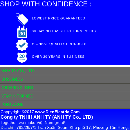
SHOP WITH CONFIDENCE :
LOWEST PRICE GUARANTEED
30-DAY NO HASSLE RETURN POLICY
HIGHEST QUALITY PRODUCTS
OVER 20 YEARS IN BUSINESS
ANH TY CO., LTD
BUSSINESS
ORDERING INFO
STAY INFORMED
INFO ZONE
Coppyright ©2017
www.DienElectric.Com
Công ty TNHH ANH TY (ANH TY Co., LTD)
Together, we make Việt Nam great!
Địa chỉ
793/28/7/1 Trần Xuân Soạn, Khu phố 17, Phường Tân Hưng,