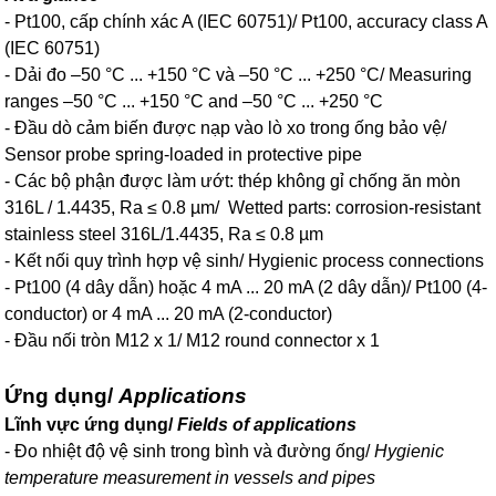
- Pt100, cấp chính xác A (IEC 60751)/ Pt100, accuracy class A
(IEC 60751)
- Dải đo –50 °C ... +150 °C và –50 °C ... +250 °C/ Measuring
ranges –50 °C ... +150 °C and –50 °C ... +250 °C
- Đầu dò cảm biến được nạp vào lò xo trong ống bảo vệ/
Sensor probe spring-loaded in protective pipe
- Các bộ phận được làm ướt: thép không gỉ chống ăn mòn
316L / 1.4435, Ra ≤ 0.8 µm/ Wetted parts: corrosion-resistant
stainless steel 316L/1.4435, Ra ≤ 0.8 µm
- Kết nối quy trình hợp vệ sinh/ Hygienic process connections
- Pt100 (4 dây dẫn) hoặc 4 mA ... 20 mA (2 dây dẫn)/ Pt100 (4-
conductor) or 4 mA ... 20 mA (2-conductor)
- Đầu nối tròn M12 x 1/ M12 round connector x 1
Ứng dụng/
Applications
Lĩnh vực ứng dụng/
Fields of applications
- Đo nhiệt độ vệ sinh trong bình và đường ống/
Hygienic
temperature measurement in vessels and pipes