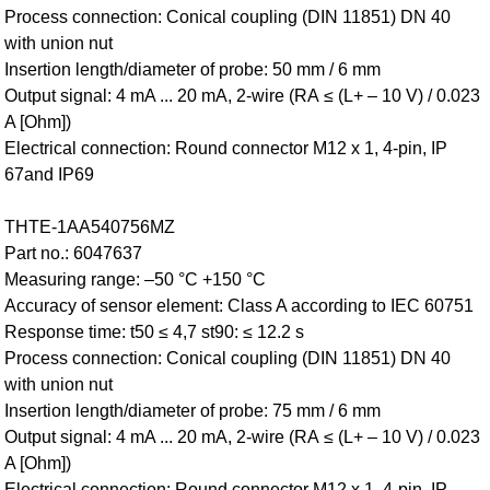
Process connection: Conical coupling (DIN 11851) DN 40
with union nut
Insertion length/diameter of probe: 50 mm / 6 mm
Output signal: 4 mA ... 20 mA, 2-wire (RA ≤ (L+ – 10 V) / 0.023
A [Ohm])
Electrical connection: Round connector M12 x 1, 4-pin, IP
67and IP69
THTE-1AA540756MZ
Part no.: 6047637
Measuring range: –50 °C +150 °C
Accuracy of sensor element: Class A according to IEC 60751
Response time: t50 ≤ 4,7 st90: ≤ 12.2 s
Process connection: Conical coupling (DIN 11851) DN 40
with union nut
Insertion length/diameter of probe: 75 mm / 6 mm
Output signal: 4 mA ... 20 mA, 2-wire (RA ≤ (L+ – 10 V) / 0.023
A [Ohm])
Electrical connection: Round connector M12 x 1, 4-pin, IP