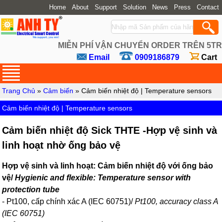
Home
About
Support
Solution
News
Press
Contact
MIỄN PHÍ VẬN CHUYỂN ORDER TRÊN 5TR
Email
0909186879
Cart
Trang Chủ
»
Cảm biến
» Cảm biến nhiệt độ | Temperature sensors
Cảm biến nhiệt độ | Temperature sensors
Cảm biến nhiệt độ Sick THTE -Hợp vệ sinh và
linh hoạt nhờ ống bảo vệ
Hợp vệ sinh và linh hoạt: Cảm biến nhiệt độ với ống bảo
vệ/
Hygienic and flexible: Temperature sensor with
protection tube
- Pt100, cấp chính xác A (IEC 60751)/
Pt100, accuracy class A
(IEC 60751)