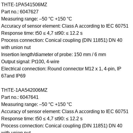
THTE-1PA541506MZ
Part no.: 6047627
Measuring range: –50 °C +150 °C
Accuracy of sensor element: Class A according to IEC 60751
Response time: t50 ≤ 4,7 st90: ≤ 12.2 s
Process connection: Conical coupling (DIN 11851) DN 40
with union nut
Insertion length/diameter of probe: 150 mm / 6 mm
Output signal: Pt100, 4-wire
Electrical connection: Round connector M12 x 1, 4-pin, IP
67and IP69
THTE-1AA542006MZ
Part no.: 6047641
Measuring range: –50 °C +150 °C
Accuracy of sensor element: Class A according to IEC 60751
Response time: t50 ≤ 4,7 st90: ≤ 12.2 s
Process connection: Conical coupling (DIN 11851) DN 40
with union nut