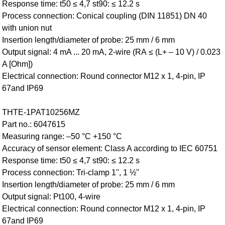
Response time: t50 ≤ 4,7 st90: ≤ 12.2 s
Process connection: Conical coupling (DIN 11851) DN 40
with union nut
Insertion length/diameter of probe: 25 mm / 6 mm
Output signal: 4 mA ... 20 mA, 2-wire (RA ≤ (L+ – 10 V) / 0.023
A [Ohm])
Electrical connection: Round connector M12 x 1, 4-pin, IP
67and IP69
THTE-1PAT10256MZ
Part no.: 6047615
Measuring range: –50 °C +150 °C
Accuracy of sensor element: Class A according to IEC 60751
Response time: t50 ≤ 4,7 st90: ≤ 12.2 s
Process connection: Tri-clamp 1'', 1 ½''
Insertion length/diameter of probe: 25 mm / 6 mm
Output signal: Pt100, 4-wire
Electrical connection: Round connector M12 x 1, 4-pin, IP
67and IP69