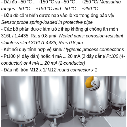
- Dải đo –50 °C ... +150 °C và –50 °C ... +250 °C/
Measuring
ranges –50 °C ... +150 °C and –50 °C ... +250 °C
- Đầu dò cảm biến được nạp vào lò xo trong ống bảo vệ/
Sensor probe spring-loaded in protective pipe
- Các bộ phận được làm ướt: thép không gỉ chống ăn mòn
316L / 1.4435, Ra ≤ 0.8 µm/
Wetted parts: corrosion-resistant
stainless steel 316L/1.4435, Ra ≤ 0.8 µm
- Kết nối quy trình hợp vệ sinh/
Hygienic process connections
- Pt100 (4 dây dẫn) hoặc 4 mA ... 20 mA (2 dây dẫn)/
Pt100 (4-
conductor) or 4 mA ... 20 mA (2-conductor)
- Đầu nối tròn M12 x 1/
M12 round connector x 1