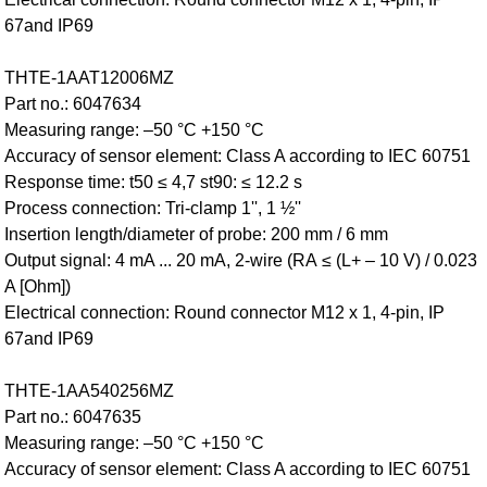
67and IP69
THTE-1AAT12006MZ
Part no.: 6047634
Measuring range: –50 °C +150 °C
Accuracy of sensor element: Class A according to IEC 60751
Response time: t50 ≤ 4,7 st90: ≤ 12.2 s
Process connection: Tri-clamp 1'', 1 ½''
Insertion length/diameter of probe: 200 mm / 6 mm
Output signal: 4 mA ... 20 mA, 2-wire (RA ≤ (L+ – 10 V) / 0.023
A [Ohm])
Electrical connection: Round connector M12 x 1, 4-pin, IP
67and IP69
THTE-1AA540256MZ
Part no.: 6047635
Measuring range: –50 °C +150 °C
Accuracy of sensor element: Class A according to IEC 60751