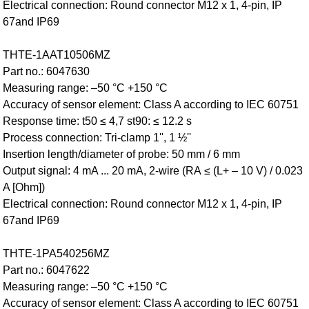
Electrical connection: Round connector M12 x 1, 4-pin, IP
67and IP69
THTE-1AAT10506MZ
Part no.: 6047630
Measuring range: –50 °C +150 °C
Accuracy of sensor element: Class A according to IEC 60751
Response time: t50 ≤ 4,7 st90: ≤ 12.2 s
Process connection: Tri-clamp 1'', 1 ½''
Insertion length/diameter of probe: 50 mm / 6 mm
Output signal: 4 mA ... 20 mA, 2-wire (RA ≤ (L+ – 10 V) / 0.023
A [Ohm])
Electrical connection: Round connector M12 x 1, 4-pin, IP
67and IP69
THTE-1PA540256MZ
Part no.: 6047622
Measuring range: –50 °C +150 °C
Accuracy of sensor element: Class A according to IEC 60751