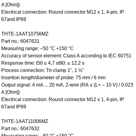
A [Ohm])
Electrical connection: Round connector M12 x 1, 4-pin, IP
67and IP69
THTE-1AAT10756MZ
Part no.: 6047631
Measuring range: –50 °C +150 °C
Accuracy of sensor element: Class A according to IEC 60751
Response time: t50 ≤ 4,7 st90: ≤ 12.2 s
Process connection: Tri-clamp 1'', 1 ½''
Insertion length/diameter of probe: 75 mm / 6 mm
Output signal: 4 mA ... 20 mA, 2-wire (RA ≤ (L+ – 10 V) / 0.023
A [Ohm])
Electrical connection: Round connector M12 x 1, 4-pin, IP
67and IP69
THTE-1AAT11006MZ
Part no.: 6047632
Measuring range: –50 °C +150 °C