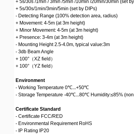
+ 5s/30s /1min / 3min /5min /10min /20min/30min (set b
+ 5s/30s/1min/3min/5min (set by DIPs)
- Detecting Range (100% detection area, radius)
+ Movement: 4-5m (at 3m height)
+ Minor Movement: 4-5m (at 3m height)
+ Presence: 3-4m (at 3m height)
- Mounting Height 2.5-4.0m, typical value:3m
- 3db Beam Angle
+ 100°（XZ field）
+ 100°（YZ field）
Environment
- Working Temperature 0℃...+50℃
- Storage Temperature -40℃...80℃ Humidity:≤85% (non
Certificate Standard
- Certificate FCC/RED
- Environmental Requirement RoHS
- IP Rating IP20