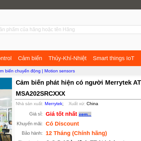
ntrol
Cảm biến
Thủy-Khí-Nhiệt
Smart things IoT
m biến chuyển động | Motion sensors
Cảm biến phát hiện có người Merrytek AT
MSA202SRCXXX
Nhà sản xuất:
Merrytek
;
Xuất xứ:
China
Giá tốt nhất
Giá sỉ:
xem...
Có Discount
Khuyến mãi:
12 Tháng (Chính hãng)
Bảo hành: