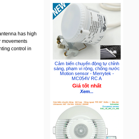
antenna has high
nor movements
ting control in
Cảm biến chuyển động tự chỉnh
sáng, phạm vi rộng, chống nước
Motion sensor - Merrytek -
MC054V RC A
Giá tốt nhất
Xem...