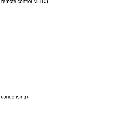
y remote control MH10)
 condensing)