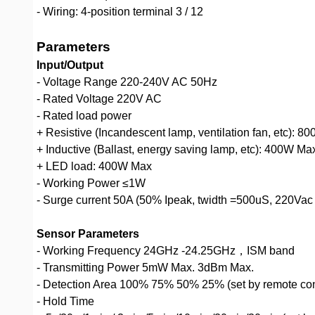
- Wiring: 4-position terminal 3 / 12
Parameters
Input/Output
- Voltage Range 220-240V AC 50Hz
- Rated Voltage 220V AC
- Rated load power
+ Resistive (Incandescent lamp, ventilation fan, etc): 
+ Inductive (Ballast, energy saving lamp, etc): 400W Ma
+ LED load: 400W Max
- Working Power ≤1W
- Surge current 50A (50% Ipeak, twidth =500uS, 220Vac fu
Sensor Parameters
- Working Frequency 24GHz -24.25GHz，ISM band
- Transmitting Power 5mW Max. 3dBm Max.
- Detection Area 100% 75% 50% 25% (set by remote con
- Hold Time