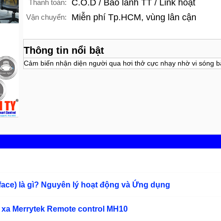
C.O.D / Bảo lãnh TT / Link hoạt
Thanh toán:
Miễn phí Tp.HCM, vùng lân cận
Vận chuyển:
Thông tin nổi bật
Cảm biến nhận diện người qua hơi thở cực nhạy nhờ vi sóng 
rface) là gì? Nguyên lý hoạt động và Ứng dụng
 xa Merrytek Remote control MH10