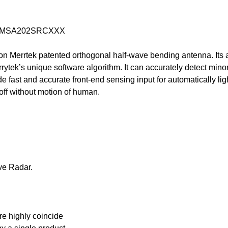
ATY-MSA202SRCXXX
errtek patented orthogonal half-wave bending antenna. Its 
rytek’s unique software algorithm. It can accurately detect mi
 fast and accurate front-end sensing input for automatically ligh
 off without motion of human.
ve Radar.
e highly coincide