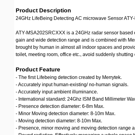
Product Description
24GHz LifeBeing Detecting AC microwave Sensor 
ATY-MSA202SRCXXX is a 24GHz radar sensor based on M
gain and wide detection range and is combined with Mer
brought by human in almost all indoor spaces and provide
toilet, meeting room, office etc., avoid suddenly shutting
Product Feature
- The first Lifebeing detection created by Merrytek.
- Accurately input human-existing/ no-human signals.
- Accurately input ambient illuminance.
- International standard: 24Ghz ISM Band Millimeter Wa
- Presence detection diameter: 6-8m Max.
- Minor Moving detection diameter: 8-10m Max.
- Moving detection diameter: 8-10m Max.
- Presence, minor moving and moving detection range ar