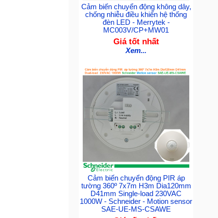
Cảm biến chuyển động không dây,
chống nhiễu điều khiển hệ thống
đèn LED - Merrytek -
MC003V/CP+MW01
Giá tốt nhất
Xem...
Cảm biến chuyển động PIR áp
tường 360º 7x7m H3m Dia120mm
D41mm Single-load 230VAC
1000W - Schneider - Motion sensor
SAE-UE-MS-CSAWE