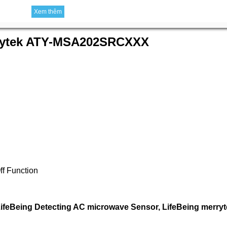
Xem thêm
rrytek ATY-MSA202SRCXXX
f Function
ifeBeing Detecting AC microwave Sensor, LifeBeing merry