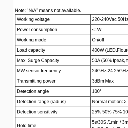
Note: "N/A" means not available.
Working voltage
220-240Vac 50H
Power consumption
≤1W
Working mode
On/off
Load capacity
400W (LED,Floures
Max. Surge Capacity
50A (50% Ipeak, t
MW sensor frequency
24GHz-24.25GHz
Transmitting power
3dBm Max
Detection angle
100°
Detection range (radius)
Normal motion: 3-
Detection sensitivity
25% 50% 75% 100
5s/30S /1min / 3m
Hold time