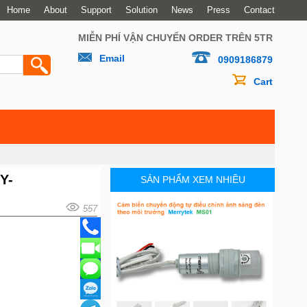
Home
About
Support
Solution
News
Press
Contact
MIỄN PHÍ VẬN CHUYỂN ORDER TRÊN 5TR
Email
0909186879
Cart
Y-
SẢN PHẨM XEM NHIỀU
557