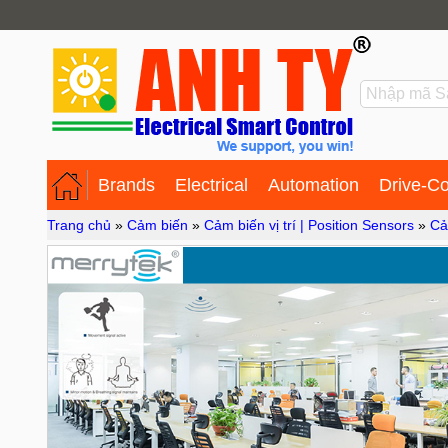
Brands
Electrical
Automation
Drive-Co
Trang chủ
»
Cảm biến
»
Cảm biến vị trí | Position Sensors
»
Cả