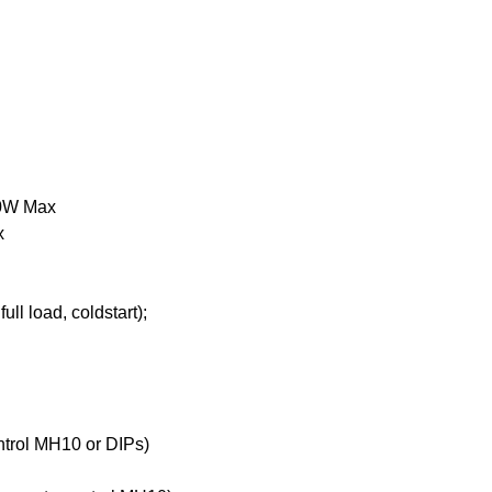
800W Max
x
ll load, coldstart);
trol MH10 or DIPs)