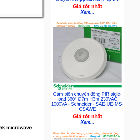
Giá tốt nhất
Xem...
Cảm biến chuyển động PIR sigle-
load 360° Ø7m H3m 230VAC
1000VA - Schneider - SAE-UE-MS-
CSAWE
Giá tốt nhất
Xem...
tek microwave