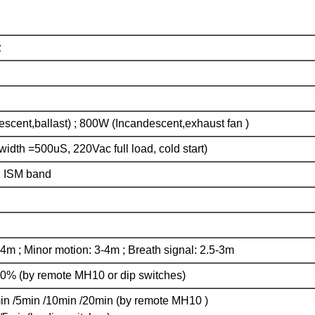
z
cent,ballast) ; 800W (Incandescent,exhaust fan )
width =500uS, 220Vac full load, cold start)
 ISM band
4m ; Minor motion: 3-4m ; Breath signal: 2.5-3m
% (by remote MH10 or dip switches)
in /5min /10min /20min (by remote MH10 )