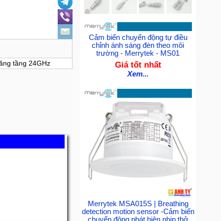
Cảm biến chuyển động tự điều
chỉnh ánh sáng đèn theo môi
trường - Merrytek - MS01
băng tầng 24GHz
Giá tốt nhất
Xem...
Merrytek MSA015S | Breathing
detection motion sensor -Cảm biến
chuyển động phát hiện nhịp thở