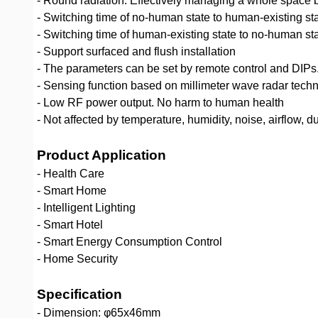
- Round radiation. Effectively managing a whole space b
- Switching time of no-human state to human-existing sta
- Switching time of human-existing state to no-human st
- Support surfaced and flush installation
- The parameters can be set by remote control and DIPs
- Sensing function based on millimeter wave radar tech
- Low RF power output. No harm to human health
- Not affected by temperature, humidity, noise, airflow, d
Product Application
- Health Care
- Smart Home
- Intelligent Lighting
- Smart Hotel
- Smart Energy Consumption Control
- Home Security
Specification
- Dimension: φ65x46mm