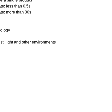
y a single product
te: less than 0.5s
ate: more than 30s
.
nology
ust, light and other environments