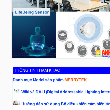
THÔNG TIN THAM KHẢO
Danh mục Model sản phẩm
MERRYTEK
Wiki về DALI (Digital Addressable Lighting Inte
Hướng dẫn sử dụng Bộ điều khiển cảm biến từ