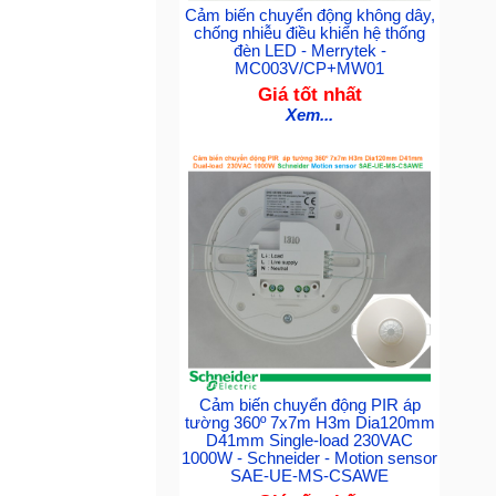
Cảm biến chuyển động không dây,
chống nhiễu điều khiển hệ thống
đèn LED - Merrytek -
MC003V/CP+MW01
Giá tốt nhất
Xem...
Cảm biến chuyển động PIR áp
tường 360º 7x7m H3m Dia120mm
D41mm Single-load 230VAC
1000W - Schneider - Motion sensor
SAE-UE-MS-CSAWE