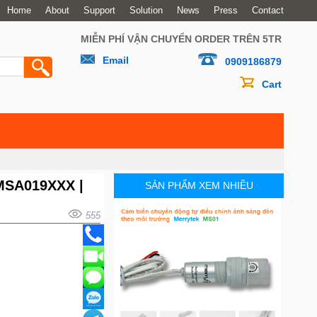
Home
About
Support
Solution
News
Press
Contact
MIỄN PHÍ VẬN CHUYỂN ORDER TRÊN 5TR
Email
0909186879
Cart
-MSA019XXX |
SẢN PHẨM XEM NHIỀU
555