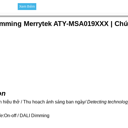
Xem thêm
dimming Merrytek ATY-MSA019XXX | Ch
on
n hiệu thở / Thu hoạch ánh sáng ban ngày
/ Detecting technolog
de
:On-off / DALI Dimming