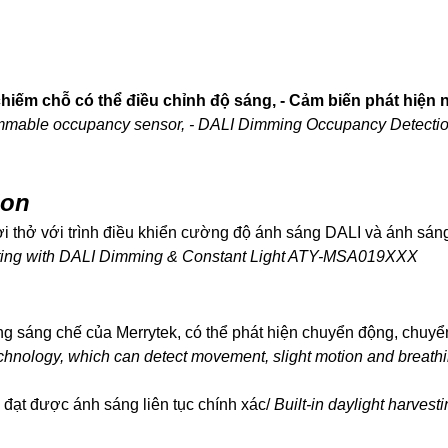
chiếm chỗ có thể điều chỉnh độ sáng, - Cảm biến phát hiện
immable occupancy sensor, - DALI Dimming Occupancy Detecti
ion
i thở với trình điều khiển cường độ ánh sáng DALI và ánh sáng
ting with DALI Dimming & Constant Light ATY-MSA019XXX
g sáng chế của Merrytek, có thể phát hiện chuyển động, chuyể
chnology, which can detect movement, slight motion and breathi
đạt được ánh sáng liên tục chính xác/
Built-in daylight harvest