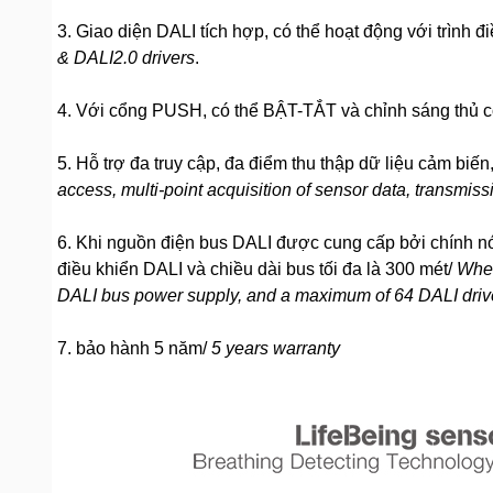
3. Giao diện DALI tích hợp, có thể hoạt động với trình 
& DALI2.0 drivers
.
4. Với cổng PUSH, có thể BẬT-TẮT và chỉnh sáng thủ 
5. Hỗ trợ đa truy cập, đa điểm thu thập dữ liệu cảm biế
access, multi-point acquisition of sensor data, transmi
6. Khi nguồn điện bus DALI được cung cấp bởi chính nó,
điều khiển DALI và chiều dài bus tối đa là 300 mét/
When
DALI bus power supply, and a maximum of 64 DALI driv
7. bảo hành 5 năm/
5 years warranty