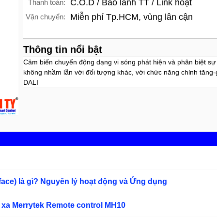
C.O.D / Bảo lãnh TT / Link hoạt
Thanh toán:
Miễn phí Tp.HCM, vùng lân cận
Vận chuyển:
Thông tin nổi bật
Cảm biến chuyển động dạng vi sóng phát hiện và phân biệt sự
không nhầm lẫn với đối tượng khác, với chức năng chỉnh tăng-g
DALI
rface) là gì? Nguyên lý hoạt động và Ứng dụng
 xa Merrytek Remote control MH10