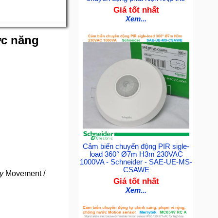
Giá tốt nhất
Xem...
ức năng
Cảm biến chuyển động PIR sigle-
load 360° Ø7m H3m 230VAC
1000VA - Schneider - SAE-UE-MS-
CSAWE
y
Movement /
Giá tốt nhất
Xem...