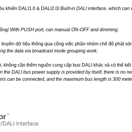
điều khiển DALI1.0 & DALI2.0/
Built-in DALI interface, which can
công/
With PUSH port, can manual ON-OFF and dimming
.
n, truyền dữ liệu thông qua công việc phân nhóm chế độ phát só
ssing the data via broadcast mode grouping work
.
 không cần thêm nguồn cung cấp bus DALI khác và có thể kết nố
 the DALI bus power supply is provided by itself, there is no n
ers can be connected, and the maximum bus length is 300 mete