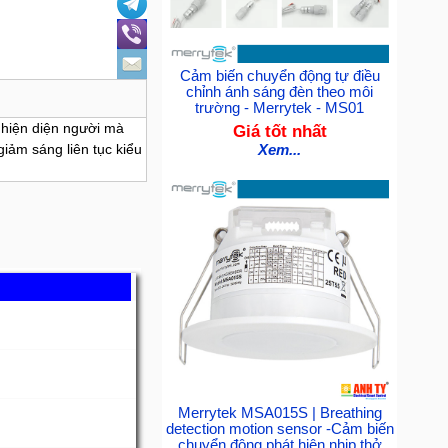
Cảm biến chuyển động tự điều
chỉnh ánh sáng đèn theo môi
trường - Merrytek - MS01
 hiện diện người mà
Giá tốt nhất
iảm sáng liên tục kiểu
Xem...
Merrytek MSA015S | Breathing
detection motion sensor -Cảm biến
chuyển động phát hiện nhịp thở