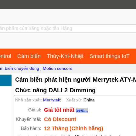
ntrol
Cảm biến
Thủy-Khí-Nhiệt
Smart things IoT
m biến chuyển động | Motion sensors
Cảm biến phát hiện người Merrytek ATY
Chức năng DALI 2 Dimming
Nhà sản xuất:
Merrytek
;
Xuất xứ:
China
Giá tốt nhất
Giá sỉ:
xem...
Có Discount
Khuyến mãi:
12 Tháng (Chính hãng)
Bảo hành: