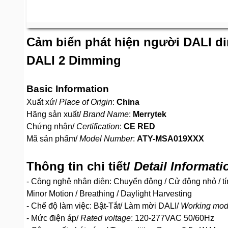
Cảm biến phát hiện người DALI 
DALI 2 Dimming
Basic Information
Xuất xứ/
Place of Origin
:
China
Hãng sản xuất/
Brand Name
:
Merrytek
Chứng nhận/
Certification
:
CE RED
Mã sản phẩm/
Model Number
:
ATY-MSA019XXX
Thông tin chi tiết/
Detail Informati
- Công nghệ nhận diện: Chuyển động / Cử động nhỏ / tí
Minor Motion / Breathing / Daylight Harvesting
- Chế độ làm việc: Bật-Tắt/ Làm mời DALI/
Working mo
- Mức điện áp/
Rated voltage
: 120-277VAC 50/60Hz