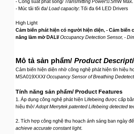
- Công suất phát sóng/
Transmitting Power
:0.5mW Max.
-
Múc tải tối đa/
Load capacity
: Tối đa 64 LED Drivers
High Light
Cảm biến phát hiện có người hiện diện, - Cảm biến 
năng làm mờ DALI/
Occupancy Detection Sensor, - D
Mô tả sản phẩm/
Product Descript
Cảm biến hiện diện nhờ công nghệ phát hiện tín hiệu hơ
MSA019XXX
/
Occupancy Sensor of Breathing Dedetec
Tính năng sản phẩm/ Product Features
1. Áp dụng công nghệ phát hiện Lifebeing được cấp bằn
hiệu thở/
Adopt Merrytek patented Lifebeing detected te
2. Tích hợp công nghệ thu hoạch ánh sáng ban ngày để 
achieve accurate constant light
.