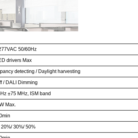
277VAC 50/60Hz
ED drivers Max
ancy detecting / Daylight harvesting
ff / DALI Dimming
GHz ±75 MHz, ISM band
W Max.
0min
 20%/ 30%/ 50%
0min