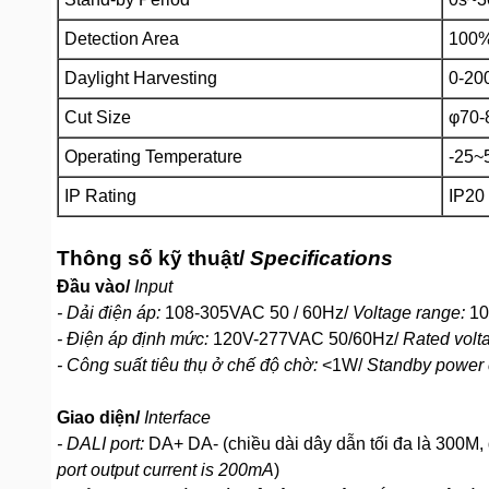
Detection Area
100%
Daylight Harvesting
0-20
Cut Size
φ70
Operating Temperature
-25
IP Rating
IP20
Thông số kỹ thuật/
Specifications
Đầu vào/
Input
- Dải điện áp:
108-305VAC 50 / 60Hz/
Voltage range:
10
- Điện áp định mức:
120V-277VAC 50/60Hz/
Rated volt
- Công suất tiêu thụ ở chế độ chờ:
<1W/
Standby power 
Giao diện/
Interface
- DALI port:
DA+ DA- (chiều dài dây dẫn tối đa là 300M,
port output current is 200mA
)