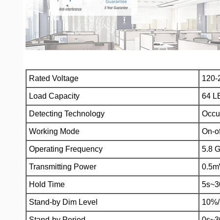
Rated Voltage
120-
Load Capacity
64 L
Detecting Technology
Occup
Working Mode
On-o
Operating Frequency
5.8 
Transmitting Power
0.5m
Hold Time
5s~3
Stand-by Dim Level
10%/
Stand-by Period
0s~3