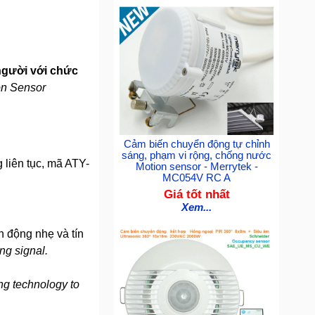
 người với chức
on Sensor
Cảm biến chuyển động tự chỉnh
sáng, phạm vi rộng, chống nước
 liên tục, mã ATY-
Motion sensor - Merrytek -
MC054V RC A
Giá tốt nhất
Xem...
n động nhẹ và tín
ng signal.
ing technology to