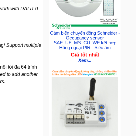
 work with DALI1.0
Cảm biến chuyển động Schneider -
Occupancy sensor
SAE_UE_MS_CU_WE kết hợp
ng/
Support multiple
Hồng ngoại PIR - Siêu âm
Giá tốt nhất
Xem...
i tối đa 64 trình
eed to add another
rs.