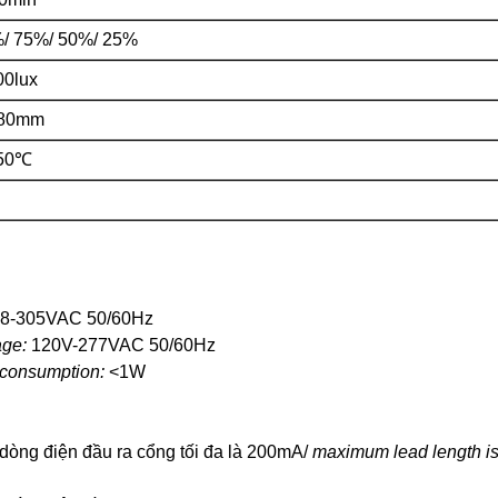
/ 75%/ 50%/ 25%
00lux
-80mm
~50℃
8-305VAC 50/60Hz
age:
120V-277VAC 50/60Hz
consumption:
<1W
 dòng điện đầu ra cổng tối đa là 200mA/
maximum lead length 