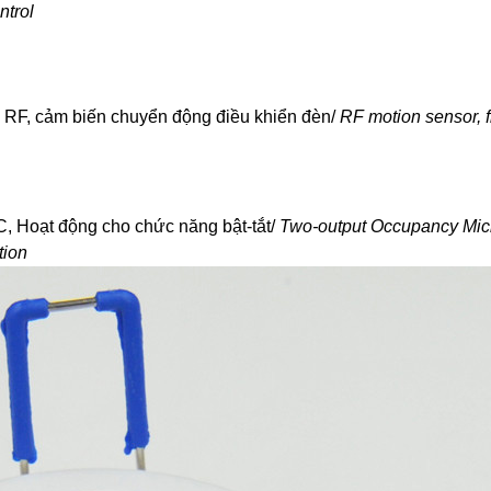
trol
 RF, cảm biến chuyển động điều khiển đèn/
RF motion sensor, f
, Hoạt động cho chức năng bật-tắt/
Two-output Occupancy Mic
tion