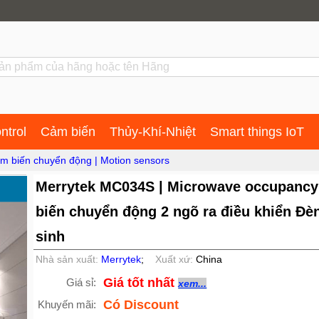
ntrol
Cảm biến
Thủy-Khí-Nhiệt
Smart things IoT
m biến chuyển động | Motion sensors
Merrytek MC034S | Microwave occupancy
biến chuyển động 2 ngõ ra điều khiển Đè
sinh
Nhà sản xuất:
Merrytek
;
Xuất xứ:
China
Giá tốt nhất
Giá sỉ:
xem...
Có Discount
Khuyến mãi: