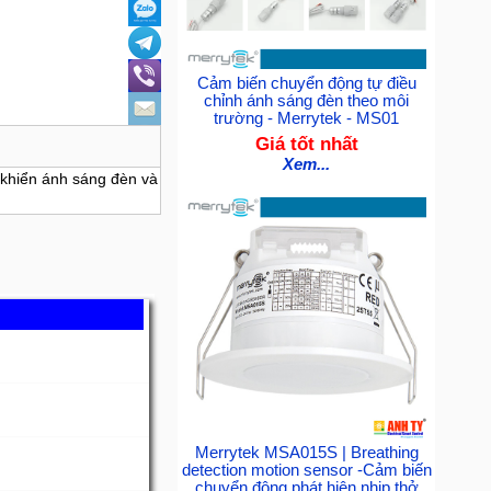
Cảm biến chuyển động tự điều
chỉnh ánh sáng đèn theo môi
trường - Merrytek - MS01
Giá tốt nhất
Xem...
 khiển ánh sáng đèn và
Merrytek MSA015S | Breathing
detection motion sensor -Cảm biến
chuyển động phát hiện nhịp thở