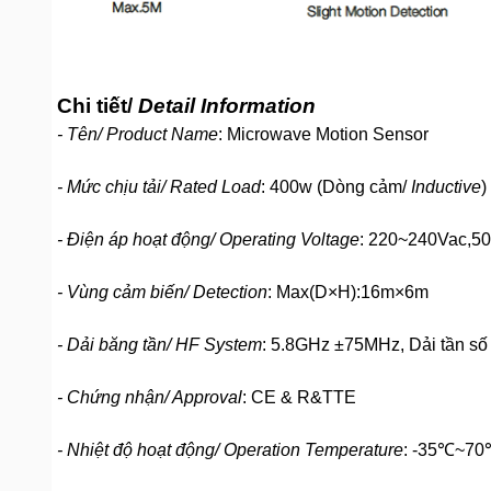
Chi tiết/
Detail Information
- Tên/ Product Name
: Microwave Motion Sensor
- Mức chịu tải/ Rated Load
: 400w (Dòng cảm/
Inductive
)
- Điện áp hoạt động/ Operating Voltage
: 220~240Vac,5
- Vùng cảm biến/ Detection
: Max(D×H):16m×6m
- Dải băng tần/ HF System
: 5.8GHz ±75MHz, Dải tần số
- Chứng nhận/ Approval
: CE & R&TTE
- Nhiệt độ hoạt động/ Operation Temperature
: -35℃~7