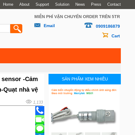
Home
About
Support
Solution
News
Press
Contact
MIỄN PHÍ VẬN CHUYỂN ORDER TRÊN 5TR
Email
0909186879
Cart
 sensor -Cảm
SẢN PHẨM XEM NHIỀU
n-Quạt nhà vệ
1,133