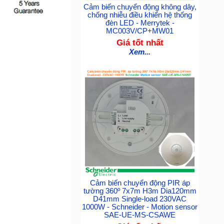
Cảm biến chuyển động không dây,
chống nhiễu điều khiển hệ thống
đèn LED - Merrytek -
MC003V/CP+MW01
Giá tốt nhất
Xem...
Cảm biến chuyển động PIR áp
tường 360º 7x7m H3m Dia120mm
D41mm Single-load 230VAC
1000W - Schneider - Motion sensor
SAE-UE-MS-CSAWE