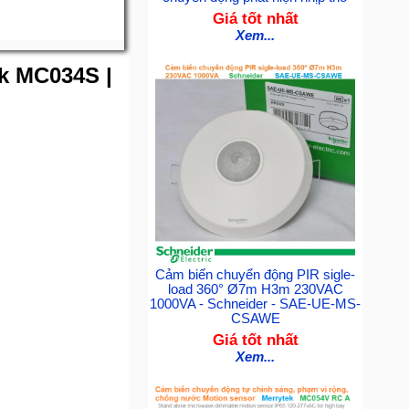
Giá tốt nhất
Xem...
ek MC034S |
Cảm biến chuyển động PIR sigle-
load 360° Ø7m H3m 230VAC
1000VA - Schneider - SAE-UE-MS-
CSAWE
Giá tốt nhất
Xem...