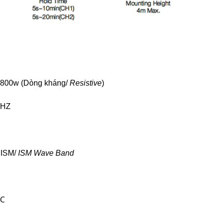
 800w (Dòng kháng/
Resistive
)
0HZ
 ISM/
ISM Wave Band
0℃