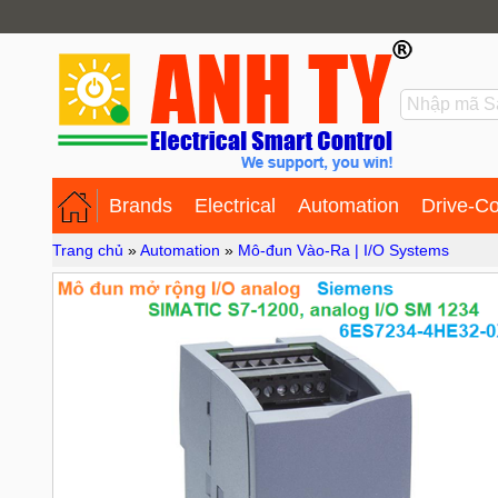
Brands
Electrical
Automation
Drive-Co
Trang chủ
»
Automation
»
Mô-đun Vào-Ra | I/O Systems