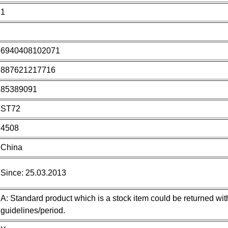
1
6940408102071
887621217716
85389091
ST72
4508
China
Since: 25.03.2013
A: Standard product which is a stock item could be returned with
guidelines/period.