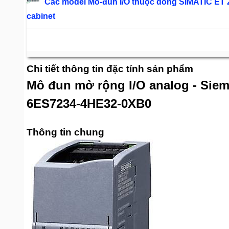
Các model Mô-đun I/O thuộc dòng SIMATIC ET 20
cabinet
Chi tiết thông tin đặc tính sản phẩm
Mô đun mở rộng I/O analog - Siem
6ES7234-4HE32-0XB0
Thông tin chung