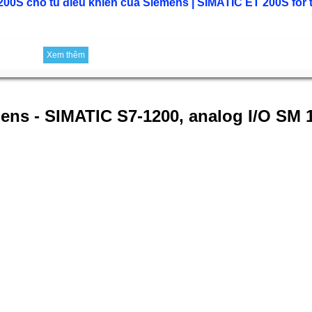
0S cho tủ điều khiển của Siemens | SIMATIC ET 200S for t
Xem thêm
ens - SIMATIC S7-1200, analog I/O SM 