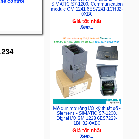
he control
SIMATIC S7-1200, Communication
module CM 1241 6ES7241-1CH32-
0XB0
Giá tốt nhất
Xem...
1234
Mô đun mở rộng I/O kỹ thuật số -
Siemens - SIMATIC S7-1200,
Digital I/O SM 1223 6ES7223-
1BH32-0XB0
Giá tốt nhất
Xem...