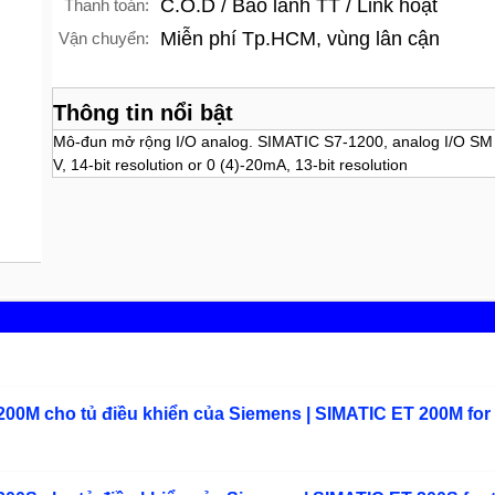
C.O.D / Bảo lãnh TT / Link hoạt
Thanh toán:
Miễn phí Tp.HCM, vùng lân cận
Vận chuyển:
Thông tin nổi bật
Mô-đun mở rộng I/O analog. SIMATIC S7-1200, analog I/O SM 1
V, 14-bit resolution or 0 (4)-20mA, 13-bit resolution
00M cho tủ điều khiển của Siemens | SIMATIC ET 200M for 