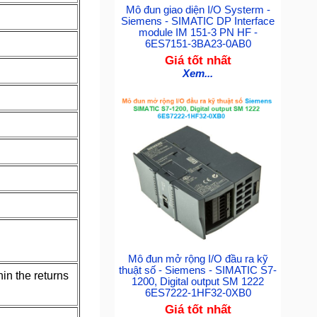
Mô đun giao diện I/O Systerm -
Siemens - SIMATIC DP Interface
module IM 151-3 PN HF -
6ES7151-3BA23-0AB0
Giá tốt nhất
Xem...
Mô đun mở rộng I/O đầu ra kỹ
thuật số - Siemens - SIMATIC S7-
in the returns
1200, Digital output SM 1222
6ES7222-1HF32-0XB0
Giá tốt nhất