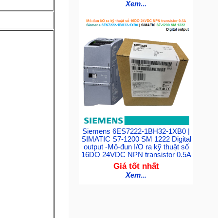
Xem...
Siemens 6ES7222-1BH32-1XB0 |
SIMATIC S7-1200 SM 1222 Digital
output -Mô-đun I/O ra kỹ thuật số
16DO 24VDC NPN transistor 0.5A
Giá tốt nhất
Xem...