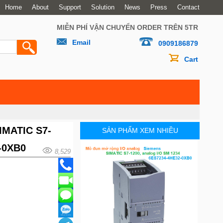
Home
About
Support
Solution
News
Press
Contact
MIỄN PHÍ VẬN CHUYỂN ORDER TRÊN 5TR
Email
0909186879
Cart
SIMATIC S7-
SẢN PHẨM XEM NHIỀU
-0XB0
8,529