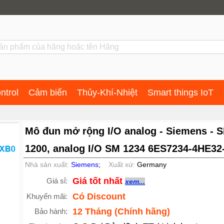
ntrol
Cảm biến
Thủy-Khí-Nhiệt
Smart things IoT
Mô đun mở rộng I/O analog - Siemens - 
1200, analog I/O SM 1234 6ES7234-4HE32
Nhà sản xuất:
Siemens
;
Xuất xứ:
Germany
Giá tốt nhất
Giá sỉ:
xem...
Có Discount
Khuyến mãi:
12 Tháng (Chính hãng)
Bảo hành: