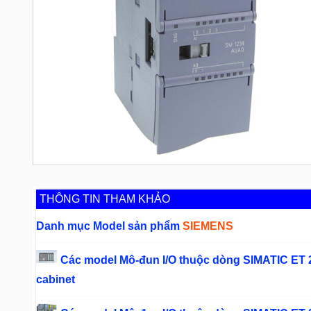
THÔNG TIN THAM KHẢO
Danh mục Model sản phẩm
SIEMENS
Các model Mô-đun I/O thuộc dòng SIMATIC ET 2
cabinet