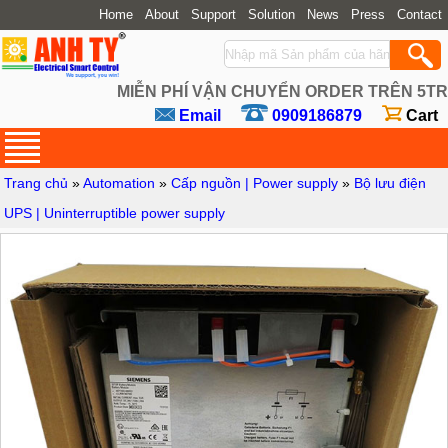
Home
About
Support
Solution
News
Press
Contact
MIỄN PHÍ VẬN CHUYỂN ORDER TRÊN 5TR
Email
0909186879
Cart
Trang chủ
»
Automation
»
Cấp nguồn | Power supply
»
Bộ lưu điện
UPS | Uninterruptible power supply