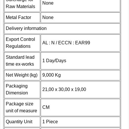
None
Raw Materials
Metal Factor
None
Delivery information
Export Control
AL : N / ECCN : EAR99
Regulations
Standard lead
1 Day/Days
time ex-works
Net Weight (kg)
9,000 Kg
Packaging
21,00 x 30,00 x 19,00
Dimension
Package size
CM
unit of measure
Quantity Unit
1 Piece