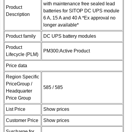
with maintenance free sealed lead
Product
batteries for SITOP DC UPS module
Description
6 A, 15 A and 40 A *Ex approval no
longer available*
Product family
DC UPS battery modules
Product
PM300:Active Product
Lifecycle (PLM)
Price data
Region Specific
PriceGroup /
585 / 585
Headquarter
Price Group
List Price
Show prices
Customer Price
Show prices
Surcharge for