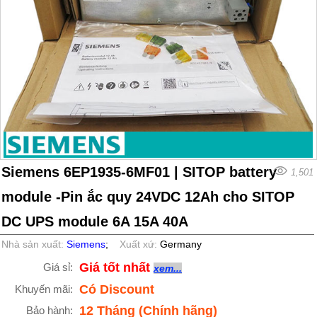
Siemens 6EP1935-6MF01 | SITOP battery
1,501
module -Pin ắc quy 24VDC 12Ah cho SITOP
DC UPS module 6A 15A 40A
Nhà sản xuất:
Siemens
;
Xuất xứ:
Germany
Giá tốt nhất
Giá sỉ:
xem...
Có Discount
Khuyến mãi:
12 Tháng (Chính hãng)
Bảo hành: