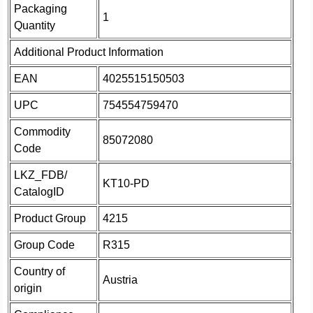
Packaging
1
Quantity
Additional Product Information
EAN
4025515150503
UPC
754554759470
Commodity
85072080
Code
LKZ_FDB/
KT10-PD
CatalogID
Product Group
4215
Group Code
R315
Country of
Austria
origin