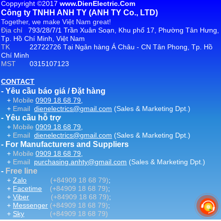
Coppyright ©2017
www.DienElectric.Com
Công ty TNHH ANH TY (ANH TY Co., LTD)
Together, we make Việt Nam great!
Địa chỉ
793/28/7/1 Trần Xuân Soạn, Khu phố 17, Phường Tân Hưng,
Tp. Hồ Chí Minh, Việt Nam
TK
22722726 Tại Ngân hàng Á Châu - CN Tân Phong, Tp. Hồ
Chí Minh
MST
0315107123
CONTACT
- Yêu cầu báo giá / Đặt hàng
+
Mobile
0909 18 68 79
,
+
Email
dienelectrics@gmail.com
(Sales & Marketing Dpt.)
- Yêu cầu hỗ trợ
+
Mobile
0909 18 68 79
,
+
Email
dienelectrics@gmail.com
(Sales & Marketing Dpt.)
- For Manufacturers and Suppliers
+
Mobile
0909 18 68 79
,
+
Email
purchasing.anhty@gmail.com
(Sales & Marketing Dpt.)
-
Free line
+
Zalo
(+84909 18 68 79)
;
+
Facetime
(+84909 18 68 79)
;
+
Viber
(+84909 18 68 79)
;
+
Messenger
(+84909 18 68 79)
;
+
Sky
(+84909 18 68 79)