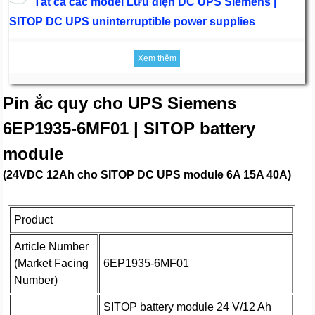
Tất cả các model Lưu điện DC UPS Siemens |
SITOP DC UPS uninterruptible power supplies
Xem thêm
Pin ắc quy cho UPS Siemens
6EP1935-6MF01 | SITOP battery
module
(24VDC 12Ah cho SITOP DC UPS module 6A 15A 40A)
Product
Article Number
(Market Facing
6EP1935-6MF01
Number)
SITOP battery module 24 V/12 Ah