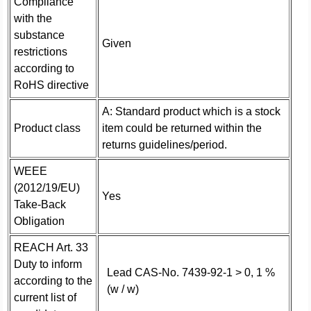
Compliance
with the
substance
Given
restrictions
according to
RoHS directive
A: Standard product which is a stock
Product class
item could be returned within the
returns guidelines/period.
WEEE
(2012/19/EU)
Yes
Take-Back
Obligation
REACH Art. 33
Duty to inform
Lead CAS-No. 7439-92-1 > 0, 1 %
according to the
(w / w)
current list of