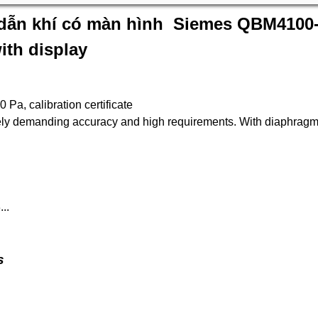
 dẫn khí có màn hình Siemes QBM4100-1
ith display
 Pa, calibration certificate
mely demanding accuracy and high requirements. With diaphrag
..
s