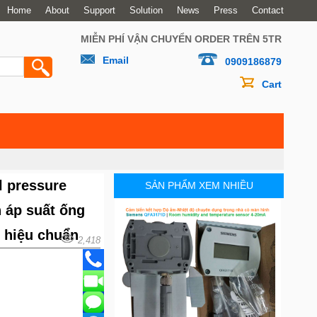
Home
About
Support
Solution
News
Press
Contact
MIỄN PHÍ VẬN CHUYỂN ORDER TRÊN 5TR
Email
0909186879
Cart
l pressure
SẢN PHẨM XEM NHIỀU
h áp suất ống
 hiệu chuẩn
2,418