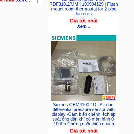
RDF310.2/MM | 100994129 | Flush
mount room thermostat for 2-pipe
fan coils
Giá tốt nhất
Xem...
Siemes QBM4100-1D | Air duct
differential pressure sensor with
display -Cảm biến chênh lệch áp
suất ống dẫn khí có màn hình 0-
100Pa Chứng nhận hiệu chuẩn
Giá tốt nhất