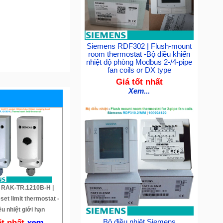
Siemens RDF302 | Flush-mount
room thermostat -Bộ điều khiển
nhiệt độ phòng Modbus 2-/4-pipe
fan coils or DX type
Giá tốt nhất
Xem...
 RAK-TR.1210B-H |
set limit thermostat -
ều nhiệt giới hạn
ốt nhất
xem...
Bộ điều nhiệt Siemens