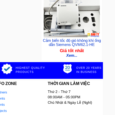
Cảm biến tốc độ gió không khí ống
dẫn Siemens QVM62.1-HE
Giá tốt nhất
Xem...
HIGHEST QUALITY
OVER 20 YEARS
PRODUCTS
IN BUSINESS
FO ZONE
THỜI GIAN LÀM VIỆC
Thứ 2 - Thứ 7
tners
08:00AM - 05:00PM
nts
Chủ Nhật & Ngày Lễ (Nghỉ)
ents
jects