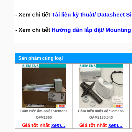
- Xem chi tiết
Tài liệu kỹ thuật/ Datasheet
- Xem chi tiết
Hướng dẫn lắp đặt/ Mounting
Sản phẩm cùng loại
Cảm biến ẩm-nhiệt Siemens
Cảm biến nhiệt độ Siemens
QFM1660
QAM2130.040
Giá tốt nhất
xem...
Giá tốt nhất
xem...