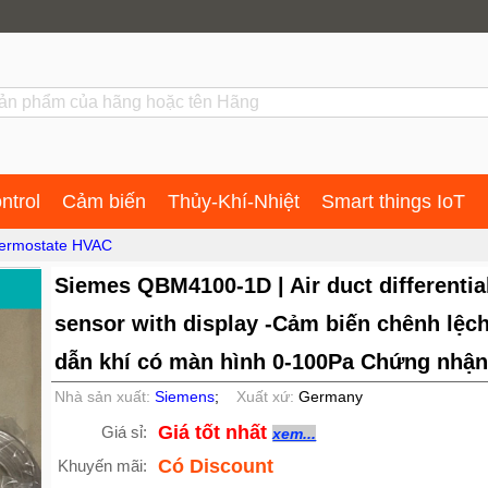
ntrol
Cảm biến
Thủy-Khí-Nhiệt
Smart things IoT
hermostate HVAC
Siemes QBM4100-1D | Air duct differentia
sensor with display -Cảm biến chênh lệc
dẫn khí có màn hình 0-100Pa Chứng nhận
Nhà sản xuất:
Siemens
;
Xuất xứ:
Germany
Giá tốt nhất
Giá sỉ:
xem...
Có Discount
Khuyến mãi: