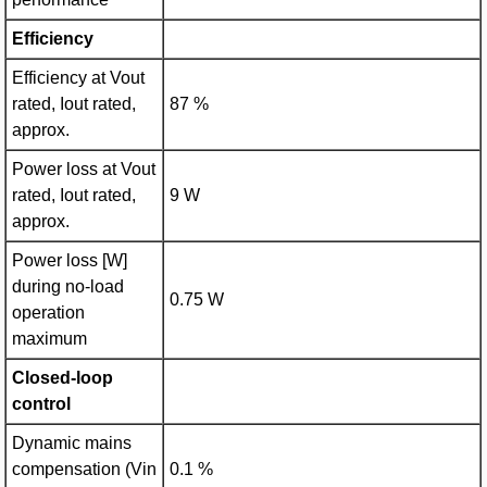
Efficiency
Efficiency at Vout
rated, Iout rated,
87 %
approx.
Power loss at Vout
rated, Iout rated,
9 W
approx.
Power loss [W]
during no-load
0.75 W
operation
maximum
Closed-loop
control
Dynamic mains
compensation (Vin
0.1 %