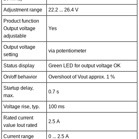
Adjustment range
22.2 ... 26.4 V
Product function
Output voltage
Yes
adjustable
Output voltage
via potentiometer
setting
Status display
Green LED for output voltage OK
On/off behavior
Overshoot of Vout approx. 1 %
Startup delay,
0.7 s
max.
Voltage rise, typ.
100 ms
Rated current
2.5 A
value Iout rated
Current range
0 ... 2.5 A