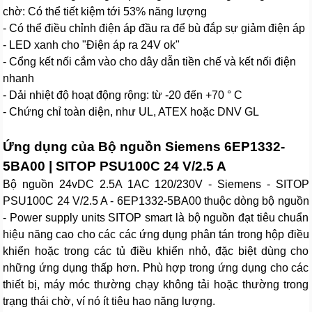
chờ: Có thể tiết kiệm tới 53% năng lượng
- Có thể điều chỉnh điện áp đầu ra để bù đắp sự giảm điện áp
- LED xanh cho "Điện áp ra 24V ok"
- Cổng kết nối cắm vào cho dây dẫn tiền chế và kết nối điện
nhanh
- Dải nhiệt độ hoạt động rộng: từ -20 đến +70 ° C
- Chứng chỉ toàn diện, như UL, ATEX hoặc DNV GL
Ứng dụng của Bộ nguồn Siemens 6EP1332-
5BA00 | SITOP PSU100C 24 V/2.5 A
Bộ nguồn 24vDC 2.5A 1AC 120/230V - Siemens - SITOP
PSU100C 24 V/2.5 A - 6EP1332-5BA00 thuộc dòng bộ nguồn
- Power supply units SITOP smart là bộ nguồn đạt tiêu chuẩn
hiệu năng cao cho các các ứng dụng phân tán trong hộp điều
khiển hoặc trong các tủ điều khiển nhỏ, đặc biệt dùng cho
những ứng dụng thấp hơn. Phù hợp trong ứng dụng cho các
thiết bị, máy móc thường chạy không tải hoặc thường trong
trạng thái chờ, ví nó ít tiêu hao năng lượng.