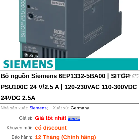
Bộ nguồn Siemens 6EP1332-5BA00 | SITOP
2,675
PSU100C 24 V/2.5 A | 120-230VAC 110-300VDC
24VDC 2.5A
Nhà sản xuất:
Siemens
;
Xuất xứ:
Germany
Giá tốt nhất
Giá sỉ:
xem...
có discount
Khuyến mãi:
12 Tháng (Chính hãng)
Bảo hành: