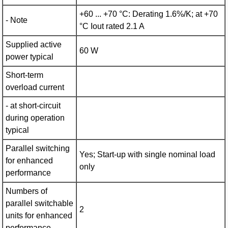
+60 ... +70 °C: Derating 1.6%/K; at +70
- Note
°C Iout rated 2.1 A
Supplied active
60 W
power typical
Short-term
overload current
- at short-circuit
during operation
typical
Parallel switching
Yes; Start-up with single nominal load
for enhanced
only
performance
Numbers of
parallel switchable
2
units for enhanced
performance