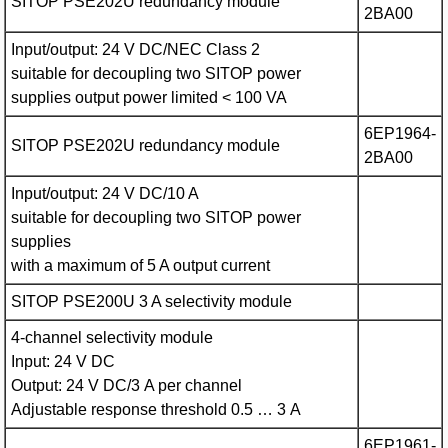
SITOP PSE202U redundancy module
2BA00
Input/output: 24 V DC/NEC Class 2
suitable for decoupling two SITOP power
supplies output power limited < 100 VA
6EP1964-
SITOP PSE202U redundancy module
2BA00
Input/output: 24 V DC/10 A
suitable for decoupling two SITOP power
supplies
with a maximum of 5 A output current
SITOP PSE200U 3 A selectivity module
4-channel selectivity module
Input: 24 V DC
Output: 24 V DC/3 A per channel
Adjustable response threshold 0.5 … 3 A
6EP1961-