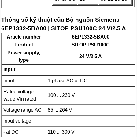
Thông số kỹ thuật của Bộ nguồn Siemens
6EP1332-5BA00 | SITOP PSU100C 24 V/2.5 A
Article number
6EP1332-5BA00
Product
SITOP PSU100C
Power supply,
24 V/2.5 A
type
Input
Input
1-phase AC or DC
Rated voltage
100 ... 230 V
value Vin rated
Voltage range AC
85 ... 264 V
Input voltage
- at DC
110 ... 300 V