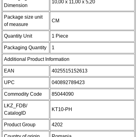
10,00 x 11,00 x 5,20
Dimension
Package size unit
CM
of measure
Quantity Unit
1 Piece
Packaging Quantity
1
Additional Product Information
EAN
4025515152613
UPC
040892789423
Commodity Code
85044090
LKZ_FDB/
KT10-PH
CatalogID
Product Group
4202
Country of origin
Romania