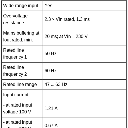
Wide-range input
Yes
Overvoltage
2.3 × Vin rated, 1.3 ms
resistance
Mains buffering at
20 ms; at Vin = 230 V
Iout rated, min.
Rated line
50 Hz
frequency 1
Rated line
60 Hz
frequency 2
Rated line range
47 ... 63 Hz
Input current
- at rated input
1.21 A
voltage 100 V
- at rated input
0.67 A