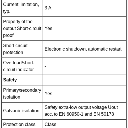
Current limitation,
3 A
typ.
Property of the
output Short-circuit
Yes
proof
Short-circuit
Electronic shutdown, automatic restart
protection
Overload/short-
-
circuit indicator
Safety
Primary/secondary
Yes
isolation
Safety extra-low output voltage Uout
Galvanic isolation
acc. to EN 60950-1 and EN 50178
Protection class
Class I