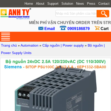
Home
About
Support
Solution
News
Press
Contact
MIỄN PHÍ VẬN CHUYỂN ORDER TRÊN 5TR
Email
0909186879
Cart
Trang chủ
»
Automation
»
Cấp nguồn | Power supply
»
Bộ nguồn |
Power Supply Units