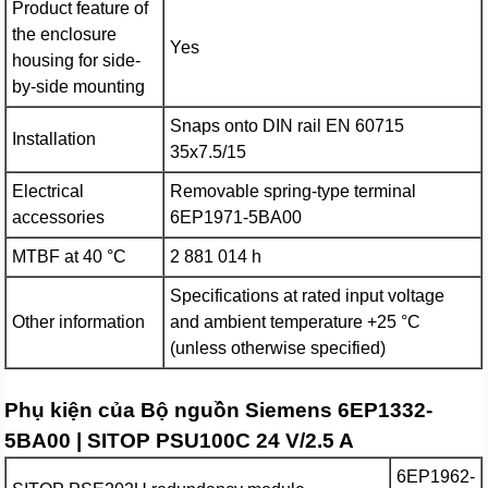
Product feature of
the enclosure
Yes
housing for side-
by-side mounting
Snaps onto DIN rail EN 60715
Installation
35x7.5/15
Electrical
Removable spring-type terminal
accessories
6EP1971-5BA00
MTBF at 40 °C
2 881 014 h
Specifications at rated input voltage
Other information
and ambient temperature +25 °C
(unless otherwise specified)
Phụ kiện của Bộ nguồn Siemens 6EP1332-
5BA00 | SITOP PSU100C 24 V/2.5 A
6EP1962-