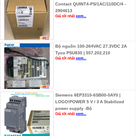
Contact QUINT4-PS/1AC/110DC/4 -
2904613
Giá tốt nhất
xem...
Bộ nguồn 100-264VAC 27.3VDC 2A
Tyco PSU830 | 557.202.210
Giá tốt nhất
xem...
Siemens 6EP3310-6SB00-0AY0 |
LOGO!POWER 5 V / 3 A Stabilized
power supply -Bộ
Giá tốt nhất
xem...