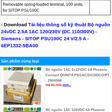
Removable spring-loaded terminal, 100 units,
for SITOP PSU100C
- Download
Tài liệu thông số kỹ thuật Bộ nguồn
24vDC 2.5A 1AC 120/230V (DC 110/300V) -
Siemens - SITOP PSU100C 24 V/2.5 A -
6EP1332-5BA00
Sản phẩm cùng loại
Bộ nguồn 1AC 2x15VDC 2A Phoenix
Contact QUINT4-PS/1AC/2X15DC/2/PT
- 2904596
Giá tốt nhất
xem...
Bộ nguồn 1AC 110VDC 4A Phoenix