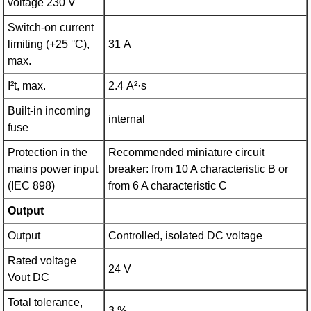
voltage 230 V
Switch-on current
limiting (+25 °C),
31 A
max.
I²t, max.
2.4 A²·s
Built-in incoming
internal
fuse
Protection in the
Recommended miniature circuit
mains power input
breaker: from 10 A characteristic B or
(IEC 898)
from 6 A characteristic C
Output
Output
Controlled, isolated DC voltage
Rated voltage
24 V
Vout DC
Total tolerance,
3 %