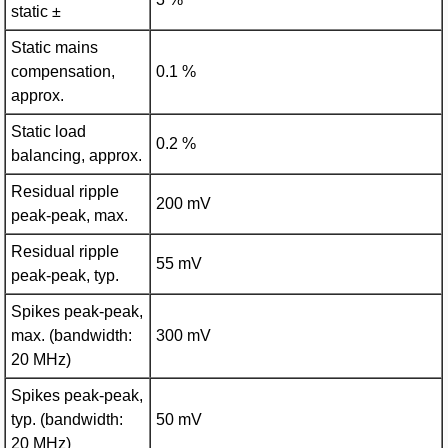
static ±
Static mains
compensation,
0.1 %
approx.
Static load
0.2 %
balancing, approx.
Residual ripple
200 mV
peak-peak, max.
Residual ripple
55 mV
peak-peak, typ.
Spikes peak-peak,
max. (bandwidth:
300 mV
20 MHz)
Spikes peak-peak,
typ. (bandwidth:
50 mV
20 MHz)