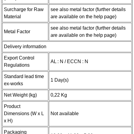
Surcharge for Raw
see also metal factor (further details
Material
are available on the help page)
see also metal factor (further details
Metal Factor
are available on the help page)
Delivery information
Export Control
AL : N / ECCN : N
Regulations
Standard lead time
1 Day(s)
ex-works
Net Weight (kg)
0,22 Kg
Product
Dimensions (W x L
Not available
x H)
Packaging