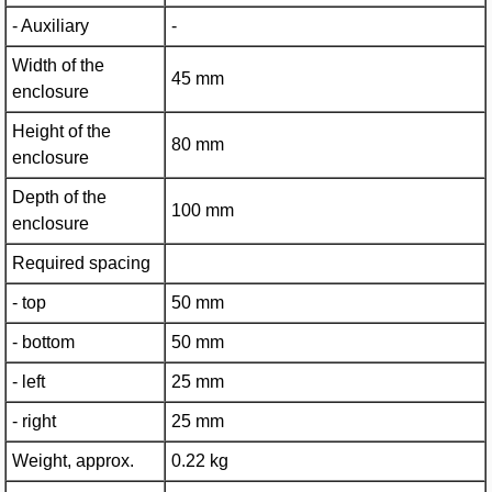
- Auxiliary
-
Width of the
45 mm
enclosure
Height of the
80 mm
enclosure
Depth of the
100 mm
enclosure
Required spacing
- top
50 mm
- bottom
50 mm
- left
25 mm
- right
25 mm
Weight, approx.
0.22 kg