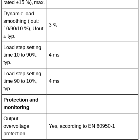
rated ±15 %), max.
Dynamic load
smoothing (Iout:
3 %
10/90/10 %), Uout
± typ.
Load step setting
time 10 to 90%,
4 ms
typ.
Load step setting
time 90 to 10%,
4 ms
typ.
Protection and
monitoring
Output
overvoltage
Yes, according to EN 60950-1
protection