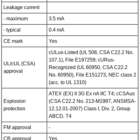
Leakage current
- maximum
3.5 mA
- typical
0.4 mA
CE mark
Yes
cULus-Listed (UL 508, CSA C22.2 No.
107.1), File E197259; cURus-
UL/cUL (CSA)
Recognized (UL 60950, CSA C22.2
approval
No. 60950), File E151273, NEC class 2
(acc. to UL 1310)
ATEX (EX) II 3G Ex nA IIC T4; cCSAus
Explosion
(CSA C22.2 No. 213-M1987, ANSI/ISA-
protection
12.12.01-2007) Class I, Div. 2, Group
ABCD, T4
FM approval
-
CB approval
Yes