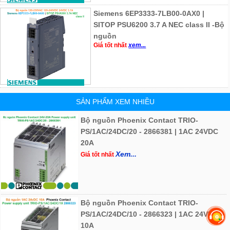
Siemens 6EP3333-7LB00-0AX0 |
SITOP PSU6200 3.7 A NEC class II -Bộ
nguồn
Giá tốt nhất
xem...
SẢN PHẨM XEM NHIỀU
Bộ nguồn Phoenix Contact TRIO-
PS/1AC/24DC/20 - 2866381 | 1AC 24VDC
20A
Xem...
Giá tốt nhất
Bộ nguồn Phoenix Contact TRIO-
PS/1AC/24DC/10 - 2866323 | 1AC 24VDC
10A