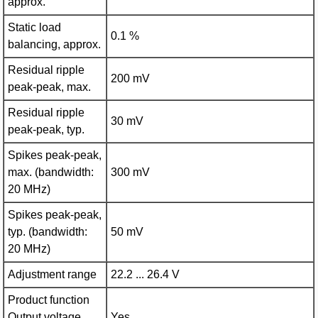
approx.
Static load
0.1 %
balancing, approx.
Residual ripple
200 mV
peak-peak, max.
Residual ripple
30 mV
peak-peak, typ.
Spikes peak-peak,
max. (bandwidth:
300 mV
20 MHz)
Spikes peak-peak,
typ. (bandwidth:
50 mV
20 MHz)
Adjustment range
22.2 ... 26.4 V
Product function
Output voltage
Yes