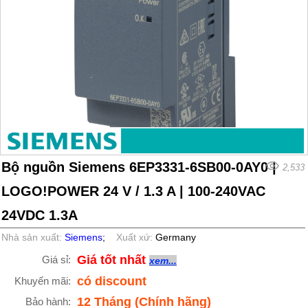
Bộ nguồn Siemens 6EP3331-6SB00-0AY0 |
2,533
LOGO!POWER 24 V / 1.3 A | 100-240VAC
24VDC 1.3A
Nhà sản xuất:
Siemens
;
Xuất xứ:
Germany
Giá tốt nhất
Giá sỉ:
xem...
có discount
Khuyến mãi:
12 Tháng (Chính hãng)
Bảo hành: