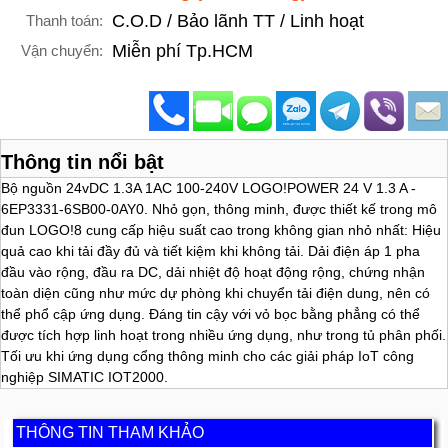
C.O.D / Bảo lãnh TT / Linh hoạt
Thanh toán:
Miễn phí Tp.HCM
Vận chuyển:
Thông tin nổi bật
Bộ nguồn 24vDC 1.3A 1AC 100-240V LOGO!POWER 24 V 1.3 A -
6EP3331-6SB00-0AY0. Nhỏ gọn, thông minh, được thiết kế trong mô
đun LOGO!8 cung cấp hiệu suất cao trong không gian nhỏ nhất: Hiệu
quả cao khi tải đầy đủ và tiết kiệm khi không tải. Dải điện áp 1 pha
đầu vào rộng, đầu ra DC, dải nhiệt độ hoạt động rộng, chứng nhận
toàn diện cũng như mức dự phòng khi chuyển tải điện dung, nên có
thể phổ cập ứng dụng. Đáng tin cậy với vỏ bọc bằng phẳng có thể
được tích hợp linh hoạt trong nhiều ứng dụng, như trong tủ phân phối.
Tối ưu khi ứng dụng cổng thông minh cho các giải pháp IoT công
nghiệp SIMATIC IOT2000.
THÔNG TIN THAM KHẢO