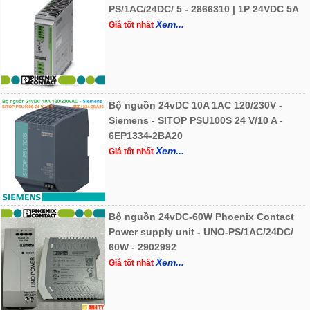
PS/1AC/24DC/ 5 - 2866310 | 1P 24VDC 5A
Xem...
Giá tốt nhất
Bộ nguồn 24vDC 10A 1AC 120/230V -
Siemens - SITOP PSU100S 24 V/10 A -
6EP1334-2BA20
Xem...
Giá tốt nhất
Bộ nguồn 24vDC-60W Phoenix Contact
Power supply unit - UNO-PS/1AC/24DC/
60W - 2902992
Xem...
Giá tốt nhất