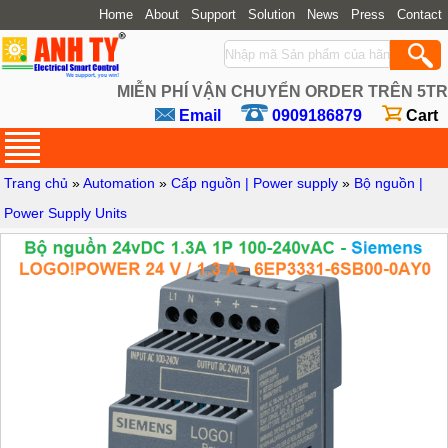
Home
About
Support
Solution
News
Press
Contact
MIỄN PHÍ VẬN CHUYỂN ORDER TRÊN 5TR
Email
0909186879
Cart
Trang chủ
»
Automation
»
Cấp nguồn | Power supply
»
Bộ nguồn |
Power Supply Units