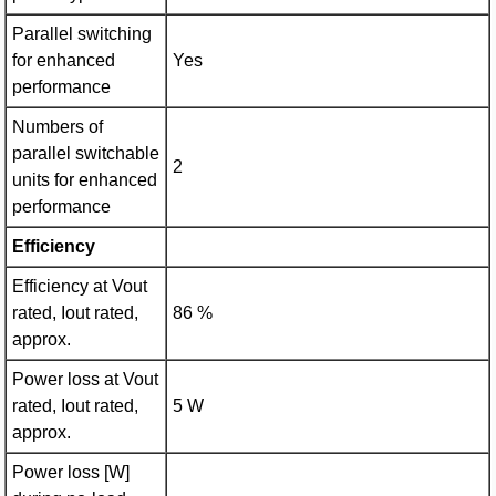
Parallel switching
for enhanced
Yes
performance
Numbers of
parallel switchable
2
units for enhanced
performance
Efficiency
Efficiency at Vout
rated, Iout rated,
86 %
approx.
Power loss at Vout
rated, Iout rated,
5 W
approx.
Power loss [W]