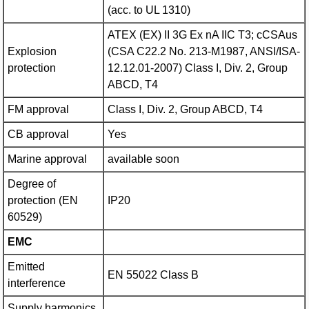
(acc. to UL 1310)
ATEX (EX) II 3G Ex nA IIC T3; cCSAus
Explosion
(CSA C22.2 No. 213-M1987, ANSI/ISA-
protection
12.12.01-2007) Class I, Div. 2, Group
ABCD, T4
FM approval
Class I, Div. 2, Group ABCD, T4
CB approval
Yes
Marine approval
available soon
Degree of
protection (EN
IP20
60529)
EMC
Emitted
EN 55022 Class B
interference
Supply harmonics