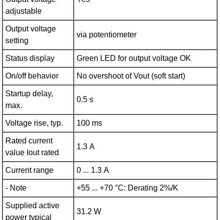
adjustable
Output voltage
via potentiometer
setting
Status display
Green LED for output voltage OK
On/off behavior
No overshoot of Vout (soft start)
Startup delay,
0.5 s
max.
Voltage rise, typ.
100 ms
Rated current
1.3 A
value Iout rated
Current range
0 ... 1.3 A
- Note
+55 ... +70 °C: Derating 2%/K
Supplied active
31.2 W
power typical