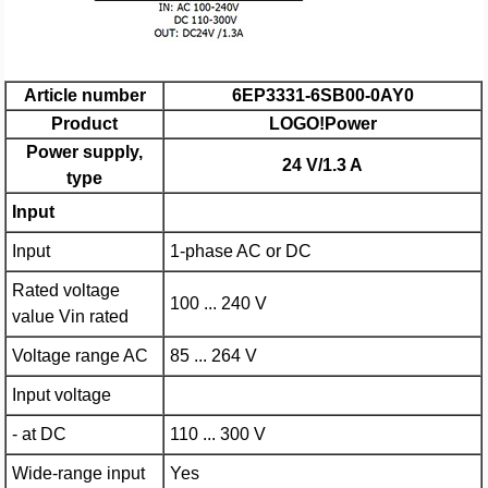
Article number
6EP3331-6SB00-0AY0
Product
LOGO!Power
Power supply,
24 V/1.3 A
type
Input
Input
1-phase AC or DC
Rated voltage
100 ... 240 V
value Vin rated
Voltage range AC
85 ... 264 V
Input voltage
- at DC
110 ... 300 V
Wide-range input
Yes