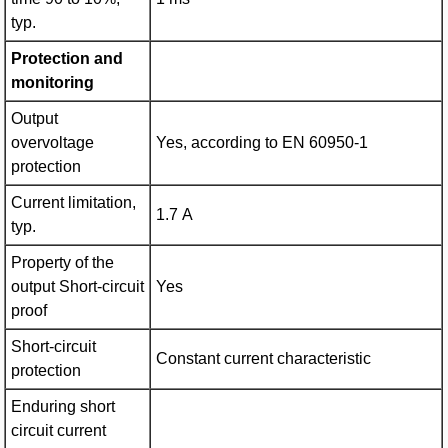
typ.
Protection and
monitoring
Output
overvoltage
Yes, according to EN 60950-1
protection
Current limitation,
1.7 A
typ.
Property of the
output Short-circuit
Yes
proof
Short-circuit
Constant current characteristic
protection
Enduring short
circuit current