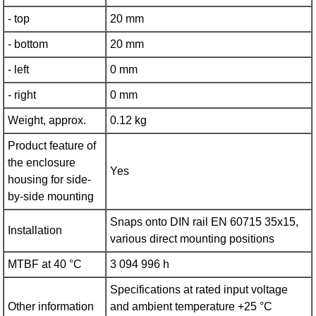
- top
20 mm
- bottom
20 mm
- left
0 mm
- right
0 mm
Weight, approx.
0.12 kg
Product feature of
the enclosure
Yes
housing for side-
by-side mounting
Snaps onto DIN rail EN 60715 35x15,
Installation
various direct mounting positions
MTBF at 40 °C
3 094 996 h
Specifications at rated input voltage
Other information
and ambient temperature +25 °C