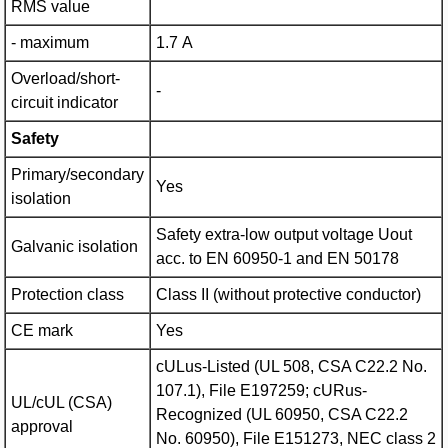
RMS value
- maximum
1.7 A
Overload/short-
-
circuit indicator
Safety
Primary/secondary
Yes
isolation
Safety extra-low output voltage Uout
Galvanic isolation
acc. to EN 60950-1 and EN 50178
Protection class
Class II (without protective conductor)
CE mark
Yes
cULus-Listed (UL 508, CSA C22.2 No.
107.1), File E197259; cURus-
UL/cUL (CSA)
Recognized (UL 60950, CSA C22.2
approval
No. 60950), File E151273, NEC class 2