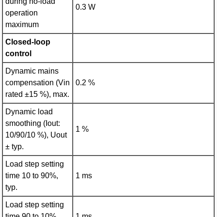
during no-load
0.3 W
operation
maximum
Closed-loop
control
Dynamic mains
compensation (Vin
0.2 %
rated ±15 %), max.
Dynamic load
smoothing (Iout:
1 %
10/90/10 %), Uout
± typ.
Load step setting
time 10 to 90%,
1 ms
typ.
Load step setting
time 90 to 10%,
1 ms