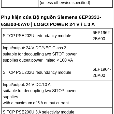
(unless otherwise specified)
Phụ kiện của Bộ nguồn Siemens 6EP3331-
6SB00-0AY0 | LOGO!POWER 24 V / 1.3 A
6EP1962-
SITOP PSE202U redundancy module
2BA00
Input/output: 24 V DC/NEC Class 2
suitable for decoupling two SITOP power
supplies output power limited < 100 VA
6EP1964-
SITOP PSE202U redundancy module
2BA00
Input/output: 24 V DC/10 A
suitable for decoupling two SITOP power
supplies
with a maximum of 5 A output current
SITOP PSE200U 3 A selectivity module