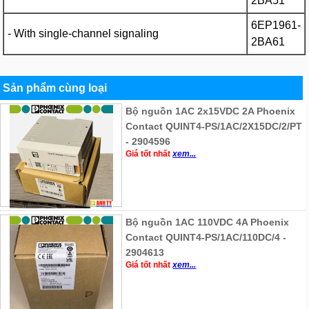
2BA51
6EP1961-
- With single-channel signaling
2BA61
Sản phẩm cùng loại
Bộ nguồn 1AC 2x15VDC 2A Phoenix
Contact QUINT4-PS/1AC/2X15DC/2/PT
- 2904596
Giá tốt nhất
xem...
Bộ nguồn 1AC 110VDC 4A Phoenix
Contact QUINT4-PS/1AC/110DC/4 -
2904613
Giá tốt nhất
xem...