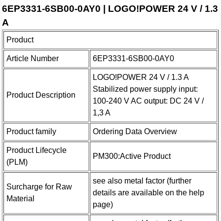
6EP3331-6SB00-0AY0 | LOGO!POWER 24 V / 1.3
A
Product
Article Number
6EP3331-6SB00-0AY0
LOGO!POWER 24 V / 1.3 A
Stabilized power supply input:
Product Description
100-240 V AC output: DC 24 V /
1,3 A
Product family
Ordering Data Overview
Product Lifecycle
PM300:Active Product
(PLM)
see also metal factor (further
Surcharge for Raw
details are available on the help
Material
page)