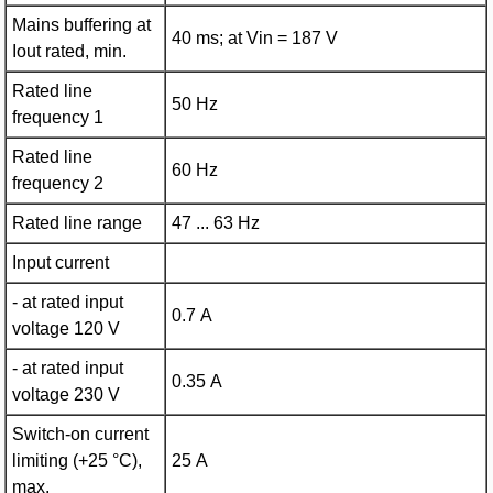
Mains buffering at
40 ms; at Vin = 187 V
Iout rated, min.
Rated line
50 Hz
frequency 1
Rated line
60 Hz
frequency 2
Rated line range
47 ... 63 Hz
Input current
- at rated input
0.7 A
voltage 120 V
- at rated input
0.35 A
voltage 230 V
Switch-on current
limiting (+25 °C),
25 A
max.