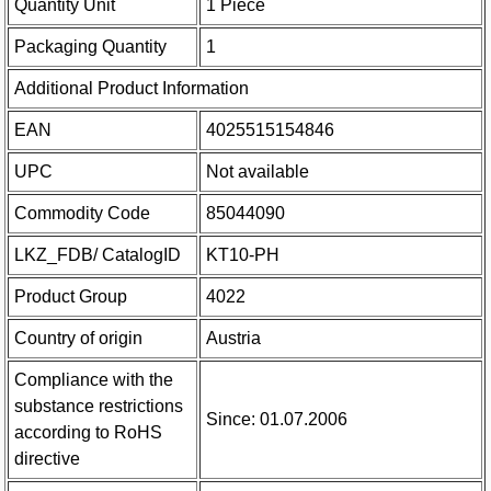
Quantity Unit
1 Piece
Packaging Quantity
1
Additional Product Information
EAN
4025515154846
UPC
Not available
Commodity Code
85044090
LKZ_FDB/ CatalogID
KT10-PH
Product Group
4022
Country of origin
Austria
Compliance with the
substance restrictions
Since: 01.07.2006
according to RoHS
directive