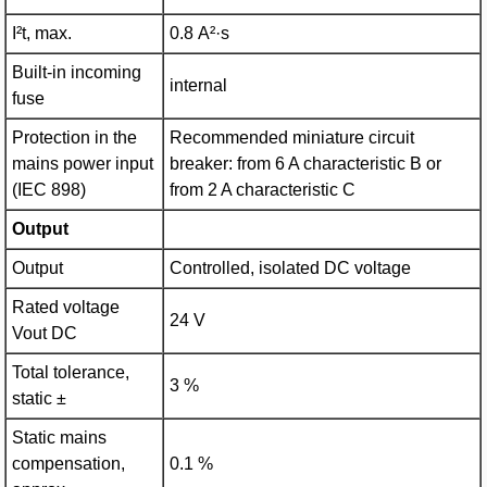
I²t, max.
0.8 A²·s
Built-in incoming
internal
fuse
Protection in the
Recommended miniature circuit
mains power input
breaker: from 6 A characteristic B or
(IEC 898)
from 2 A characteristic C
Output
Output
Controlled, isolated DC voltage
Rated voltage
24 V
Vout DC
Total tolerance,
3 %
static ±
Static mains
compensation,
0.1 %