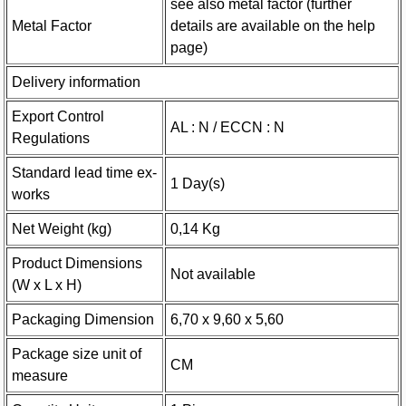
see also metal factor (further
Metal Factor
details are available on the help
page)
Delivery information
Export Control
AL : N / ECCN : N
Regulations
Standard lead time ex-
1 Day(s)
works
Net Weight (kg)
0,14 Kg
Product Dimensions
Not available
(W x L x H)
Packaging Dimension
6,70 x 9,60 x 5,60
Package size unit of
CM
measure