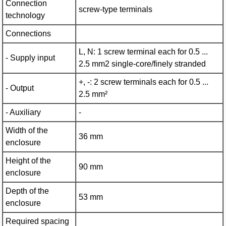
Connection
screw-type terminals
technology
Connections
L, N: 1 screw terminal each for 0.5 ...
- Supply input
2.5 mm2 single-core/finely stranded
+, -: 2 screw terminals each for 0.5 ...
- Output
2.5 mm²
- Auxiliary
-
Width of the
36 mm
enclosure
Height of the
90 mm
enclosure
Depth of the
53 mm
enclosure
Required spacing