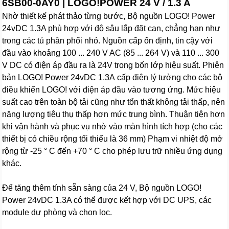
6SB00-0AY0 | LOGO!POWER 24 V / 1.3 A
Nhờ thiết kế phát thảo từng bước, Bộ nguồn LOGO! Power
24vDC 1.3A phù hợp với độ sâu lắp đặt cạn, chẳng hạn như
trong các tủ phân phối nhỏ. Nguồn cấp ổn định, tin cậy với
đầu vào khoảng 100 ... 240 V AC (85 ... 264 V) và 110 ... 300
V DC có điện áp đầu ra là 24V trong bốn lớp hiệu suất. Phiên
bản LOGO! Power 24vDC 1.3A cấp điện lý tưởng cho các bộ
điều khiển LOGO! với điện áp đầu vào tương ứng. Mức hiệu
suất cao trên toàn bộ tải cũng như tổn thất không tải thấp, nên
năng lượng tiêu thụ thấp hơn mức trung bình. Thuận tiện hơn
khi vận hành và phục vụ nhờ vào màn hình tích hợp (cho các
thiết bị có chiều rộng tối thiểu là 36 mm) Phạm vi nhiệt độ mở
rộng từ -25 ° C đến +70 ° C cho phép lưu trữ nhiều ứng dụng
khác.
Để tăng thêm tính sẵn sàng của 24 V, Bộ nguồn LOGO!
Power 24vDC 1.3A có thể được kết hợp với DC UPS, các
module dự phòng và chọn lọc.