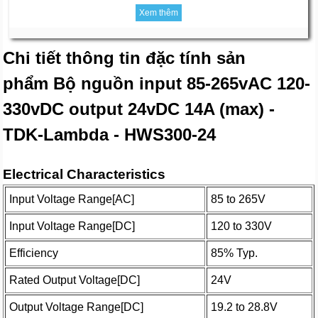
Xem thêm
Chi tiết thông tin đặc tính sản
phẩm Bộ nguồn input 85-265vAC 120-
330vDC output 24vDC 14A (max) -
TDK-Lambda - HWS300-24
Electrical Characteristics
Input Voltage Range[AC]
85 to 265V
Input Voltage Range[DC]
120 to 330V
Efficiency
85% Typ.
Rated Output Voltage[DC]
24V
Output Voltage Range[DC]
19.2 to 28.8V