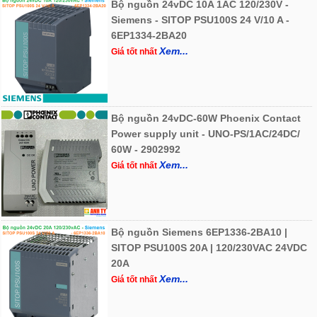
Bộ nguồn 24vDC 10A 1AC 120/230V -
Siemens - SITOP PSU100S 24 V/10 A -
6EP1334-2BA20
Xem...
Giá tốt nhất
Bộ nguồn 24vDC-60W Phoenix Contact
Power supply unit - UNO-PS/1AC/24DC/
60W - 2902992
Xem...
Giá tốt nhất
Bộ nguồn Siemens 6EP1336-2BA10 |
SITOP PSU100S 20A | 120/230VAC 24VDC
20A
Xem...
Giá tốt nhất