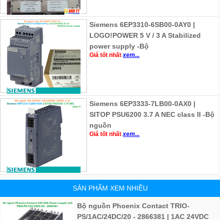
Siemens 6EP3310-6SB00-0AY0 |
LOGO!POWER 5 V / 3 A Stabilized
power supply -Bộ
Giá tốt nhất
xem...
Siemens 6EP3333-7LB00-0AX0 |
SITOP PSU6200 3.7 A NEC class II -Bộ
nguồn
Giá tốt nhất
xem...
SẢN PHẨM XEM NHIỀU
Bộ nguồn Phoenix Contact TRIO-
PS/1AC/24DC/20 - 2866381 | 1AC 24VDC