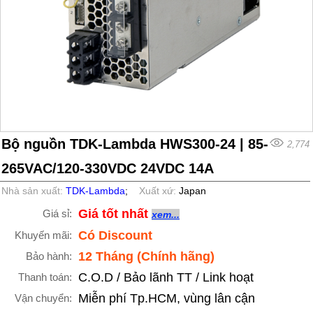
Bộ nguồn TDK-Lambda HWS300-24 | 85-
2,774
265VAC/120-330VDC 24VDC 14A
Nhà sản xuất:
TDK-Lambda
;
Xuất xứ:
Japan
Giá tốt nhất
Giá sỉ:
xem...
Có Discount
Khuyến mãi:
12 Tháng (Chính hãng)
Bảo hành:
C.O.D / Bảo lãnh TT / Link hoạt
Thanh toán:
Miễn phí Tp.HCM, vùng lân cận
Vận chuyển: