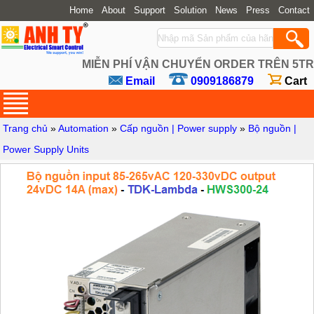
Home
About
Support
Solution
News
Press
Contact
MIỄN PHÍ VẬN CHUYỂN ORDER TRÊN 5TR
Email
0909186879
Cart
Trang chủ
»
Automation
»
Cấp nguồn | Power supply
»
Bộ nguồn |
Power Supply Units