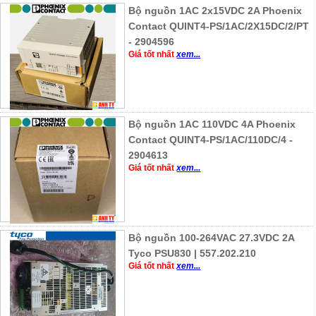
Bộ nguồn 1AC 2x15VDC 2A Phoenix
Contact QUINT4-PS/1AC/2X15DC/2/PT
- 2904596
Giá tốt nhất
xem...
Bộ nguồn 1AC 110VDC 4A Phoenix
Contact QUINT4-PS/1AC/110DC/4 -
2904613
Giá tốt nhất
xem...
Bộ nguồn 100-264VAC 27.3VDC 2A
Tyco PSU830 | 557.202.210
Giá tốt nhất
xem...