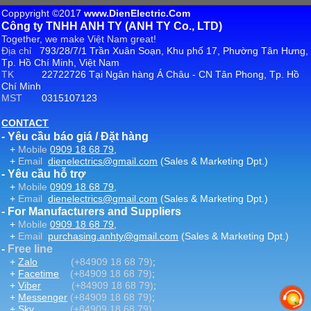
Coppyright ©2017
www.DienElectric.Com
Công ty TNHH ANH TY (ANH TY Co., LTD)
Together, we make Việt Nam great!
Địa chỉ
793/28/7/1 Trần Xuân Soạn, Khu phố 17, Phường Tân Hưng,
Tp. Hồ Chí Minh, Việt Nam
TK
22722726 Tại Ngân hàng Á Châu - CN Tân Phong, Tp. Hồ
Chí Minh
MST
0315107123
CONTACT
- Yêu cầu báo giá / Đặt hàng
+
Mobile
0909 18 68 79
,
+
Email
dienelectrics@gmail.com
(Sales & Marketing Dpt.)
- Yêu cầu hỗ trợ
+
Mobile
0909 18 68 79
,
+
Email
dienelectrics@gmail.com
(Sales & Marketing Dpt.)
- For Manufacturers and Suppliers
+
Mobile
0909 18 68 79
,
+
Email
purchasing.anhty@gmail.com
(Sales & Marketing Dpt.)
-
Free line
+
Zalo
(+84909 18 68 79)
;
+
Facetime
(+84909 18 68 79)
;
+
Viber
(+84909 18 68 79)
;
+
Messenger
(+84909 18 68 79)
;
+
Sky
(+84909 18 68 79)