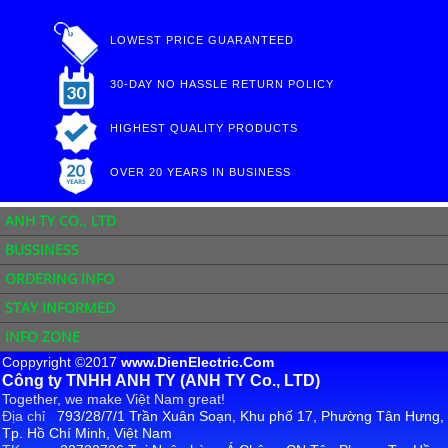
LOWEST PRICE GUARANTEED
30-DAY NO HASSLE RETURN POLICY
HIGHEST QUALITY PRODUCTS
OVER 20 YEARS IN BUSINESS
ANH TY CO., LTD
BUSSINESS
ORDERING INFO
STAY INFORMED
INFO ZONE
Coppyright ©2017
www.DienElectric.Com
Công ty TNHH ANH TY (ANH TY Co., LTD)
Together, we make Việt Nam great!
Địa chỉ
793/28/7/1 Trần Xuân Soạn, Khu phố 17, Phường Tân Hưng,
Tp. Hồ Chí Minh, Việt Nam