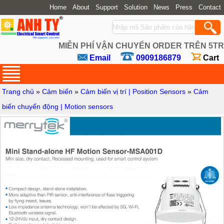
Home
About
Support
Solution
News
Press
Contact
MIỄN PHÍ VẬN CHUYỂN ORDER TRÊN 5TR
Email
0909186879
Cart
Trang chủ
»
Cảm biến
»
Cảm biến vị trí | Position Sensors
»
Cảm
biến chuyển động | Motion sensors