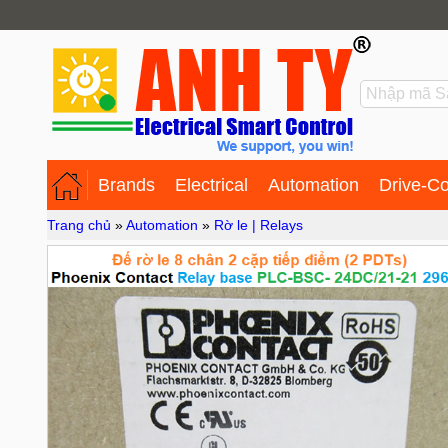
Brands
Electrical
Automation
Drive-Co
Trang chủ
»
Automation
»
Rờ le | Relays