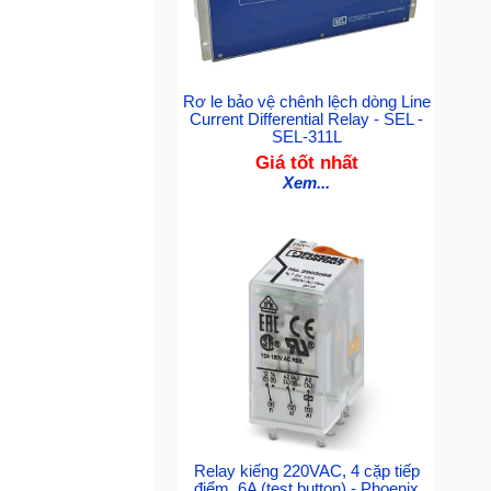
Rơ le bảo vệ chênh lệch dòng Line
Current Differential Relay - SEL -
SEL-311L
Giá tốt nhất
Xem...
Relay kiếng 220VAC, 4 cặp tiếp
điểm, 6A (test button) - Phoenix