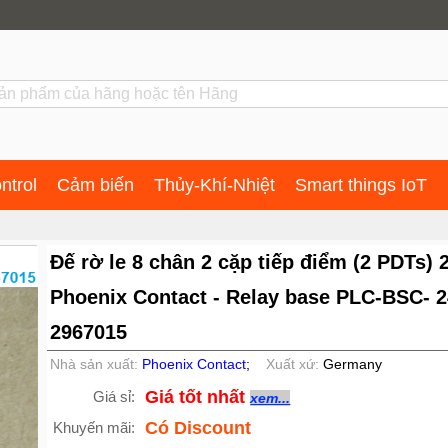
ntrol
Cảm biến
Thủy-Khí-Nhiệt
Smart things IoT
Đế rờ le 8 chân 2 cặp tiếp điểm (2 PDTs) 
Phoenix Contact - Relay base PLC-BSC- 2
2967015
Nhà sản xuất:
Phoenix Contact
;
Xuất xứ:
Germany
Giá tốt nhất
Giá sỉ:
xem...
Có Discount
Khuyến mãi: