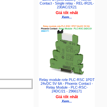
Contact - Single relay - REL-IR2/L-
230AC/2X21
Giá tốt nhất
Xem...
Relay module rơle PLC-RSC 1PDT
24vDC 5V 6A - Phoenix Contact -
Relay Module - PLC-RSC-
24DC/21 - 2966171
Giá tốt nhất
Xem...