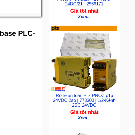
24DC/21 - 2966171
Giá tốt nhất
Xem...
 base PLC-
Rờ le an toàn Pilz PNOZ p1p
24VDC 2so | 773300 | 1/2-Kênh
2SC 24VDC
Giá tốt nhất
Xem...