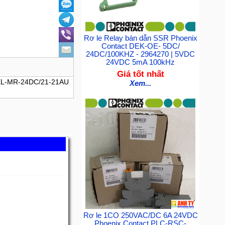
Rơ le Relay bán dẫn SSR Phoenix
Contact DEK-OE- 5DC/
24DC/100KHZ - 2964270 | 5VDC
24VDC 5mA 100kHz
Giá tốt nhất
 REL-MR-24DC/21-21AU
Xem...
Rơ le 1CO 250VAC/DC 6A 24VDC
Phoenix Contact PLC-RSC-