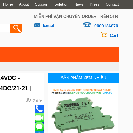
Home
About
Support
Solution
News
Press
Contact
MIỄN PHÍ VẬN CHUYỂN ORDER TRÊN 5TR
Email
0909186879
Cart
24VDC -
SẢN PHẨM XEM NHIỀU
4DC/21-21 |
2,676