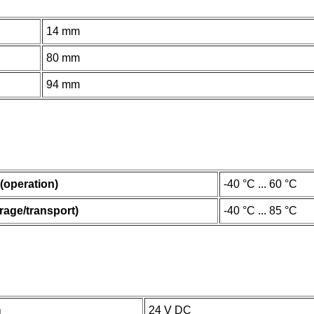
14 mm
80 mm
94 mm
(operation)
-40 °C ... 60 °C
rage/transport)
-40 °C ... 85 °C
24 V DC
N