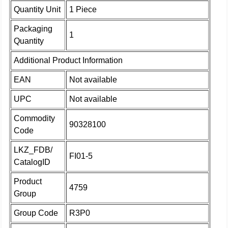
Quantity Unit
1 Piece
Packaging
1
Quantity
Additional Product Information
EAN
Not available
UPC
Not available
Commodity
90328100
Code
LKZ_FDB/
FI01-5
CatalogID
Product
4759
Group
Group Code
R3P0