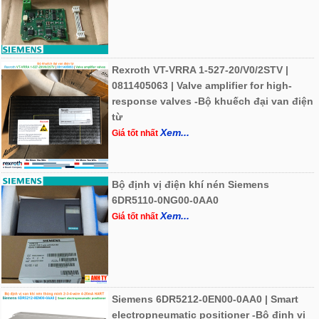
Rexroth VT-VRRA 1-527-20/V0/2STV |
0811405063 | Valve amplifier for high-
response valves -Bộ khuếch đại van điện
từ
Xem...
Giá tốt nhất
Bộ định vị điện khí nén Siemens
6DR5110-0NG00-0AA0
Xem...
Giá tốt nhất
Siemens 6DR5212-0EN00-0AA0 | Smart
electropneumatic positioner -Bộ định vị