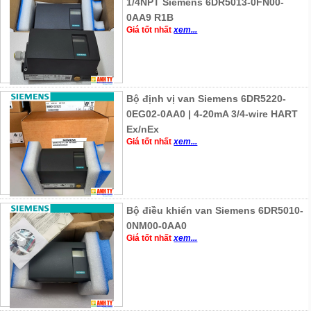
1/4NPT Siemens 6DR5013-0FN00-
0AA9 R1B
Giá tốt nhất
xem...
Bộ định vị van Siemens 6DR5220-
0EG02-0AA0 | 4-20mA 3/4-wire HART
Ex/nEx
Giá tốt nhất
xem...
Bộ điều khiển van Siemens 6DR5010-
0NM00-0AA0
Giá tốt nhất
xem...