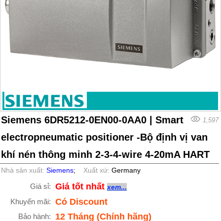
Siemens 6DR5212-0EN00-0AA0 | Smart
1,597
electropneumatic positioner -Bộ định vị van
khí nén thông minh 2-3-4-wire 4-20mA HART
Nhà sản xuất:
Siemens
;
Xuất xứ:
Germany
Giá tốt nhất
Giá sỉ:
xem...
Có Discount
Khuyến mãi:
12 Tháng (Chính hãng)
Bảo hành: