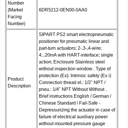
Number
(Market
6DR5212-0EN00-0AA0
Facing
Number)
SIPART PS2 smart electropneumatic
positioner for pneumatic linear and
part-turn actuators; 2-,3-,4-wire;
4...20mA with HART-interface; single
action; Enclosure Stainless steel
without inspection window . Type of
protection (Ex): Intrinsic safety (Ex i)
Product
Connection thread el.: 1/2" NPT /
Description
pneu.: 1/4" NPT Without Without .
Brief instructions English / German /
Chinese Standard / Fail-Safe -
Depressurizing the actuator in case of
failure of electrical auxiliary power
without mounted pressure gauge