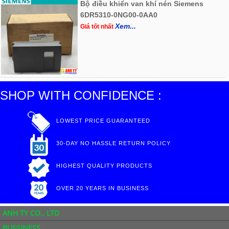
Bộ điều khiển van khí nén Siemens
6DR5310-0NG00-0AA0
Xem...
Giá tốt nhất
SHOP WITH CONFIDENCE :
LOWEST PRICE GUARANTEED
30-DAY NO HASSLE RETURN POLICY
HIGHEST QUALITY PRODUCTS
OVER 20 YEARS IN BUSINESS
ANH TY CO., LTD
BUSSINESS