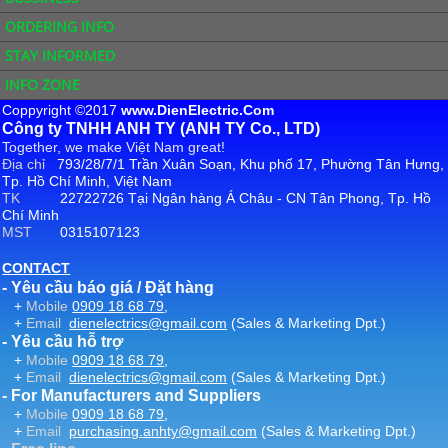
ORDERING INFO
STAY INFORMED
INFO ZONE
Coppyright ©2017
www.DienElectric.Com
Công ty TNHH ANH TY (ANH TY Co., LTD)
Together, we make Việt Nam great!
Địa chỉ
793/28/7/1 Trần Xuân Soạn, Khu phố 17, Phường Tân Hưng,
Tp. Hồ Chí Minh, Việt Nam
TK
22722726 Tại Ngân hàng Á Châu - CN Tân Phong, Tp. Hồ
Chí Minh
MST
0315107123
CONTACT
- Yêu cầu báo giá / Đặt hàng
+
Mobile
0909 18 68 79
,
+
Email
dienelectrics@gmail.com
(Sales & Marketing Dpt.)
- Yêu cầu hỗ trợ
+
Mobile
0909 18 68 79
,
+
Email
dienelectrics@gmail.com
(Sales & Marketing Dpt.)
- For Manufacturers and Suppliers
+
Mobile
0909 18 68 79
,
+
Email
purchasing.anhty@gmail.com
(Sales & Marketing Dpt.)