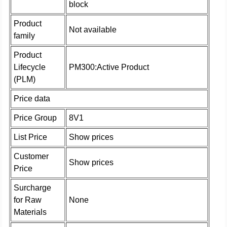
block
Product
Not available
family
Product
Lifecycle
PM300:Active Product
(PLM)
Price data
Price Group
8V1
List Price
Show prices
Customer
Show prices
Price
Surcharge
for Raw
None
Materials