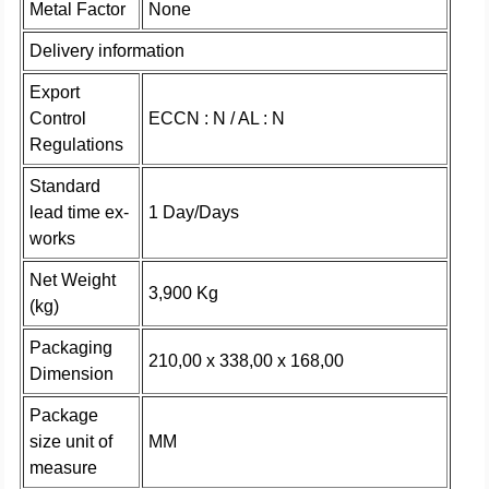
Metal Factor
None
Delivery information
Export
Control
ECCN : N / AL : N
Regulations
Standard
lead time ex-
1 Day/Days
works
Net Weight
3,900 Kg
(kg)
Packaging
210,00 x 338,00 x 168,00
Dimension
Package
size unit of
MM
measure