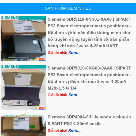
SẢN PHẨM XEM NHIỀU
Siemens 6DR5110-0NN01-0AA0 | SIPART
PS2 Smart electropneumatic positioner -
Bộ định vị khí nén điện thông minh cho
bộ truyền động tuyến tính và bán phần
bằng khí nén 2-wire 4-20mA HART
Xem...
Giá tốt nhất
Siemens 6DR5010-0NG00-0AA0 | SIPART
PS2 Smart electropneumatic positioner -
Bộ định vị điện khí nén 2-wire 4-20mA
M20x1.5 G 1/4
Xem...
Giá tốt nhất
Siemens 6DR4004-6J | Iy module plug-in
SIPART PS2 4-20mA eexib
Xem...
Giá tốt nhất