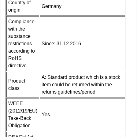
Country of
Germany
origin
Compliance
with the
substance
restrictions
Since: 31.12.2016
according to
RoHS
directive
A: Standard product which is a stock
Product
item could be returned within the
class
returns guidelines/period.
WEEE
(2012/19/EU)
Yes
Take-Back
Obligation