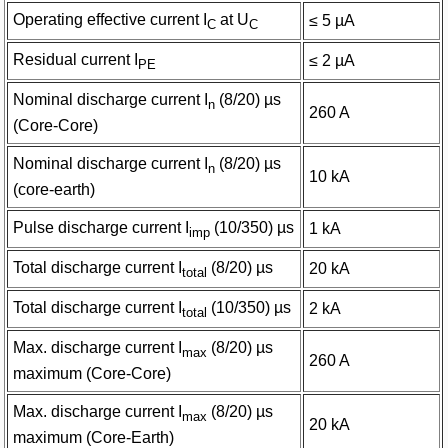
Operating effective current I
at U
≤ 5 µA
C
C
Residual current I
≤ 2 µA
PE
Nominal discharge current I
(8/20) µs
n
260 A
(Core-Core)
Nominal discharge current I
(8/20) µs
n
10 kA
(core-earth)
Pulse discharge current I
(10/350) µs
1 kA
imp
Total discharge current I
(8/20) µs
20 kA
total
Total discharge current I
(10/350) µs
2 kA
total
Max. discharge current I
(8/20) µs
max
260 A
maximum (Core-Core)
Max. discharge current I
(8/20) µs
max
20 kA
maximum (Core-Earth)