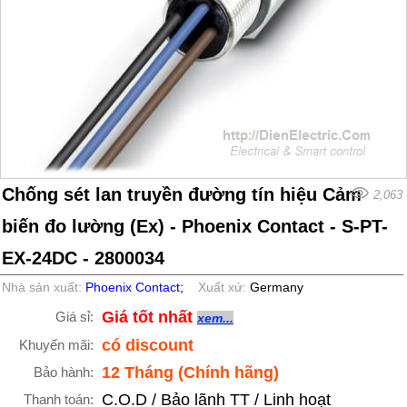
Chống sét lan truyền đường tín hiệu Cảm
2,063
biến đo lường (Ex) - Phoenix Contact - S-PT-
EX-24DC - 2800034
Nhà sản xuất:
Phoenix Contact
;
Xuất xứ:
Germany
Giá tốt nhất
Giá sỉ:
xem...
có discount
Khuyến mãi:
12 Tháng (Chính hãng)
Bảo hành:
C.O.D / Bảo lãnh TT / Linh hoạt
Thanh toán: