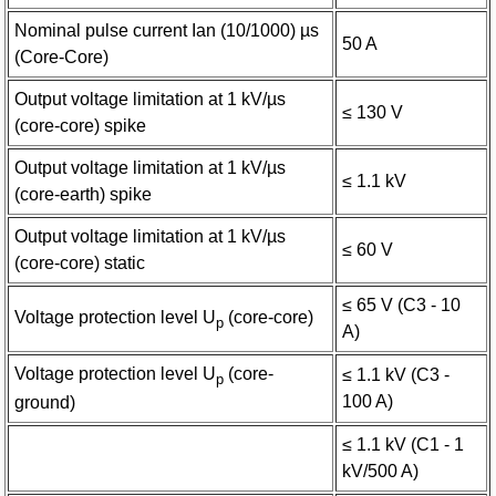
Nominal pulse current Ian (10/1000) µs
50 A
(Core-Core)
Output voltage limitation at 1 kV/µs
≤ 130 V
(core-core) spike
Output voltage limitation at 1 kV/µs
≤ 1.1 kV
(core-earth) spike
Output voltage limitation at 1 kV/µs
≤ 60 V
(core-core) static
≤ 65 V (C3 - 10
Voltage protection level U
(core-core)
p
A)
Voltage protection level U
(core-
≤ 1.1 kV (C3 -
p
100 A)
ground)
≤ 1.1 kV (C1 - 1
kV/500 A)