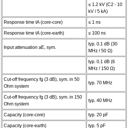
≤ 1.2 kV (C2 - 10
kV / 5 kA)
Response time tA (core-core)
≤ 1 ns
Response time tA (core-earth)
≤ 100 ns
typ. 0.1 dB (30
Input attenuation aE, sym.
MHz / 50 Ω)
typ. 0.1 dB (6
MHz / 150 Ω)
Cut-off frequency fg (3 dB), sym. in 50
typ. 70 MHz
Ohm system
Cut-off frequency fg (3 dB), sym. in 150
typ. 40 MHz
Ohm system
Capacity (core-core)
typ. 20 pF
Capacity (core-earth)
typ. 5 pF