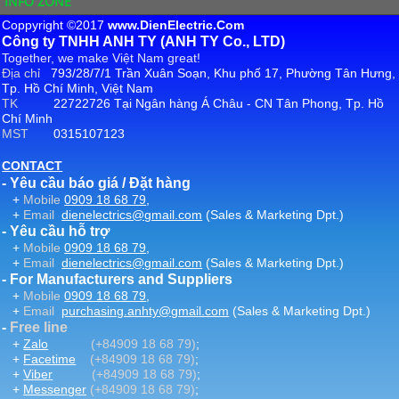
INFO ZONE
Coppyright ©2017
www.DienElectric.Com
Công ty TNHH ANH TY (ANH TY Co., LTD)
Together, we make Việt Nam great!
Địa chỉ
793/28/7/1 Trần Xuân Soạn, Khu phố 17, Phường Tân Hưng,
Tp. Hồ Chí Minh, Việt Nam
TK
22722726 Tại Ngân hàng Á Châu - CN Tân Phong, Tp. Hồ
Chí Minh
MST
0315107123
CONTACT
- Yêu cầu báo giá / Đặt hàng
+
Mobile
0909 18 68 79
,
+
Email
dienelectrics@gmail.com
(Sales & Marketing Dpt.)
- Yêu cầu hỗ trợ
+
Mobile
0909 18 68 79
,
+
Email
dienelectrics@gmail.com
(Sales & Marketing Dpt.)
- For Manufacturers and Suppliers
+
Mobile
0909 18 68 79
,
+
Email
purchasing.anhty@gmail.com
(Sales & Marketing Dpt.)
-
Free line
+
Zalo
(+84909 18 68 79)
;
+
Facetime
(+84909 18 68 79)
;
+
Viber
(+84909 18 68 79)
;
+
Messenger
(+84909 18 68 79)
;