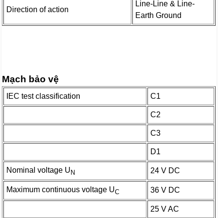
Line-Line & Line-
Direction of action
Earth Ground
Mạch bảo vệ
IEC test classification
C1
C2
C3
D1
Nominal voltage U
24 V DC
N
Maximum continuous voltage U
36 V DC
C
25 V AC