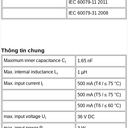
IEC 60079-11 2011
IEC 60079-31 2008
Thông tin chung
Maximum inner capacitance C
1.65 nF
i
Max. internal inductance L
1 µH
i
Max. input current I
500 mA (T4 / ≤ 75 °C)
i
500 mA (T5 / ≤ 75 °C)
500 mA (T6 / ≤ 60 °C)
max. input voltage U
36 V DC
i
max. input power P