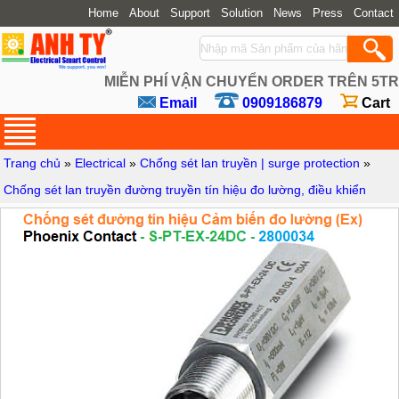
Home
About
Support
Solution
News
Press
Contact
MIỄN PHÍ VẬN CHUYỂN ORDER TRÊN 5TR
Email
0909186879
Cart
Trang chủ
»
Electrical
»
Chống sét lan truyền | surge protection
»
Chống sét lan truyền đường truyền tín hiệu đo lường, điều khiển