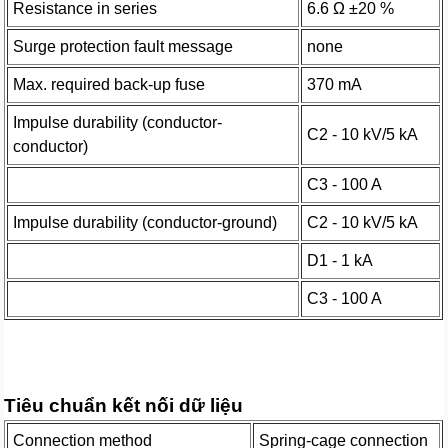
Resistance in series
6.6 Ω ±20 %
Surge protection fault message
none
Max. required back-up fuse
370 mA
Impulse durability (conductor-
C2 - 10 kV/5 kA
conductor)
C3 - 100 A
Impulse durability (conductor-ground)
C2 - 10 kV/5 kA
D1 - 1 kA
C3 - 100 A
Tiêu chuẩn kết nối dữ liệu
Connection method
Spring-cage connection