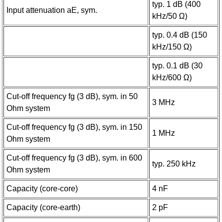
typ. 1 dB (400
Input attenuation aE, sym.
kHz/50 Ω)
typ. 0.4 dB (150
kHz/150 Ω)
typ. 0.1 dB (30
kHz/600 Ω)
Cut-off frequency fg (3 dB), sym. in 50
3 MHz
Ohm system
Cut-off frequency fg (3 dB), sym. in 150
1 MHz
Ohm system
Cut-off frequency fg (3 dB), sym. in 600
typ. 250 kHz
Ohm system
Capacity (core-core)
4 nF
Capacity (core-earth)
2 pF