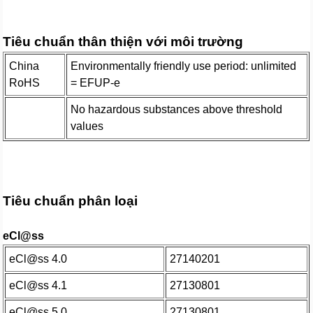
Tiêu chuẩn thân thiện với môi trường
China
Environmentally friendly use period: unlimited
RoHS
= EFUP-e
No hazardous substances above threshold
values
Tiêu chuẩn phân loại
eCl@ss
eCl@ss 4.0
27140201
eCl@ss 4.1
27130801
eCl@ss 5.0
27130801