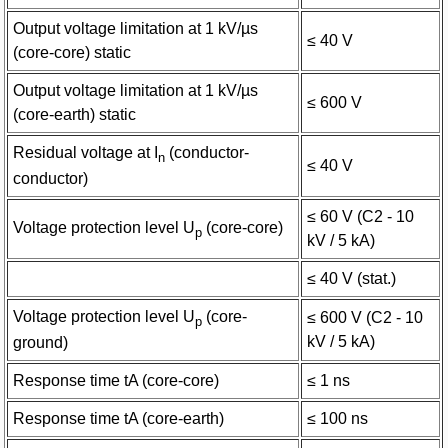
Output voltage limitation at 1 kV/µs
≤ 40 V
(core-core) static
Output voltage limitation at 1 kV/µs
≤ 600 V
(core-earth) static
Residual voltage at I
(conductor-
n
≤ 40 V
conductor)
≤ 60 V (C2 - 10
Voltage protection level U
(core-core)
p
kV / 5 kA)
≤ 40 V (stat.)
Voltage protection level U
(core-
≤ 600 V (C2 - 10
p
kV / 5 kA)
ground)
Response time tA (core-core)
≤ 1 ns
Response time tA (core-earth)
≤ 100 ns