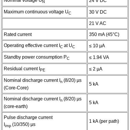
Nominal voltage U
24 V DC
N
Maximum continuous voltage U
30 V DC
C
21 V AC
Rated current
350 mA (45°C)
Operating effective current I
at U
≤ 10 µA
C
C
Standby power consumption P
≤ 1.94 VA
C
Residual current I
≤ 2 µA
PE
Nominal discharge current I
(8/20) µs
n
5 kA
(Core-Core)
Nominal discharge current I
(8/20) µs
n
5 kA
(core-earth)
Pulse discharge current
1 kA (per path)
I
(10/350) µs
imp