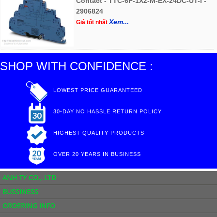
Contact - TTC-6P-1X2-M-EX-24DC-UT-I -
2906824
Xem...
Giá tốt nhất
SHOP WITH CONFIDENCE :
LOWEST PRICE GUARANTEED
30-DAY NO HASSLE RETURN POLICY
HIGHEST QUALITY PRODUCTS
OVER 20 YEARS IN BUSINESS
ANH TY CO., LTD
BUSSINESS
ORDERING INFO