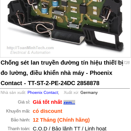
Chống sét lan truyền đường tín hiệu thiết bị
2,728
đo lường, điều khiển nhà máy - Phoenix
Contact - TT-ST-2-PE-24DC 2858878
Nhà sản xuất:
Phoenix Contact
;
Xuất xứ:
Germany
Giá tốt nhất
Giá sỉ:
xem...
có discount
Khuyến mãi:
12 Tháng (Chính hãng)
Bảo hành:
C.O.D / Bảo lãnh TT / Linh hoạt
Thanh toán: