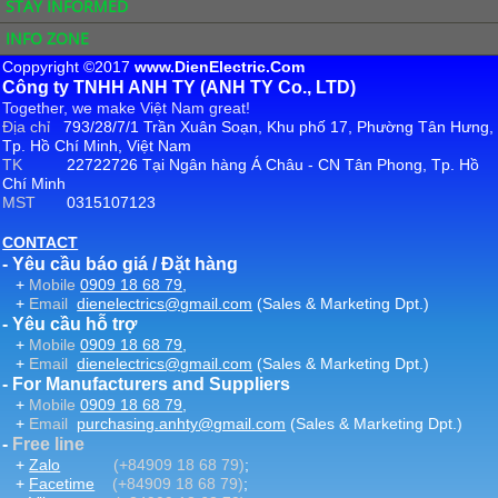
STAY INFORMED
INFO ZONE
Coppyright ©2017
www.DienElectric.Com
Công ty TNHH ANH TY (ANH TY Co., LTD)
Together, we make Việt Nam great!
Địa chỉ
793/28/7/1 Trần Xuân Soạn, Khu phố 17, Phường Tân Hưng,
Tp. Hồ Chí Minh, Việt Nam
TK
22722726 Tại Ngân hàng Á Châu - CN Tân Phong, Tp. Hồ
Chí Minh
MST
0315107123
CONTACT
- Yêu cầu báo giá / Đặt hàng
+
Mobile
0909 18 68 79
,
+
Email
dienelectrics@gmail.com
(Sales & Marketing Dpt.)
- Yêu cầu hỗ trợ
+
Mobile
0909 18 68 79
,
+
Email
dienelectrics@gmail.com
(Sales & Marketing Dpt.)
- For Manufacturers and Suppliers
+
Mobile
0909 18 68 79
,
+
Email
purchasing.anhty@gmail.com
(Sales & Marketing Dpt.)
-
Free line
+
Zalo
(+84909 18 68 79)
;
+
Facetime
(+84909 18 68 79)
;