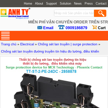
Home
About
Support
Solution
News
Press
Contact
MIỄN PHÍ VẬN CHUYỂN ORDER TRÊN 5TR
Email
0909186879
Cart
Trang chủ
»
Electrical
»
Chống sét lan truyền | surge protection
»
Chống sét lan truyền đường truyền tín hiệu đo lường, điều khiển