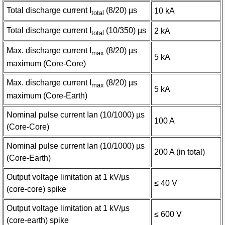
Total discharge current I
(8/20) µs
10 kA
total
Total discharge current I
(10/350) µs
2 kA
total
Max. discharge current I
(8/20) µs
max
5 kA
maximum (Core-Core)
Max. discharge current I
(8/20) µs
max
5 kA
maximum (Core-Earth)
Nominal pulse current Ian (10/1000) µs
100 A
(Core-Core)
Nominal pulse current Ian (10/1000) µs
200 A (in total)
(Core-Earth)
Output voltage limitation at 1 kV/µs
≤ 40 V
(core-core) spike
Output voltage limitation at 1 kV/µs
≤ 600 V
(core-earth) spike