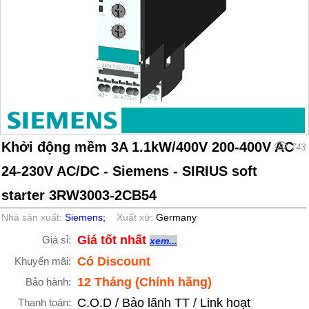
Khởi động mềm 3A 1.1kW/400V 200-400V AC
743
24-230V AC/DC - Siemens - SIRIUS soft
starter 3RW3003-2CB54
Nhà sản xuất:
Siemens
;
Xuất xứ:
Germany
Giá tốt nhất
Giá sỉ:
xem...
Có Discount
Khuyến mãi:
12 Tháng (Chính hãng)
Bảo hành:
C.O.D / Bảo lãnh TT / Link hoạt
Thanh toán: