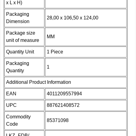
x L x H)
Packaging
28,00 x 106,50 x 124,00
Dimension
Package size
MM
unit of measure
Quantity Unit
1 Piece
Packaging
1
Quantity
Additional Product Information
EAN
4011209557994
UPC
887621408572
Commodity
85371098
Code
LKZ_FDB/