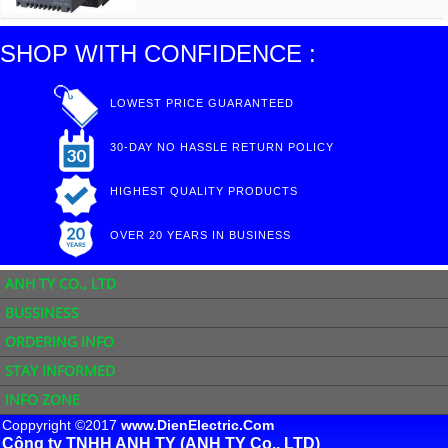
SHOP WITH CONFIDENCE :
LOWEST PRICE GUARANTEED
30-DAY NO HASSLE RETURN POLICY
HIGHEST QUALITY PRODUCTS
OVER 20 YEARS IN BUSINESS
ANH TY CO., LTD
BUSSINESS
ORDERING INFO
STAY INFORMED
INFO ZONE
Coppyright ©2017
www.DienElectric.Com
Công ty TNHH ANH TY (ANH TY Co., LTD)