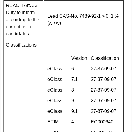
REACH Art. 33
Duty to inform
Lead CAS-No. 7439-92-1 > 0, 1 %
according to the
(w / w)
current list of
candidates
Classifications
Version
Classification
eClass
6
27-37-09-07
eClass
7.1
27-37-09-07
eClass
8
27-37-09-07
eClass
9
27-37-09-07
eClass
9.1
27-37-09-07
ETIM
4
EC000640