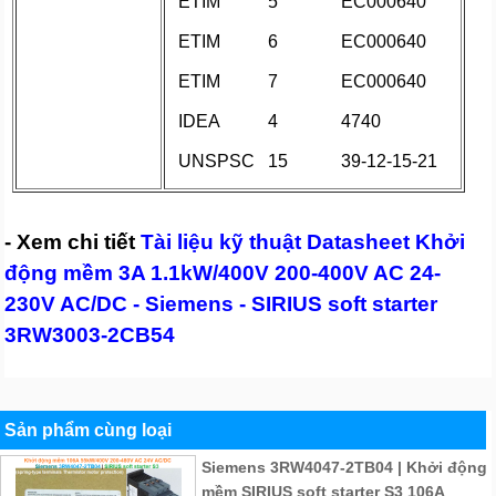
ETIM
5
EC000640
ETIM
6
EC000640
ETIM
7
EC000640
IDEA
4
4740
UNSPSC
15
39-12-15-21
- Xem chi tiết
Tài liệu kỹ thuật Datasheet Khởi
động mềm 3A 1.1kW/400V 200-400V AC 24-
230V AC/DC - Siemens - SIRIUS soft starter
3RW3003-2CB54
Sản phẩm cùng loại
Siemens 3RW4047-2TB04 | Khởi động
mềm SIRIUS soft starter S3 106A