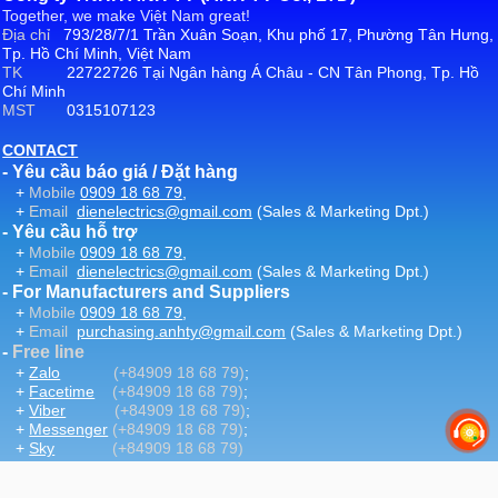
Together, we make Việt Nam great!
Địa chỉ
793/28/7/1 Trần Xuân Soạn, Khu phố 17, Phường Tân Hưng,
Tp. Hồ Chí Minh, Việt Nam
TK
22722726 Tại Ngân hàng Á Châu - CN Tân Phong, Tp. Hồ
Chí Minh
MST
0315107123
CONTACT
- Yêu cầu báo giá / Đặt hàng
+
Mobile
0909 18 68 79
,
+
Email
dienelectrics@gmail.com
(Sales & Marketing Dpt.)
- Yêu cầu hỗ trợ
+
Mobile
0909 18 68 79
,
+
Email
dienelectrics@gmail.com
(Sales & Marketing Dpt.)
- For Manufacturers and Suppliers
+
Mobile
0909 18 68 79
,
+
Email
purchasing.anhty@gmail.com
(Sales & Marketing Dpt.)
-
Free line
+
Zalo
(+84909 18 68 79)
;
+
Facetime
(+84909 18 68 79)
;
+
Viber
(+84909 18 68 79)
;
+
Messenger
(+84909 18 68 79)
;
+
Sky
(+84909 18 68 79)
-
Email
:
dienelectrics@gmail.com
-
Website
DienElectric.Com