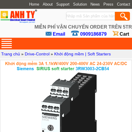
Home
About
Support
Solution
News
Press
Contact
MIỄN PHÍ VẬN CHUYỂN ORDER TRÊN 5TR
Email
0909186879
Cart
Trang chủ
»
Drive-Control
»
Khởi động mềm | Soft Starters