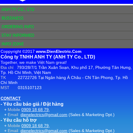
ANH TY CO., LTD
BUSSINESS
ORDERING INFO
STAY INFORMED
INFO ZONE
Coppyright ©2017
www.DienElectric.Com
Công ty TNHH ANH TY (ANH TY Co., LTD)
Together, we make Việt Nam great!
Địa chỉ
793/28/7/1 Trần Xuân Soạn, Khu phố 17, Phường Tân Hưng,
Tp. Hồ Chí Minh, Việt Nam
TK
22722726 Tại Ngân hàng Á Châu - CN Tân Phong, Tp. Hồ
Chí Minh
MST
0315107123
CONTACT
- Yêu cầu báo giá / Đặt hàng
+
Mobile
0909 18 68 79
,
+
Email
dienelectrics@gmail.com
(Sales & Marketing Dpt.)
- Yêu cầu hỗ trợ
+
Mobile
0909 18 68 79
,
+
Email
dienelectrics@gmail.com
(Sales & Marketing Dpt.)