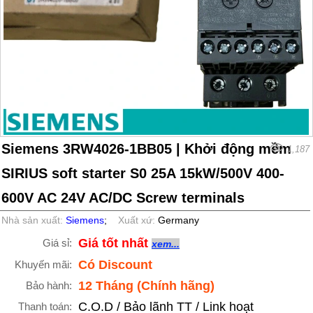
Siemens 3RW4026-1BB05 | Khởi động mềm
1,187
SIRIUS soft starter S0 25A 15kW/500V 400-
600V AC 24V AC/DC Screw terminals
Nhà sản xuất:
Siemens
;
Xuất xứ:
Germany
Giá tốt nhất
Giá sỉ:
xem...
Có Discount
Khuyến mãi:
12 Tháng (Chính hãng)
Bảo hành:
C.O.D / Bảo lãnh TT / Link hoạt
Thanh toán: