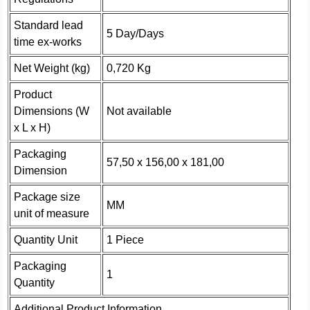
Standard lead
5 Day/Days
time ex-works
Net Weight (kg)
0,720 Kg
Product
Dimensions (W
Not available
x L x H)
Packaging
57,50 x 156,00 x 181,00
Dimension
Package size
MM
unit of measure
Quantity Unit
1 Piece
Packaging
1
Quantity
Additional Product Information