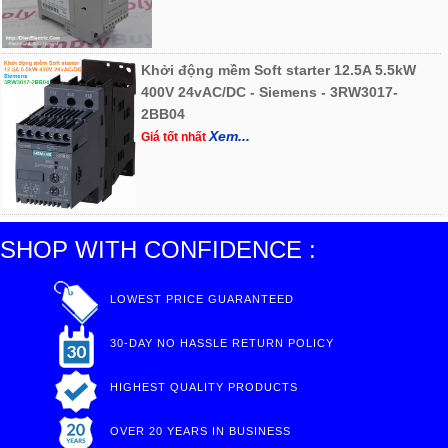
Khởi động mềm Soft starter 12.5A 5.5kW
400V 24vAC/DC - Siemens - 3RW3017-
2BB04
Xem...
Giá tốt nhất
SHOP WITH CONFIDENCE :
LOWEST PRICE GUARANTEED
30-DAY NO HASSLE RETURN POLICY
HIGHEST QUALITY PRODUCTS
OVER 20 YEARS IN BUSINESS