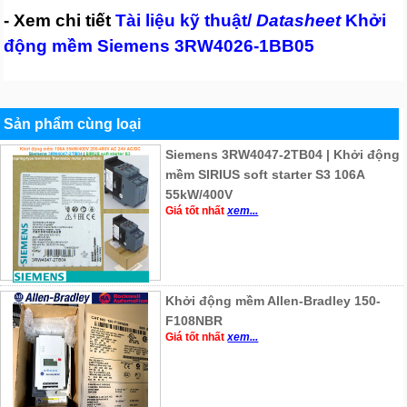
- Xem chi tiết
Tài liệu kỹ thuật/
Datasheet
Khởi
động mềm Siemens 3RW4026-1BB05
Sản phẩm cùng loại
Siemens 3RW4047-2TB04 | Khởi động
mềm SIRIUS soft starter S3 106A
55kW/400V
Giá tốt nhất
xem...
Khởi động mềm Allen-Bradley 150-
F108NBR
Giá tốt nhất
xem...