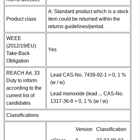
A: Standard product which is a stock
Product class
item could be returned within the
returns guidelines/period.
WEEE
(2012/19/EU)
Yes
Take-Back
Obligation
REACH Art. 33
Lead CAS-No. 7439-92-1 > 0, 1 %
Duty to inform
(w / w)
according to the
Lead monoxide (lead ... CAS-No.
current list of
1317-36-8 > 0, 1 % (w / w)
candidates
Classifications
Version
Classification