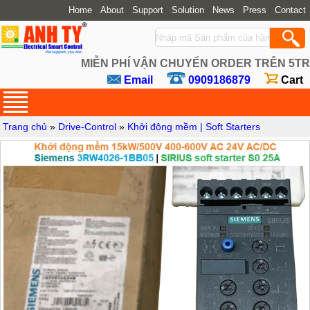
Home
About
Support
Solution
News
Press
Contact
MIỄN PHÍ VẬN CHUYỂN ORDER TRÊN 5TR
Email
0909186879
Cart
Trang chủ
»
Drive-Control
»
Khởi động mềm | Soft Starters