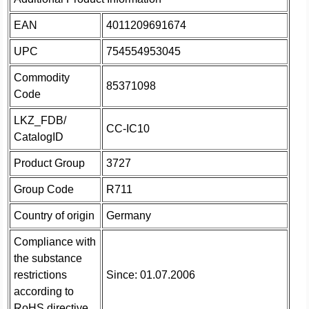
EAN
4011209691674
UPC
754554953045
Commodity
85371098
Code
LKZ_FDB/
CC-IC10
CatalogID
Product Group
3727
Group Code
R711
Country of origin
Germany
Compliance with
the substance
restrictions
Since: 01.07.2006
according to
RoHS directive