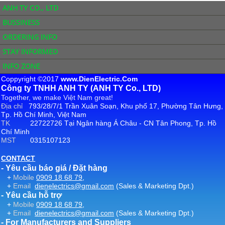
ANH TY CO., LTD
BUSSINESS
ORDERING INFO
STAY INFORMED
INFO ZONE
Coppyright ©2017
www.DienElectric.Com
Công ty TNHH ANH TY (ANH TY Co., LTD)
Together, we make Việt Nam great!
Địa chỉ
793/28/7/1 Trần Xuân Soạn, Khu phố 17, Phường Tân Hưng,
Tp. Hồ Chí Minh, Việt Nam
TK
22722726 Tại Ngân hàng Á Châu - CN Tân Phong, Tp. Hồ
Chí Minh
MST
0315107123
CONTACT
- Yêu cầu báo giá / Đặt hàng
+
Mobile
0909 18 68 79
,
+
Email
dienelectrics@gmail.com
(Sales & Marketing Dpt.)
- Yêu cầu hỗ trợ
+
Mobile
0909 18 68 79
,
+
Email
dienelectrics@gmail.com
(Sales & Marketing Dpt.)
- For Manufacturers and Suppliers