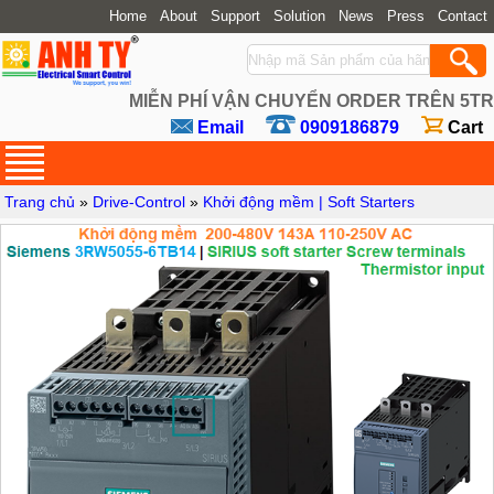
Home
About
Support
Solution
News
Press
Contact
MIỄN PHÍ VẬN CHUYỂN ORDER TRÊN 5TR
Email
0909186879
Cart
Trang chủ
»
Drive-Control
»
Khởi động mềm | Soft Starters