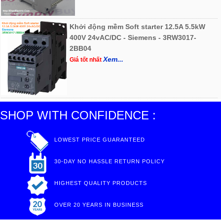
Khởi động mềm Soft starter 12.5A 5.5kW
400V 24vAC/DC - Siemens - 3RW3017-
2BB04
Xem...
Giá tốt nhất
SHOP WITH CONFIDENCE :
LOWEST PRICE GUARANTEED
30-DAY NO HASSLE RETURN POLICY
HIGHEST QUALITY PRODUCTS
OVER 20 YEARS IN BUSINESS