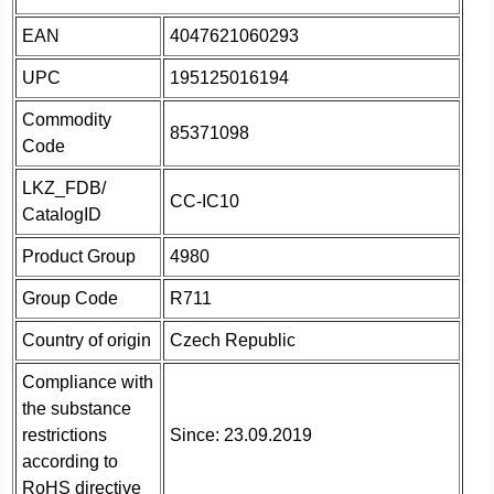
EAN
4047621060293
UPC
195125016194
Commodity
85371098
Code
LKZ_FDB/
CC-IC10
CatalogID
Product Group
4980
Group Code
R711
Country of origin
Czech Republic
Compliance with
the substance
restrictions
Since: 23.09.2019
according to
RoHS directive