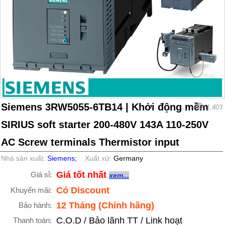
Siemens 3RW5055-6TB14 | Khởi động mềm
1,403
SIRIUS soft starter 200-480V 143A 110-250V
AC Screw terminals Thermistor input
Nhà sản xuất:
Siemens
;
Xuất xứ:
Germany
Giá tốt nhất
Giá sỉ:
xem...
Có Discount
Khuyến mãi:
12 Tháng (Chính hãng)
Bảo hành:
C.O.D / Bảo lãnh TT / Link hoạt
Thanh toán: