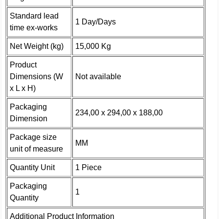
Standard lead
1 Day/Days
time ex-works
Net Weight (kg)
15,000 Kg
Product
Dimensions (W
Not available
x L x H)
Packaging
234,00 x 294,00 x 188,00
Dimension
Package size
MM
unit of measure
Quantity Unit
1 Piece
Packaging
1
Quantity
Additional Product Information