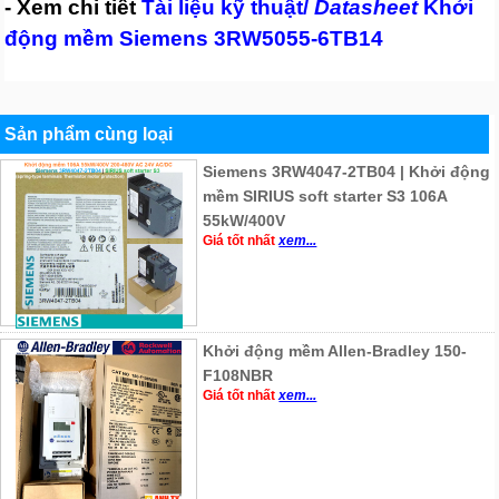
- Xem chi tiết
Tài liệu kỹ thuật/
Datasheet
Khởi
động mềm Siemens 3RW5055-6TB14
Sản phẩm cùng loại
Siemens 3RW4047-2TB04 | Khởi động
mềm SIRIUS soft starter S3 106A
55kW/400V
Giá tốt nhất
xem...
Khởi động mềm Allen-Bradley 150-
F108NBR
Giá tốt nhất
xem...