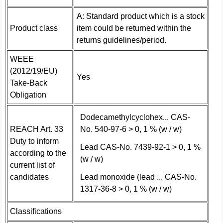
A: Standard product which is a stock
Product class
item could be returned within the
returns guidelines/period.
WEEE
(2012/19/EU)
Yes
Take-Back
Obligation
Dodecamethylcyclohex... CAS-
REACH Art. 33
No. 540-97-6 > 0, 1 % (w / w)
Duty to inform
Lead CAS-No. 7439-92-1 > 0, 1 %
according to the
(w / w)
current list of
candidates
Lead monoxide (lead ... CAS-No.
1317-36-8 > 0, 1 % (w / w)
Classifications