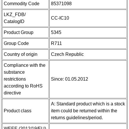
Commodity Code
85371098
LKZ_FDB/
CC-IC10
CatalogID
Product Group
5345
Group Code
R711
Country of origin
Czech Republic
Compliance with the
substance
restrictions
Since: 01.05.2012
according to RoHS
directive
A: Standard product which is a stock
Product class
item could be returned within the
returns guidelines/period.
WEEE (2012/19/EU)