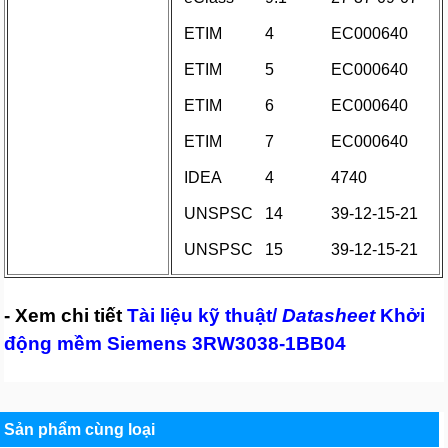
ETIM
4
EC000640
ETIM
5
EC000640
ETIM
6
EC000640
ETIM
7
EC000640
IDEA
4
4740
UNSPSC
14
39-12-15-21
UNSPSC
15
39-12-15-21
- Xem chi tiết
Tài liệu kỹ thuật/
Datasheet
Khởi
động mềm Siemens 3RW3038-1BB04
Sản phẩm cùng loại