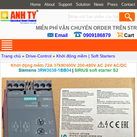
Home
About
Support
Solution
News
Press
Contact
MIỄN PHÍ VẬN CHUYỂN ORDER TRÊN 5TR
Email
0909186879
Cart
Trang chủ
»
Drive-Control
»
Khởi động mềm | Soft Starters