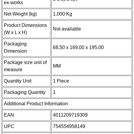
ex-works
Net Weight (kg)
1,000 Kg
Product Dimensions
Not available
(W x L x H)
Packaging
68,50 x 169,00 x 195,00
Dimension
Package size unit of
MM
measure
Quantity Unit
1 Piece
Packaging Quantity
1
Additional Product Information
EAN
4011209719309
UPC
754554958149