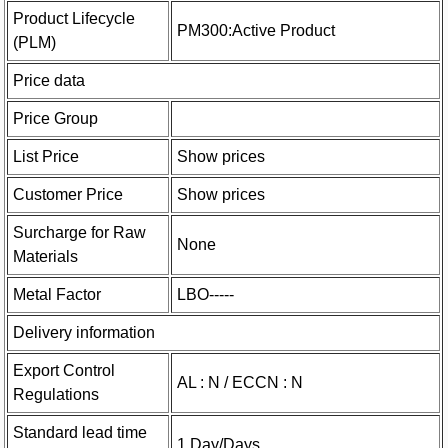
Product Lifecycle
PM300:Active Product
(PLM)
Price data
Price Group
List Price
Show prices
Customer Price
Show prices
Surcharge for Raw
None
Materials
Metal Factor
LBO-----
Delivery information
Export Control
AL : N / ECCN : N
Regulations
Standard lead time
1 Day/Days