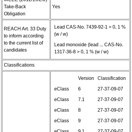
Take-Back
Yes
Obligation
Lead CAS-No. 7439-92-1 > 0, 1 %
REACH Art. 33 Duty
(w / w)
to inform according
to the current list of
Lead monoxide (lead ... CAS-No.
candidates
1317-36-8 > 0, 1 % (w / w)
Classifications
Version
Classification
eClass
6
27-37-09-07
eClass
7.1
27-37-09-07
eClass
8
27-37-09-07
eClass
9
27-37-09-07
eClass
9.1
27-37-09-07