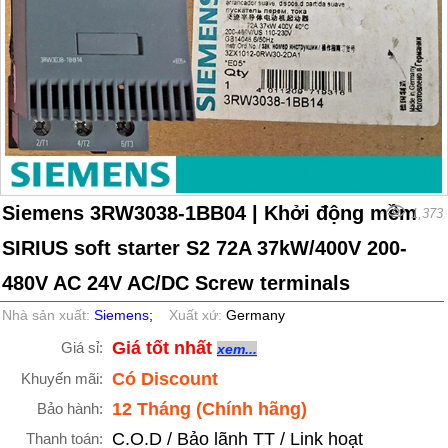
Siemens 3RW3038-1BB04 | Khởi động mềm
1,373
SIRIUS soft starter S2 72A 37kW/400V 200-
480V AC 24V AC/DC Screw terminals
Nhà sản xuất:
Siemens
;
Xuất xứ:
Germany
Giá tốt nhất
Giá sỉ:
xem...
Có Discount
Khuyến mãi:
12 Tháng (Chính hãng)
Bảo hành:
C.O.D / Bảo lãnh TT / Link hoạt
Thanh toán: