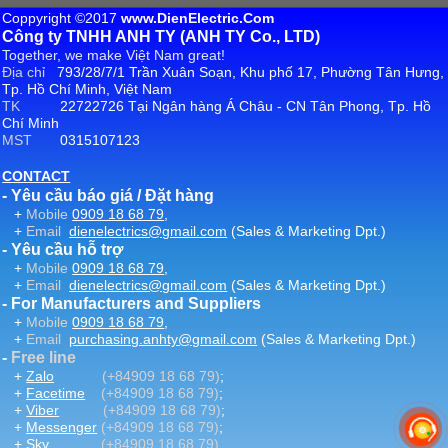
Coppyright ©2017
www.DienElectric.Com
Công ty TNHH ANH TY (ANH TY Co., LTD)
Together, we make Việt Nam great!
Địa chỉ
793/28/7/1 Trần Xuân Soạn, Khu phố 17, Phường Tân Hưng,
Tp. Hồ Chí Minh, Việt Nam
TK
22722726 Tại Ngân hàng Á Châu - CN Tân Phong, Tp. Hồ
Chí Minh
MST
0315107123
CONTACT
- Yêu cầu báo giá / Đặt hàng
+
Mobile
0909 18 68 79
,
+
Email
dienelectrics@gmail.com
(Sales & Marketing Dpt.)
- Yêu cầu hỗ trợ
+
Mobile
0909 18 68 79
,
+
Email
dienelectrics@gmail.com
(Sales & Marketing Dpt.)
- For Manufacturers and Suppliers
+
Mobile
0909 18 68 79
,
+
Email
purchasing.anhty@gmail.com
(Sales & Marketing Dpt.)
-
Free line
+
Zalo
(+84909 18 68 79)
;
+
Facetime
(+84909 18 68 79)
;
+
Viber
(+84909 18 68 79)
;
+
Messenger
(+84909 18 68 79)
;
+
Sky
(+84909 18 68 79)